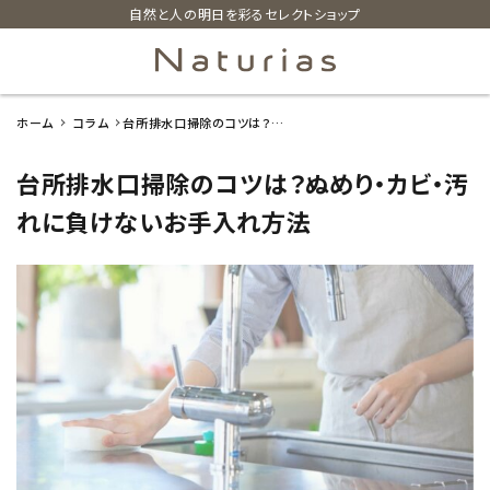
自然と人の明日を彩るセレクトショップ
ホーム
コラム
台所排水口掃除のコツは？ぬ
search
めり・カビ・汚れに負けない
お手入れ方法
台所排水口掃除のコツは？ぬめり・カビ・汚
ホーム
れに負けないお手入れ方法
新着商品
カテゴリーから探す
美容・コスメ・香水
衛生用品
日用品雑貨