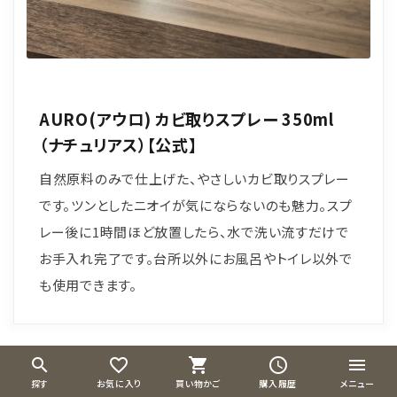
AURO(アウロ) カビ取りスプレー 350ml
（ナチュリアス）【公式】
自然原料のみで仕上げた、やさしいカビ取りスプレー
です。ツンとしたニオイが気にならないのも魅力。スプ
レー後に1時間ほど放置したら、水で洗い流すだけで
お手入れ完了です。台所以外にお風呂やトイレ以外で
も使用できます。
search
favorite_border
shopping_cart
schedule
menu
台所排水口掃除はこまめに実践して
探す
お気に入り
買い物かご
購入履歴
メニュー