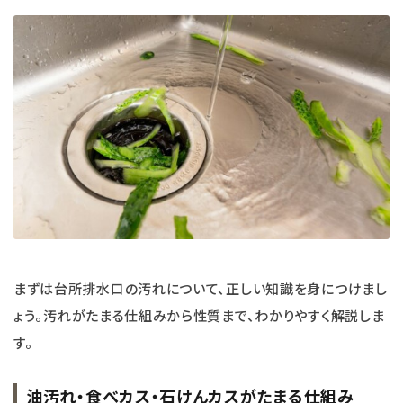
エコリュクス
エコメイト
ナチュラプラス
アルマウィン
アルモニベルツ
コラム・特集
ご利用ガイド等
まずは台所排水口の汚れについて、正しい知識を身につけまし
ょう。汚れがたまる仕組みから性質まで、わかりやすく解説しま
す。
油汚れ・食べカス・石けんカスがたまる仕組み