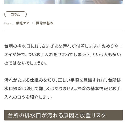
フェムケア
コラム
手軽ケア
掃除の基本
tags :
/
インナー・下着・ナイトウェア
キッズ・ベビー・マタニティ
台所の排水口には、さまざまな汚れが付着します。「ぬめりやニ
オイが嫌で、ついお手入れをサボってしまう…」という人も多い
キッチン用品
のではないでしょうか。
フード
汚れがたまる仕組みを知り、正しい手順を意識すれば、台所排
ブランド
水口掃除は決して難しくはありません。掃除の基本情報とお手
入れのコツを紹介します。
オリジナルブランド
台所の排水口が汚れる原因と放置リスク
ナチュラムーン