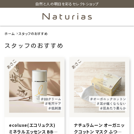
自然と人の明日を彩るセレクトショップ
ホーム
スタッフのおすすめ
search
スタッフのおすすめ
ホーム
新着商品
カテゴリーから探す
美容・コスメ・香水
衛生用品
ecoluxe(エコリュクス)
ナチュラムーン オーガニッ
ミネラルエッセンス BB
クコットン マスク ふつう
日用品雑貨