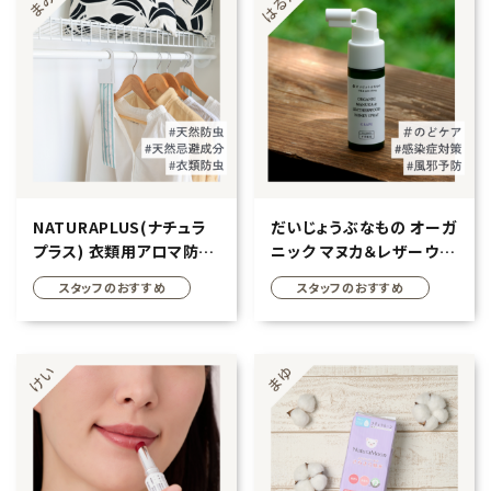
エコリュクス
エコメイト
ナチュラプラス
アルマウィン
NATURAPLUS(ナチュラ
だいじょうぶなもの オーガ
アルモニベルツ
プラス) 衣類用アロマ防虫
ニック マヌカ＆レザーウッ
剤 クローゼット用 2本入り
ドハニースプレー 25ml
スタッフのおすすめ
スタッフのおすすめ
コラム・特集
ご利用ガイド等