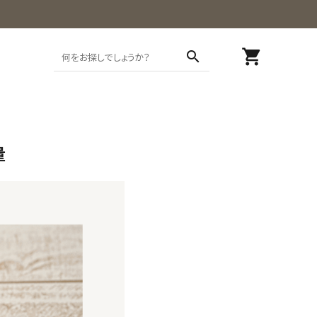
shopping_cart
search
量