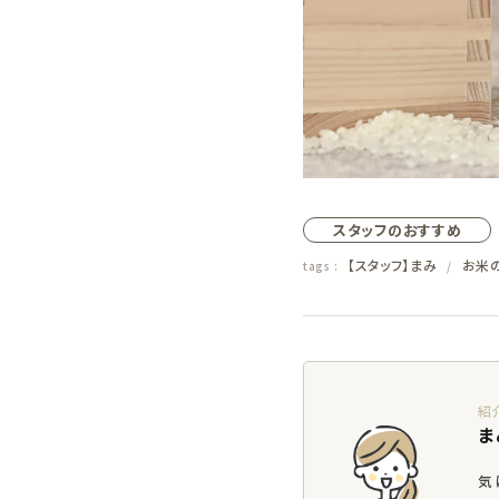
エコリュクス
エコメイト
ナチュラプラス
アルマウィン
スタッフのおすすめ
【スタッフ】まみ
お米
tags :
/
アルモニベルツ
コラム・特集
ご利用ガイド等
ま
気