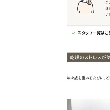
が
身
い
スタッフ一覧はこ
乾燥のストレスが
年々歳を重ねるたびに、ど