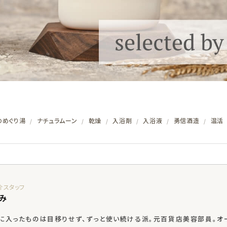
のめぐり湯
ナチュラムーン
乾燥
入浴剤
入浴液
勇信酒造
温活
/
/
/
/
/
/
み
に入ったものは目移りせず、ずっと使い続ける派。元百貨店美容部員。オ