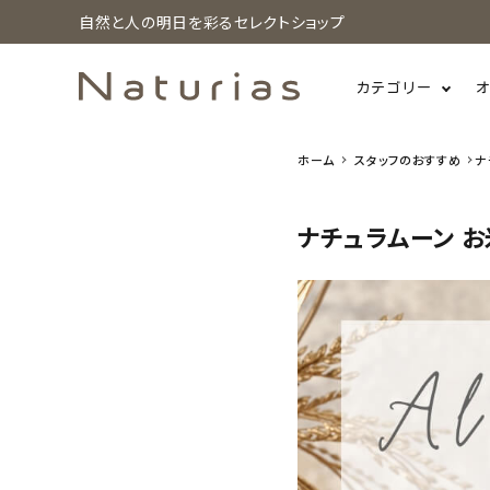
自然と人の明日を彩るセレクトショップ
カテゴリー
ホーム
スタッフのおすすめ
ナ
search
ナチュラムーン 
ホーム
新着商品
カテゴリーから探す
美容・コスメ・香水
衛生用品