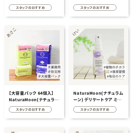
10g×30錠
スタッフのおすすめ
スタッフのおすすめ
フェムケア
インナー・下着・ナイトウェア
キッズ・ベビー・マタニティ
キッチン用品
フード
ブランド
【大容量パック 64個入】
NaturaMoon(ナチュラム
NaturaMoon(ナチュラム
ーン) デリケートケア ミス
オリジナルブランド
ーン) 生理用ナプキン (多
ト 60ml
スタッフのおすすめ
スタッフのおすすめ
い日の昼用) 羽つき トップ
シートコットン100％
ナチュラムーン