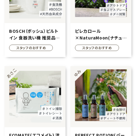
BOSCH（ボッシュ）ビルト
ピレカロール
イン 食器洗い機 推奨品
×NaturaMoon(ナチュラ
食器洗浄機用庫内クリー
ムーン) 天然防虫スプレー
スタッフのおすすめ
スタッフのおすすめ
ナー 360g
水性 防除用医薬部外品
250ml
ECOMATE(エコメイト) 流
PERFECT POTION(パー