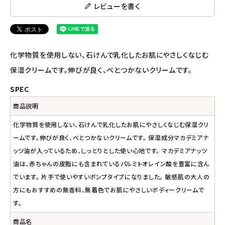
レビューを書く
ナチュラプラス
アルマウィン
化学物質を使用しない、石けんで乳化したお肌にやさしくなじむ
アルモニベルツ
保湿クリームです。伸びが良く、べとつかないクリームです。
SPEC
コラム・スタッフのおすすめ
商品説明
ご利用ガイド等
化学物質を使用しない、石けんで乳化したお肌にやさしくなじむ保湿クリ
ームです。伸びが良く、べとつかないクリームです。 保湿成分マカデミアナ
アカウント情報
ッツ油が入っているため、しっとりとした使い心地です。 マカデミアナッツ
ようこそ ゲスト 様
油は、赤ちゃんの皮脂にも含まれているパルミトオレイン酸を豊富に含ん
でいます。 片手で使いやすいポンプタイプになりました。 敏感肌の大人の
meeting_room
person
ログイン
会員登録
方にもおすすめの無香料、無着色でお肌にやさしいボディークリームで
す。
商品名