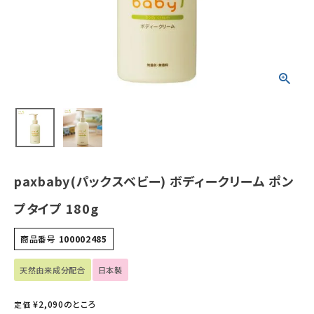
ホーム
新商品
カテゴリーから探す
美容・コスメ・香水
paxbaby(パックスベビー) ボディークリーム ポン
衛生用品
プタイプ 180g
日用品雑貨
商品番号
100002485
フェムケア
天然由来成分配合
日本製
インナー・下着・ナイトウェア
¥
2,090
のところ
定価