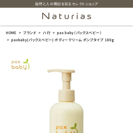
自然と人の明日を彩るセレクトショップ
HOME
ブランド
ハ行
pax baby（パックスベビー）
search
paxbaby(パックスベビー) ボディークリーム ポンプタイプ 180g
paxbaby(パッ
クスベビー) ボ
ディークリーム
ポンプタイプ 1
80g
¥
2,090
(税込)