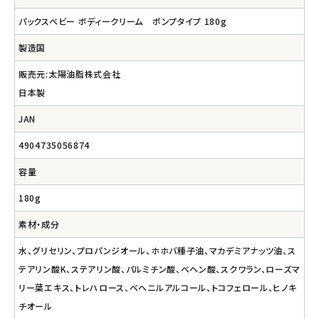
パックスベビー ボディークリーム ポンプタイプ 180g
製造国
販売元:太陽油脂株式会社
日本製
JAN
4904735056874
容量
180g
素材・成分
水、グリセリン、プロパンジオール、ホホバ種子油、マカデミアナッツ油、ス
テアリン酸K、ステアリン酸、パルミチン酸、ベヘン酸、スクワラン、ローズマ
リー葉エキス、トレハロース、ベヘニルアルコール、トコフェロール、ヒノキ
チオール