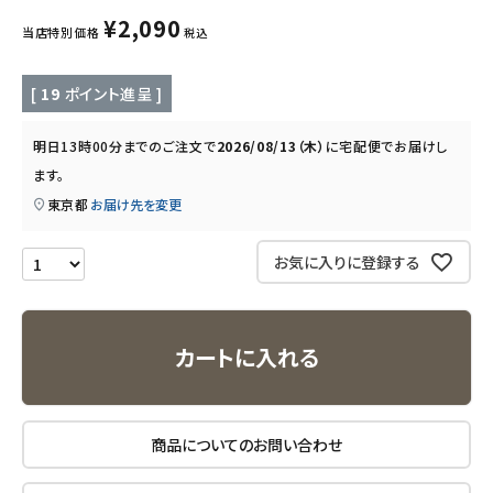
キッズ・ベビー・マタニティ
¥
2,090
当店特別価格
税込
キッチン用品
[
19
ポイント進呈 ]
フード・ドリンク
明日
13時00分
までのご注文で
2026/08/13（木）
に
宅配便
でお届けし
ます。
ブランド
東京都
お届け先を変更
定期購入
お気に入りに登録する
オリジナルブランド
ナチュラムーン
カートに入れる
エコリュクス
商品についてのお問い合わせ
エコメイト