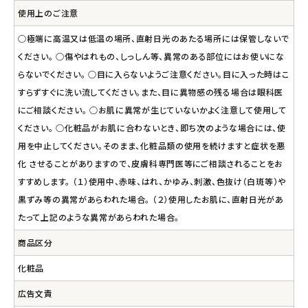
使用上のご注意
○極端に高温又は低温の場所、直射日光のあたる場所には保管しないで
ください。 ○傷やはれもの、しっしん等、異常のある部位にはお使いにな
らないでください。 ○目に入らないようご注意ください。目に入った時はこ
すらずすぐに洗い流してください。また、目に異物感の残る場合は眼科医
にご相談ください。 ○お肌に異常が生じていないかよく注意して使用して
ください。 ○化粧品がお肌に合わないとき、即ち次のような場合には、使
用を中止してください。そのまま、化粧品類の使用を続けますと症状を悪
化 させることがありますので、皮膚科専門医等にご相談されることをお
すすめします。 （１）使用中、赤味、はれ、かゆみ、刺激、色抜け（白斑等）や
黒ずみ等の異常があらわれた場合。 （２）使用したお肌に、直射日光があ
たって上記のような異常があらわれた場合。
商品区分
化粧品
広告文責