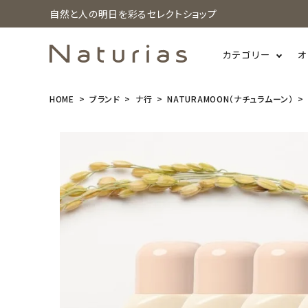
自然と人の明日を彩るセレクトショップ
カテゴリー
オ
HOME
ブランド
ナ行
NATURAMOON（ナチュラムーン）
search
(5本セット)N
aturaMoon
(ナチュラム
ーン) 薬用入