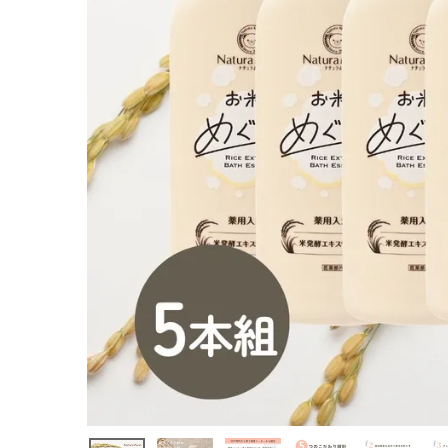
浴剤 お米の
めぐり湯 60
0ml 医薬部
外品 ナチュ
ラＹ‐１００
¥
7,733
(税込)
ホーム
新商品
カテゴリーから探す
美容・コスメ・香水
衛生用品