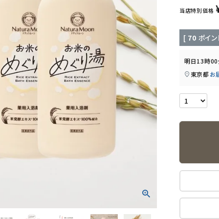
当店特別価格
[
70
ポイン
明日
13時0
東京都
お