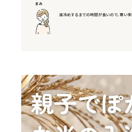
ようこそ ゲスト 様
まみ
湯冷めするまでの時間が長いので、寒い季
meeting_room
person
ログイン
会員登録