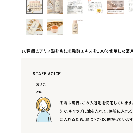
日用品雑貨
フェムケア
インナー・下着・ナイトウェア
キッズ・ベビー・マタニティ
18種類のアミノ酸を含む米発酵エキスを100％使用した薬
キッチン用品
STAFF VOICE
フード・ドリンク
あさこ
店長
ブランド
冬場は毎日、この入浴剤を使用しています
定期購入
りで、キャップに液を入れて、湯船に入れ
に入れるため、寝つきがよく助かっています
オリジナルブランド