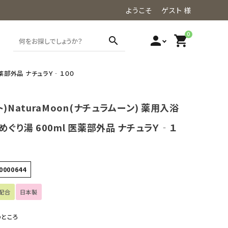
ようこそ ゲスト 様
0
person
shopping_cart
search
 医薬部外品 ナチュラＹ‐１００
ト)NaturaMoon(ナチュラムーン) 薬用入浴
めぐり湯 600ml 医薬部外品 ナチュラＹ‐１
0000644
配合
日本製
のところ