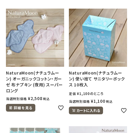
NaturaMoon(ナチュラムー
NaturaMoon(ナチュラムー
ン) オーガニックコットン・ガー
ン) 使い捨て サニタリーボック
ゼ 布ナプキン (夜用) スーパー
ス 10枚入
ロング
¥
1,100
のところ
定価
¥
2,508
当店特別価格
税込
¥
1,100
当店特別価格
税込
詳細を見る
カートに入れる