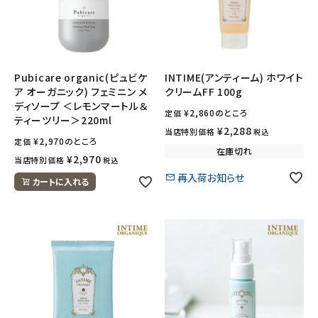
Pubicare organic(ピュビケ
INTIME(アンティーム) ホワイト
ア オーガニック) フェミニン メ
クリームFF 100g
ディソープ ＜レモンマートル＆
¥
2,860
のところ
定価
ティーツリー＞220ml
¥
2,288
当店特別価格
税込
¥
2,970
のところ
定価
在庫切れ
¥
2,970
当店特別価格
税込
再入荷お知らせ
カートに入れる