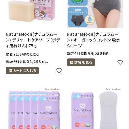
NaturaMoon(ナチュラムー
NaturaMoon(ナチュラムー
ン) デリケートケアソープ(ボデ
ン) オーガニックコットン 吸水
ィ用石けん) 75g
ショーツ
¥
4,620
当店特別価格
税込
¥
1,848
のところ
定価
¥
1,293
当店特別価格
税込
詳細を見る
カートに入れる