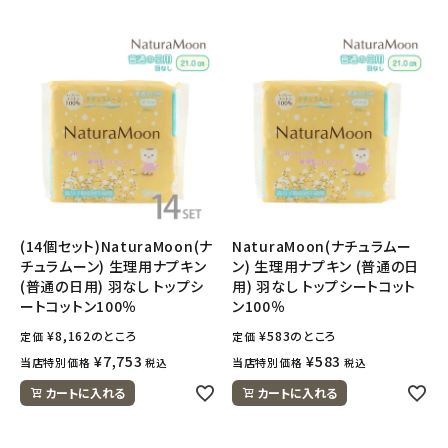
ナチュラムーン
エコリュクス
エコメイト
ナチュラプラス
アルマウィン
(14個セット)NaturaMoon(ナ
NaturaMoon(ナチュラムー
アルモニベルツ
チュラムーン) 生理用ナプキン
ン) 生理用ナプキン (普通の日
(普通の日用) 羽なし トップシ
用) 羽なし トップシートコット
ートコットン100％
ン100％
コラム・スタッフのおすすめ
¥
8,162
のところ
¥
583
のところ
定価
定価
¥
7,753
¥
583
当店特別価格
当店特別価格
税込
税込
ご利用ガイド等
カートに入れる
カートに入れる
アカウント情報
ようこそ ゲスト 様