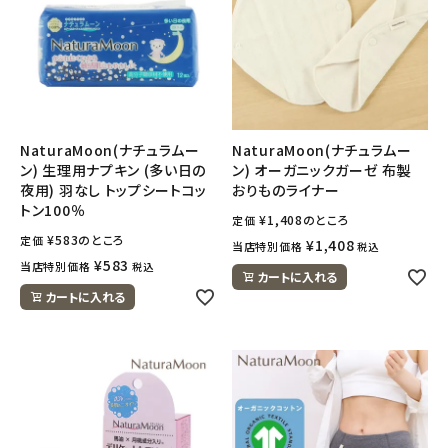
NaturaMoon(ナチュラムー
NaturaMoon(ナチュラムー
ン) 生理用ナプキン (多い日の
ン) オーガニックガーゼ 布製
夜用) 羽なし トップシートコッ
おりものライナー
トン100％
¥
1,408
のところ
定価
¥
583
のところ
定価
¥
1,408
当店特別価格
税込
¥
583
当店特別価格
税込
カートに入れる
カートに入れる