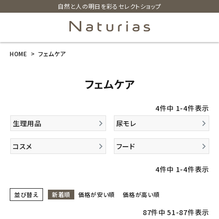
自然と人の明日を彩るセレクトショップ
HOME
フェムケア
search
フェムケア
ホーム
4
件中
1
-
4
件表示
新商品
生理用品
尿モレ
カテゴリーから探す
コスメ
フード
美容・コスメ・香水
4
件中
1
-
4
件表示
衛生用品
並び替え
新着順
価格が安い順
価格が高い順
87
件中
51
-
87
件表示
日用品雑貨