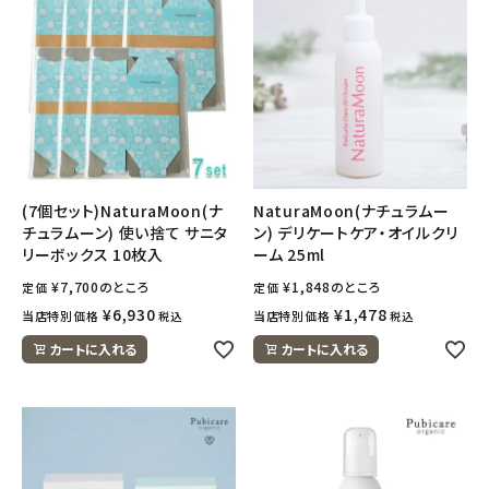
(7個セット)NaturaMoon(ナ
NaturaMoon(ナチュラムー
チュラムーン) 使い捨て サニタ
ン) デリケートケア・オイルクリ
リーボックス 10枚入
ーム 25ml
¥
7,700
のところ
¥
1,848
のところ
定価
定価
¥
6,930
¥
1,478
当店特別価格
当店特別価格
税込
税込
カートに入れる
カートに入れる