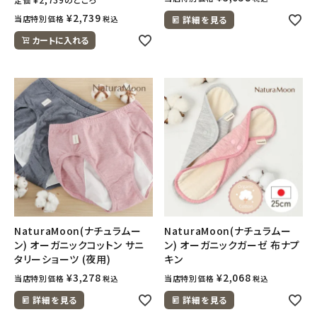
¥
2,739
当店特別価格
税込
詳細を見る
カートに入れる
NaturaMoon(ナチュラムー
NaturaMoon(ナチュラムー
ン) オーガニックコットン サニ
ン) オーガニックガーゼ 布ナプ
タリーショーツ (夜用)
キン
¥
3,278
¥
2,068
当店特別価格
当店特別価格
税込
税込
詳細を見る
詳細を見る