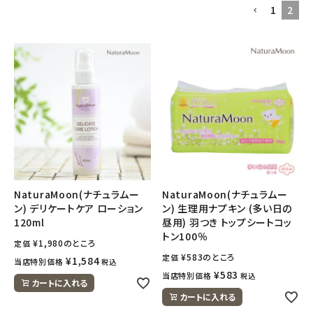
1
2
フェムケア
インナー・下着・ナイトウェア
キッズ・ベビー・マタニティ
キッチン用品
フード・ドリンク
NaturaMoon(ナチュラムー
NaturaMoon(ナチュラムー
ン) デリケートケア ローション
ン) 生理用ナプキン (多い日の
ブランド
120ml
昼用) 羽つき トップシートコッ
トン100％
¥
1,980
のところ
定価
定期購入
¥
583
のところ
定価
¥
1,584
当店特別価格
税込
¥
583
当店特別価格
税込
カートに入れる
オリジナルブランド
カートに入れる