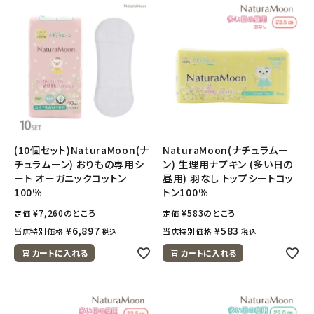
meeting_room
person
ログイン
会員登録
(10個セット)NaturaMoon(ナ
NaturaMoon(ナチュラムー
チュラムーン) おりもの専用シ
ン) 生理用ナプキン (多い日の
ート オーガニックコットン
昼用) 羽なし トップシートコッ
100％
トン100％
¥
7,260
のところ
¥
583
のところ
定価
定価
¥
6,897
¥
583
当店特別価格
当店特別価格
税込
税込
カートに入れる
カートに入れる