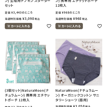
ン) 生理用ナプキン スターター
ン) 携帯用 エチケットポーチ
セット
12枚入
¥
3,443
のところ
¥
968
のところ
定価
定価
¥
3,098
¥
968
当店特別価格
当店特別価格
税込
税込
カートに入れる
カートに入れる
(3個セット)NaturaMoon(ナ
NaturaMoon(ナチュラムー
チュラムーン) 携帯用 エチケッ
ン) オーガニックコットン サニ
トポーチ 12枚入
タリーショーツ (昼用)
¥
3,058
当店特別価格
税込
¥
2,739
のところ
定価