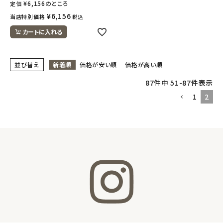
¥
6,156
のところ
定価
¥
6,156
当店特別価格
税込
カートに入れる
並び替え
新着順
価格が安い順
価格が高い順
87
件中
51
-
87
件表示
1
2