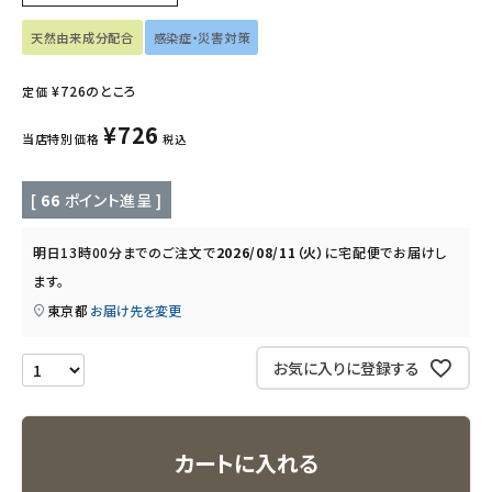
天然由来成分配合
感染症・災害対策
キッズ・ベビー・マタニティ
¥
726
のところ
定価
キッチン用品
¥
726
当店特別価格
税込
フード・ドリンク
[
66
ポイント進呈 ]
ブランド
明日
13時00分
までのご注文で
2026/08/11（火）
に
宅配便
でお届けし
定期購入
ます。
東京都
お届け先を変更
オリジナルブランド
お気に入りに登録する
ナチュラムーン
エコリュクス
カートに入れる
エコメイト