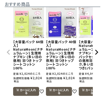
おすすめ商品
【大容量パック 64個
【大容量パック 40個
【大容量パック】
入】
入】
NaturaMoon(
NaturaMoon(ナチ
NaturaMoon(ナチ
ュラムーン) 生理
ュラムーン) 生理用
ュラムーン) 生理用
ナプキン 羽つき×
ナプキン (多い日の
ナプキン (多い日の
パックセット(多
昼用) 羽つき トップ
夜用) 羽つきトップ
の昼用羽つき1パ
シートコットン
シートコットン
ク、多い日の夜用
100％
100％
つき1パック)
¥
2,024
のところ
¥
2,024
のところ
¥
4,048
のとこ
定価
定価
定価
¥
2,024
¥
2,024
¥
4,0
当店特別価格
当店特別価格
当店特別価格
税込
税込
税込
カートに入れ
カートに入れ
カートに入れ
る
る
る