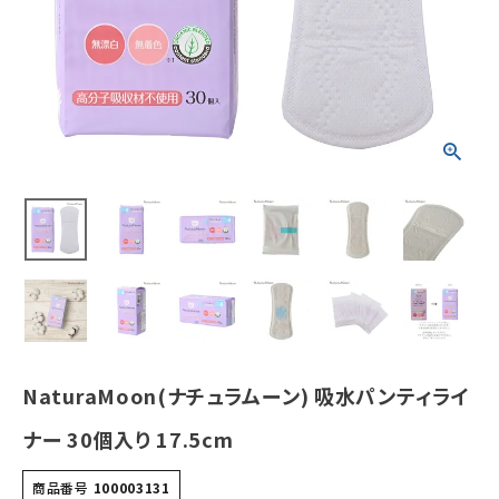
¥
726
(税込)
ホーム
新商品
カテゴリーから探す
美容・コスメ・香水
衛生用品
日用品雑貨
NaturaMoon(ナチュラムーン) 吸水パンティライ
フェムケア
ナー 30個入り 17.5cm
インナー・下着・ナイトウェア
商品番号
100003131