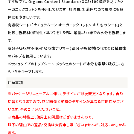
すすめです。 Organic Content Standard（OCS）100認証を受けたオ
ーガニックコットンを使用しています。 無漂白、無着色なので環境にも身
体にもやさしいです。
高吸収シート：「ナチュラムーン オーガニックコットン おりものシート」と
比較し吸収材（植物性パルプ）を1.5倍に 増量。5ccまでの水分を吸収しま
す。
高分子吸収材不使用：吸収性ポリマー( 高分子吸収材)の代わりに植物性
のパルプを使用しています。
メッシュタイプのトップシート：メッシュのシートが水分を素早く吸収し、さ
らさらをキープします。
注意事項
※パッケージリニューアルに伴い、デザインが順次変更となります。 自然
切替となりますので、商品画像と実物のデザインが異なる可能性がござ
います。予めご了承くださいませ。
※商品の特性上、使用上に問題はございませんので、
以下の理由での返品・交換は大変申し訳ございませんが、対応いたしかね
ます。