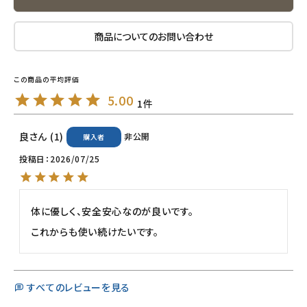
ナチュラプラス
商品についてのお問い合わせ
アルマウィン
5.00
アルモニベルツ
1
良
1
非公開
コラム・スタッフのおすすめ
購入者
投稿日
2026/07/25
ご利用ガイド等
アカウント情報
体に優しく、安全安心なのが良いです。

ようこそ ゲスト 様
これからも使い続けたいです。
meeting_room
person
ログイン
会員登録
すべてのレビューを見る