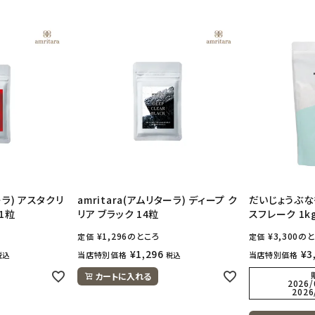
ーラ) アスタクリ
amritara(アムリターラ) ディープ ク
だいじょうぶな
21粒
リア ブラック 14粒
スフレーク 1k
¥
1,296
のところ
¥
3,300
のと
定価
定価
¥
1,296
¥
3
当店特別価格
当店特別価格
税込
税込
カートに入れる
2026/
2026