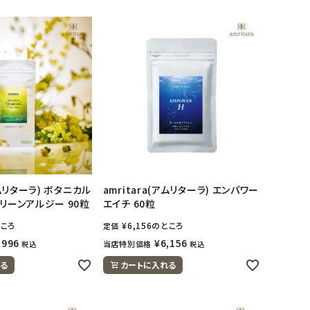
アムリターラ) ボタニカル
amritara(アムリターラ) エンパワー
グリーンアルジー 90粒
エイチ 60粒
ころ
¥
6,156
のところ
定価
,996
¥
6,156
当店特別価格
税込
税込
る
カートに入れる