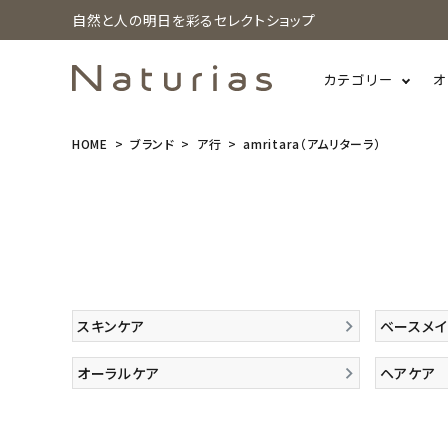
自然と人の明日を彩るセレクトショップ
カテゴリー
オ
HOME
ブランド
ア行
amritara（アムリターラ）
search
ホーム
新商品
スキンケア
ベースメイ
カテゴリーから探す
オーラルケア
ヘアケア
美容・コスメ・香水
衛生用品