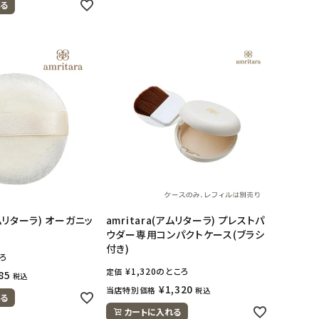
る
アムリターラ) オーガニッ
amritara(アムリターラ) プレストパ
ウダー専用コンパクトケース(ブラシ
付き)
ろ
¥
1,320
のところ
定価
85
税込
¥
1,320
当店特別価格
税込
る
カートに入れる