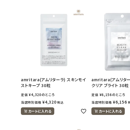
amritara(アムリターラ) スキンモイ
amritara(アムリタ
ストキープ 30粒
クリア ブライト 30粒
¥
4,320
のところ
¥
6,156
のところ
定価
定価
¥
4,320
¥
6,156
当店特別価格
当店特別価格
税込
カートに入れる
カートに入れる