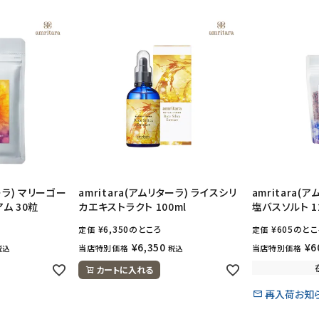
ターラ) マリーゴー
amritara(アムリターラ) ライスシリ
amritara(
ム 30粒
カエキストラクト 100ml
塩バスソルト 1
¥
6,350
のところ
¥
605
のとこ
定価
定価
¥
6,350
¥
6
当店特別価格
当店特別価格
税込
税込
カートに入れる
再入荷お知