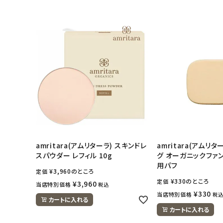
amritara(アムリターラ) スキンドレ
amritara(アムリ
スパウダー レフィル 10g
グ オーガニックファ
用パフ
¥
3,960
のところ
定価
¥
330
のところ
定価
¥
3,960
当店特別価格
税込
¥
330
当店特別価格
税
カートに入れる
カートに入れる