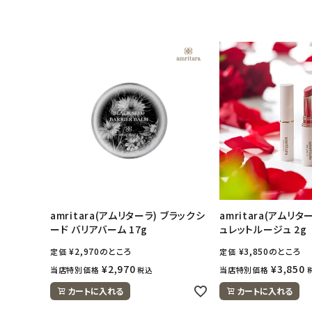
アカウント情報
ようこそ ゲスト 様
meeting_room
person
ログイン
会員登録
amritara(アムリターラ) ブラックシ
amritara(アムリ
ード バリアバーム 17g
ュレットルージュ 2g
¥
2,970
のところ
¥
3,850
のところ
定価
定価
¥
2,970
¥
3,850
当店特別価格
当店特別価格
税込
カートに入れる
カートに入れる