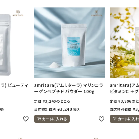
ーラ) ビューティ
amritara(アムリターラ) マリンコラ
amritara(
ーゲンペプチド パウダー 100g
ビタミンC ＋
¥
3,240
のところ
¥
3,996
のと
定価
定価
¥
3,240
¥
3
当店特別価格
当店特別価格
税込
税込
カートに入れる
カートに入れ