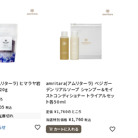
アムリターラ) ヒマラヤ岩
amritara(アムリターラ) ベジガー
20g
デン リアルソープ シャンプー＆モイ
ストコンディショナー トライアルセッ
ろ
ト各50ｍl
05
税込
¥
1,760
のところ
定価
在庫切れ
¥
1,760
当店特別価格
税込
らせ
カートに入れる