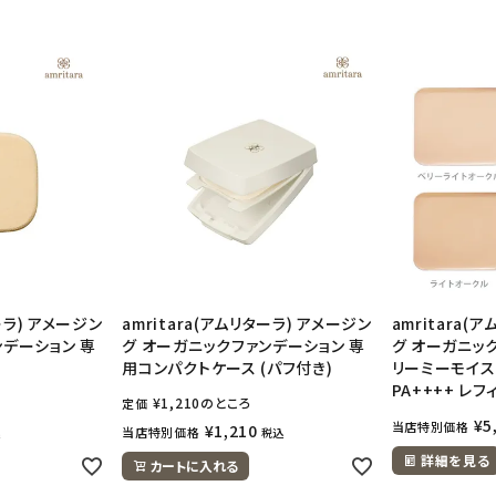
ターラ) アメージン
amritara(アムリターラ) アメージン
amritara(
ンデーション 専
グ オーガニックファンデーション 専
グ オーガニッ
用コンパクトケース (パフ付き)
リーミーモイスチ
PA++++ レフィ
¥
1,210
のところ
定価
¥
5
当店特別価格
¥
1,210
当店特別価格
込
税込
詳細を見る
カートに入れる