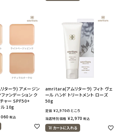
アムリターラ) アメージン
amritara(アムリターラ) フィト ヴェ
クファンデーション ク
ール ハンド トリートメント ローズ
ャー SPF50+
50g
ル 10g
¥
2,970
のところ
定価
,060
税込
¥
2,970
当店特別価格
税込
カートに入れる