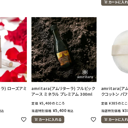
カートに入れ
ターラ) ローズアミ
amritara(アムリターラ) フルビック
amritara(
アース ミネラル プレミアム 300ml
クコットン パフ
¥
5,400
のところ
¥
385
のとこ
定価
定価
¥
5,400
¥
3
当店特別価格
当店特別価格
税込
税込
カートに入れる
カートに入れ