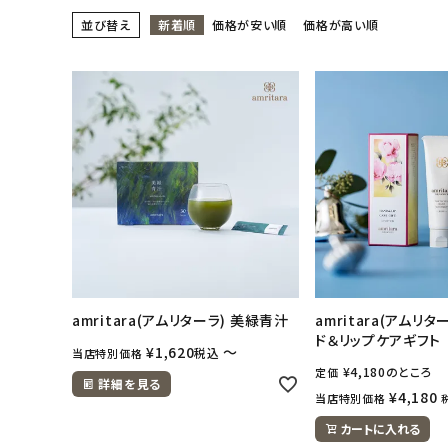
並び替え
新着順
価格が安い順
価格が高い順
日用品雑貨
フェムケア
インナー・下着・ナイトウェア
キッズ・ベビー・マタニティ
キッチン用品
フード・ドリンク
amritara(アムリターラ) 美緑青汁
amritara(アムリタ
ブランド
ド＆リップケアギフト
¥
1,620
〜
税込
当店特別価格
¥
4,180
のところ
定価
詳細を見る
定期購入
¥
4,180
当店特別価格
カートに入れる
オリジナルブランド