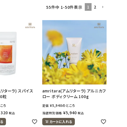
1
2
55
件中
1
-
50
件表示
アムリターラ) スパイス
amritara(アムリターラ) アルニカフ
60粒
ロー ボディクリーム 100g
ころ
¥
5,940
のところ
定価
,320
¥
5,940
当店特別価格
税込
税込
る
カートに入れる