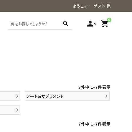
ようこそ ゲスト 様
0
person
shopping_cart
search
7
件中
1
-
7
件表示
フード＆サプリメント
7
件中
1
-
7
件表示