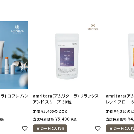
ーラ) コフレ ハン
amritara(アムリターラ) リラックス
amritara(
アンド スリープ 30粒
レッド フロー 
¥
5,400
のところ
¥
4,320
のと
定価
定価
¥
5,400
¥
4
当店特別価格
当店特別価格
税込
税込
カートに入れる
カートに入れ