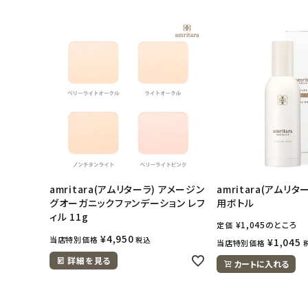
amritara(アムリターラ) アメージン
amritara(アムリタ
グオーガニックファンデーション レフ
用ボトル
ィル 11g
¥
1,045
のところ
定価
¥
4,950
当店特別価格
税込
¥
1,045
当店特別価格
詳細を見る
カートに入れる