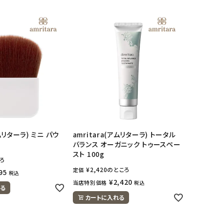
アムリターラ) ミニ パウ
amritara(アムリターラ) トータル
バランス オーガニック トゥースペー
スト 100g
ろ
¥
2,420
のところ
定価
95
税込
¥
2,420
当店特別価格
税込
る
カートに入れる