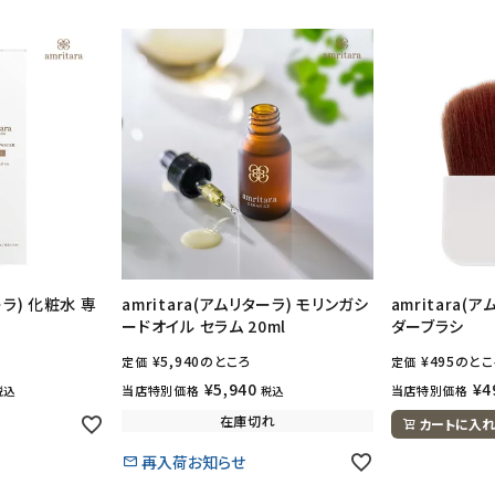
ーラ) 化粧水 専
amritara(アムリターラ) モリンガシ
amritara(
ードオイル セラム 20ml
ダーブラシ
¥
5,940
のところ
¥
495
のとこ
定価
定価
¥
5,940
¥
4
当店特別価格
当店特別価格
税込
税込
在庫切れ
カートに入れ
再入荷お知らせ