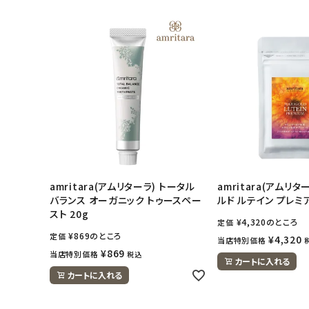
amritara(アムリターラ) トータル
amritara(アムリ
バランス オーガニック トゥースペー
ルド ルテイン プレミア
スト 20g
¥
4,320
のところ
定価
¥
869
のところ
定価
¥
4,320
当店特別価格
¥
869
当店特別価格
税込
カートに入れる
カートに入れる