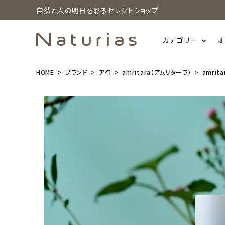
自然と人の明日を彩るセレクトショップ
カテゴリー
オ
HOME
ブランド
ア行
amritara（アムリターラ）
amrit
search
amritara
(アムリター
ラ) エイジソ
リューション