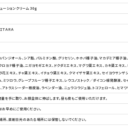
ューションクリーム 30g
ＩＴＡＲＡ
ロパンジオール、シア脂、パルミチン酸、グリセリン、ホホバ種子油、マカデミア種子油
クロヨナ種子油、ニガヨモギエキス、ドクダミエキス、マグワ葉エキス、カキ葉エキス
ラ花エキス、チャ葉エキス、イチョウ葉エキス、クマイザサ葉エキス、セイヨウサンザシ
Na、ミツロウ、グレープフルーツ種子エキス、レウコノストック／ダイコン根発酵液、セ
、アトラスシーダー樹皮油、ラベンダー油、ニュウコウジュ油、トコフェロール、ヒマワ
適量を手に取り、お顔全体に伸ばします。昼も夜もご使用いただけます。
はお早めにご使用ください。
場所、直射日光のあたる場所には保管しないでください。