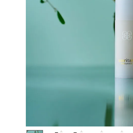
クリーム 30
g
¥
12,980
(税込)
ホーム
新商品
カテゴリーから探す
美容・コスメ・香水
衛生用品
日用品雑貨
フェムケア