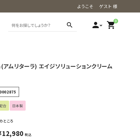
ようこそ ゲスト 様
0
person
shopping_cart
search
ara(アムリターラ) エイジソリューションクリーム
0002875
配合
日本製
のところ
¥
12,980
税込