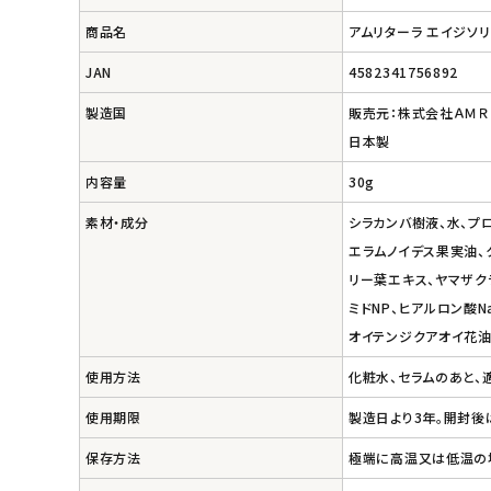
商品名
アムリターラ エイジソリ
JAN
4582341756892
製造国
販売元：株式会社ＡＭＲ
日本製
内容量
30g
素材・成分
シラカンバ樹液、水、プ
エラムノイデス果実油、
リー葉エキス、ヤマザク
ミドNP、ヒアルロン酸
オイテンジクアオイ花油
使用方法
化粧水、セラムのあと、
使用期限
製造日より3年。開封後
保存方法
極端に高温又は低温の