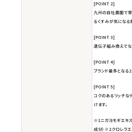
エコリュクス
[POINT 2]
九州の自社農園で育
エコメイト
るくすみが気になる
ナチュラプラス
[POINT 3]
遺伝子組み換えでな
アルマウィン
アルモニベルツ
[POINT 4]
ブランド最多となる
コラム・スタッフのおすすめ
[POINT 5]
ご利用ガイド等
コクのあるリッチな
けます。
アカウント情報
ようこそ ゲスト 様
※1ニガヨモギエキ
meeting_room
person
成分）※2クロレラエ
ログイン
会員登録