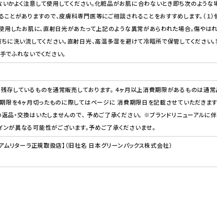
ないかよく注意して使用してください。化粧品がお肌に合わないとき即ち次のような
ることがありますので、皮膚科専門医等にご相談されることをおすすめします。（１）
）使用したお肌に、直射日光があたって上記のような異常があらわれた場合。傷やは
直ちに洗い流してください。直射日光、高温多湿を避けて冷暗所で保管してください
手でふれないでください。
残存しているものを通常販売しております。 4ヶ月以上消費期限があるものは通常
費期限を4ヶ月切ったものに際してはページに 消費期限日を記載させていただきます
返品・交換はいたしませんので、 予めご了承ください。 ※ブランドリニューアルに伴
インが異なる可能性がございます。予めご了承くださいませ。
【アムリターラ正規取扱店】（旧社名 日本グリーンパックス株式会社）