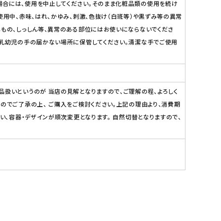
場合には、使用を中止してください。そのまま化粧品類の使用を続け
使用中、赤味、はれ、かゆみ、刺激、色抜け（白斑等）や黒ずみ等の異常
れもの、しっしん等、異常のある部位にはお使いにならないでくださ
。乳幼児の手の届かない場所に保管してください。清潔な手でご使用
品扱いというのが 当店の見解となりますので、ご理解の程、よろしく
のでご了承の上、 ご購入をご検討ください。上記の理由より、消費期
い、容器・デザインが順次変更となります。 自然切替となりますので、