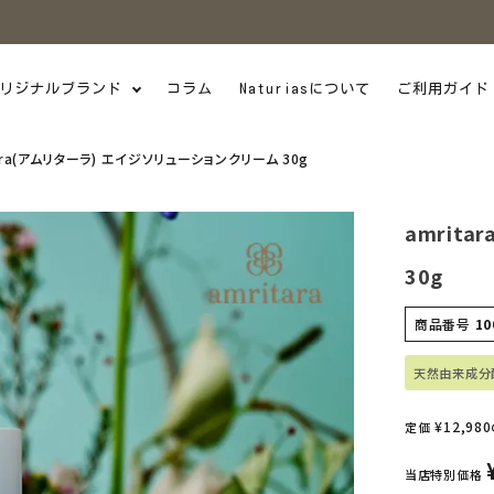
リジナルブランド
コラム
Naturiasについて
ご利用ガイド
ara(アムリターラ) エイジソリューションクリーム 30g
amrit
30g
商品番号
10
天然由来成分
¥
12,980
定価
当店特別価格