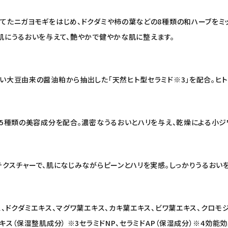
てたニガヨモギをはじめ、ドクダミや柿の葉などの8種類の和ハーブをミッ
肌にうるおいを与えて、艶やかで健やかな肌に整えます。
い大豆由来の醤油粕から抽出した「天然ヒト型セラミド※3」を配合。ヒト
25種類の美容成分を配合。濃密なうるおいとハリを与え、乾燥による小ジ
テクスチャーで、肌になじみながらピーンとハリを実感。しっかりうるおい
ス、ドクダミエキス、マグワ葉エキス、カキ葉エキス、ビワ葉エキス、クロモ
キス（保湿整肌成分） ※3セラミドNP、セラミドAP（保湿成分）※4効能