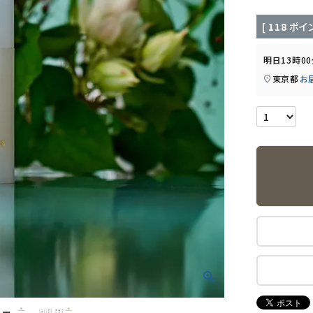
[
118
ポイン
明日
13時0
東京都
お