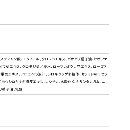
、ステアリン酸、エタノール、クロレラエキス、バオバブ種子油、ヒポファ
、ビワ葉エキス、クロモジ葉／枝水、ローマカミツレ花エキス、ローズマ
果実エキス、アロエベラ液汁、シロキクラゲ多糖体、セラミドAP、セラ
イヨウシロヤナギ樹皮エキス、レシチン、水酸化K、キサンタンガム、ニ
リ種子油、乳酸