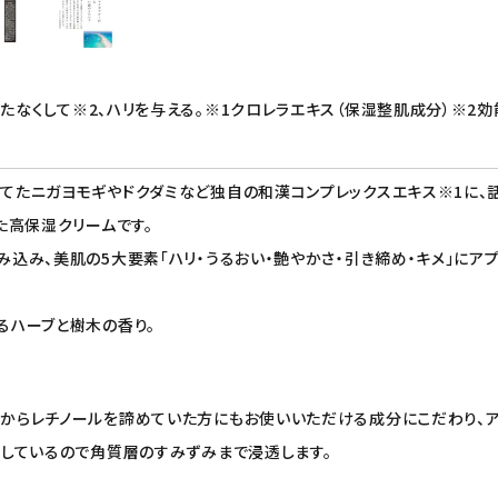
立たなくして※2、ハリを与える。※1クロレラエキス（保湿整肌成分）※2
てたニガヨモギやドクダミなど独自の和漢コンプレックスエキス※1に、話
た高保湿クリームです。
み込み、美肌の5大要素「ハリ・うるおい・艶やかさ・引き締め・キメ」にア
るハーブと樹木の香り。
からレチノールを諦めていた方にもお使いいただける成分にこだわり、アム
化しているので角質層のすみずみまで浸透します。