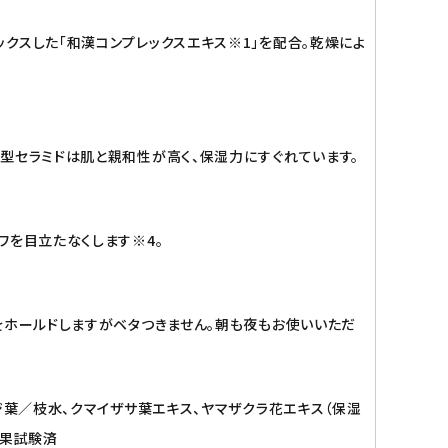
クスした「和漢コンプレックスエキス※1」を配合。乾燥によ
型セラミドは肌と親和性が高く、保湿力にすぐれています。
ワを目立たなくします※4。
をホールドしますがベタつきません。朝も夜もお使いいただ
ジ葉／枝水、クマイザサ葉エキス、ヤマザクラ花エキス（保湿
効果試験済