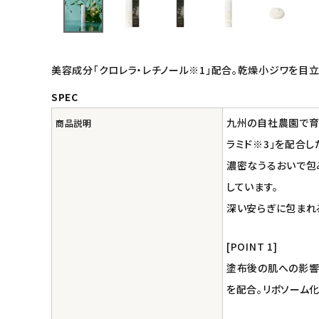
インナー・下着・ナイトウェア
キッズ・ベビー・マタニティ
美容成分「クロレラ・レチノール※1」配合。乾燥小ジワを目
SPEC
キッチン用品
九州の自社農園で育
商品説明
フード・ドリンク
ラミド※3」を配合し
濃密なうるおいで包
ブランド
しています。
深い安らぎに包まれ
定期購入
[POINT 1]
オリジナルブランド
塗布後の肌への影響
ナチュラムーン
を配合。リポソーム