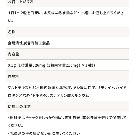
お召し上がり方
１日1～2粒を目安に、水又はぬるま湯などと一緒にお召し上がりくださ
い。
名称
食用活性炭含有加工食品
内容量
9.1g (1粒重量326mg (1粒内容量216mg) ×14粒)
原材料
マルトデキストリン（国内製造）、赤松炭、ヤシ殻活性炭、リモナイト、ハイド
ロキシアパタイト/HPMC、ステアリン酸カルシウム
使用上の注意
・開封後はチャックをしっかり閉め、直射日光、高温多湿を避けて保存して
ください。
・乳幼児の手の届かない所に置いてください。