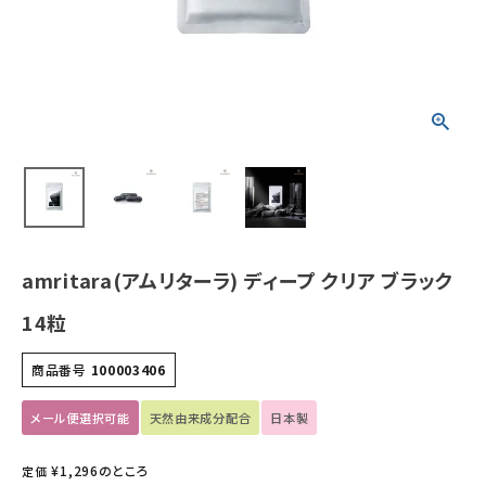
ホーム
新商品
カテゴリーから探す
美容・コスメ・香水
衛生用品
amritara(アムリターラ) ディープ クリア ブラック
日用品雑貨
14粒
フェムケア
商品番号
100003406
インナー・下着・ナイトウェア
メール便選択可能
天然由来成分配合
日本製
¥
1,296
のところ
定価
キッズ・ベビー・マタニティ