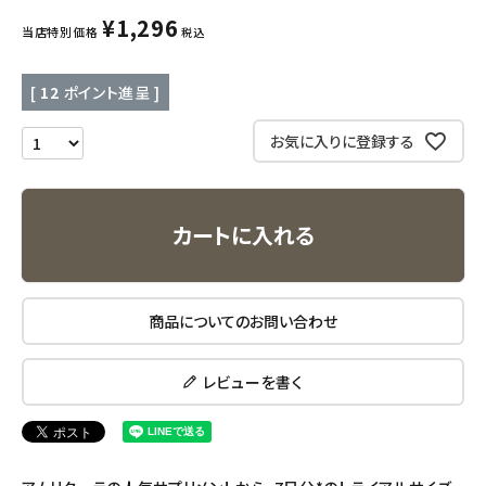
¥
1,296
当店特別価格
税込
キッチン用品
[
12
ポイント進呈 ]
フード・ドリンク
お気に入りに登録する
ブランド
定期購入
カートに入れる
オリジナルブランド
ナチュラムーン
商品についてのお問い合わせ
エコリュクス
レビューを書く
エコメイト