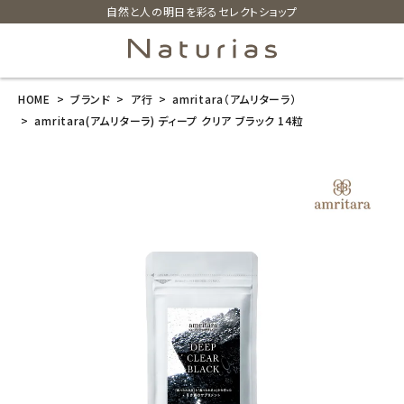
自然と人の明日を彩るセレクトショップ
HOME
ブランド
ア行
amritara（アムリターラ）
search
amritara(アムリターラ) ディープ クリア ブラック 14粒
amritara(アム
リターラ) ディ
ープ クリア ブ
ラック 14粒
¥
1,296
(税込)