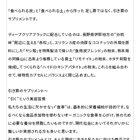
「食べられる炭」と「食べられる土」から作った 足し算ではなく、引き算の
サプリメントです。
ディープクリアブラックに配合しているのは、長野県伊那地方の“分杭
峠”周辺に生える「赤松」と、スリランカ産の肉厚なココナッツの外殻を原
料にした「ヤシ殻」を特殊製法で焼いた「食用炭ブレンド」の粉末、熊本県
の阿蘇山に古来より堆積している黄土「リモナイト」の粉末、ホタテ貝殻を
焼成してつくられる「ハイドロキシアパタイト」の粉末。これらを組み合わ
せて、植物性カプセルにバランスよく閉じ込めました。
引き算のサプリメント～
“引く”という美容習慣
私たちの生活に欠かせない“食事”は、基本的に栄養補給が目的です。な
るべくなら食品添加物を使わないオーガニックな食事を心がけ、体のため
に必要な養分を摂取したいものですが、現代社会においてそれがいかに
難しいか実感される方も多いと思います。
引き算のサプリメントとは、そんな現代に生きる私たちに向けた商品です。