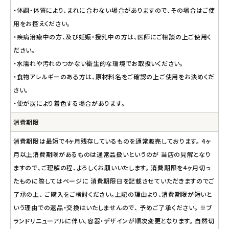
・体調・体質により、まれに合わない場合がありますので、その場合はご使
用をお控えください。
・疾病治療中の方、及び妊娠・授乳中の方は、医師にご相談の上ご使用く
ださい。
・水濡れや汚れのつかない衛生的な環境でお取扱いください。
・食物アレルギーのある方は、原材料名をご確認の上ご使用をお決めくだ
さい。
・便が炭により着色する場合があります。
消費期限
消費期限は最短で4ヶ月残存しているものを通常販売しております。 4ヶ
月以上消費期限があるものは通常品扱いというのが 当店の見解となり
ますので、ご理解の程、よろしくお願いいたします。 消費期限を4ヶ月切っ
たものに際してはページに 消費期限日を記載させていただきますのでご
了承の上、 ご購入をご検討ください。上記の理由より、消費期限が短いと
いう理由での返品・交換はいたしませんので、 予めご了承ください。 ※ブ
ランドリニューアルに伴い、容器・デザインが順次変更となります。 自然切