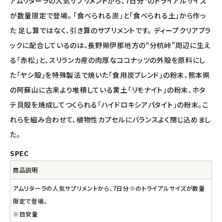
ナチュラプラス
アムリターラの人気サプリメントから、7日分*のトライアルサイズ
が数量限定で登場。 「食べられる炭」と「食べられる土」から作っ
アルマウィン
た 足し算ではなく、引き算のサプリメントです。 ディープクリアブラ
ックに配合しているのは、長野県伊那地方の“分杭峠”周辺に生え
アルモニベルツ
る「赤松」と、スリランカ産の肉厚なココナッツの外殻を原料にし
た「ヤシ殻」を特殊製法で焼いた「食用炭ブレンド」の粉末、熊本県
コラム・スタッフのおすすめ
の阿蘇山に古来より堆積している黄土「リモナイト」の粉末、ホタ
ご利用ガイド等
テ貝殻を焼成してつくられる「ハイドロキシアパタイト」の粉末。こ
れらを組み合わせて、植物性カプセルにバランスよく閉じ込めまし
アカウント情報
た。
ようこそ ゲスト 様
SPEC
meeting_room
person
ログイン
会員登録
商品説明
アムリターラの人気サプリメントから、7日分※のトライアルサイズが数量
限定で登場。
※目安量