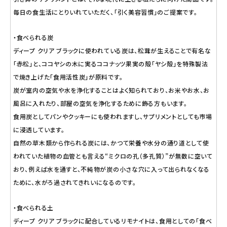
毎日の食生活にとりいれていただく、「引く美容習慣」のご提案です。
・食べられる炭
ディープ クリア ブラックに使われている炭は、松茸が生えることで有名な
「赤松」と、ココヤシの木に実るココナッツ果実の殻「ヤシ殻」を特殊製法
で焼き上げた「食用活性炭」が原料です。
炭が室内の空気や水を浄化することはよく知られており、お米やお水、お
風呂に入れたり、部屋の空気を浄化するために飾る方もいます。
食用炭としてパンやクッキーにも使われますし、サプリメントとしても市場
に浸透しています。
自然の草木類から作られる炭には、かつて栄養や水分の通り道として使
われていた植物の血管とも言える“ミクロの孔（多孔質）”が無数に空いて
おり、例えば水を通すと、不純物が炭の小さな穴に入って出られなくなる
ために、水がろ過されてきれいになるのです。
・食べられる土
ディープ クリア ブラックに配合しているリモナイトは、食用としての「食べ