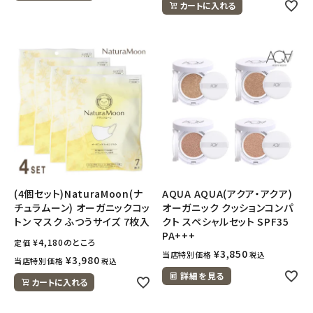
カートに入れる
(4個セット)NaturaMoon(ナ
AQUA AQUA(アクア・アクア)
チュラムーン) オーガニックコッ
オーガニック クッションコンパ
トン マスク ふつうサイズ 7枚入
クト スペシャルセット SPF35
PA+++
¥
4,180
のところ
定価
¥
3,850
当店特別価格
税込
¥
3,980
当店特別価格
税込
詳細を見る
カートに入れる