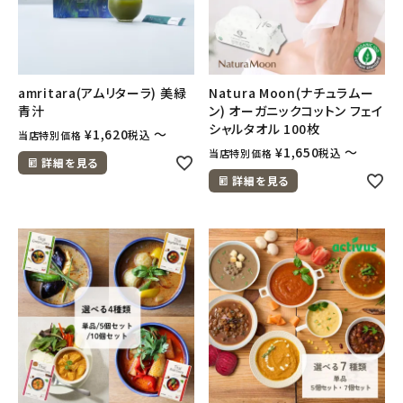
ナチュラムーン
エコリュクス
amritara(アムリターラ) 美緑
Natura Moon(ナチュラムー
エコメイト
青汁
ン) オーガニックコットン フェイ
シャルタオル 100枚
¥
1,620
〜
税込
当店特別価格
ナチュラプラス
¥
1,650
〜
税込
当店特別価格
詳細を見る
詳細を見る
アルマウィン
アルモニベルツ
コラム・スタッフのおすすめ
ご利用ガイド等
アカウント情報
ようこそ ゲスト 様