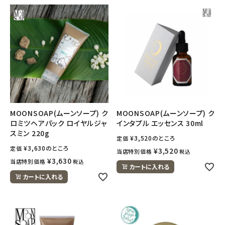
MOONSOAP(ムーンソープ) ク
MOONSOAP(ムーンソープ) ク
ロミツヘアパック ロイヤルジャ
インタプル エッセンス 30ml
スミン 220g
¥
3,520
のところ
定価
¥
3,630
のところ
定価
¥
3,520
当店特別価格
税込
¥
3,630
当店特別価格
税込
カートに入れる
カートに入れる