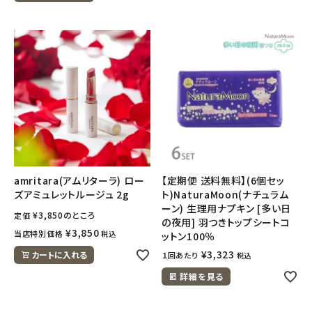
amritara(アムリターラ) ロー
【定期便 送料無料】(6個セッ
ズアミュレットルージュ 2g
ト)NaturaMoon(ナチュラム
ーン) 生理用ナプキン [多い日
¥
3,850
のところ
定価
の夜用] 羽つきトップシートコ
¥
3,850
当店特別価格
税込
ットン100％
¥
3,323
カートに入れる
１回あたり
税込
詳細を見る