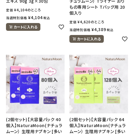
エキス 90g 3g×30包
チュラムーン） Tライナー おり
もの専用シート Tバッグ用 20
¥
4,104
のところ
定価
個入り
¥
4,104
当店特別価格
税込
¥
4,620
のところ
定価
カートに入れる
¥
4,389
当店特別価格
税込
カートに入れる
(2個セット)【大容量パック 40
(2個セット)【大容量パック 64
個入】NaturaMoon(ナチュラ
個入】NaturaMoon(ナチュラ
ムーン） 生理用ナプキン [多い
ムーン） 生理用ナプキン [多い