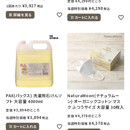
¥
4,298
のところ
定価
¥
3,927
１回あたり
税込
¥
4,298
当店特別価格
税込
詳細を見る
カートに入れる
PAX(パックス) 洗濯用石けんソ
NaturaMoon(ナチュラムー
フト 大容量 4000ml
ン) オーガニックコットン マス
ク ふつうサイズ 大容量 30枚入
¥
3,894
のところ
定価
¥
4,378
のところ
定価
¥
3,894
当店特別価格
税込
¥
4,378
当店特別価格
税込
カートに入れる