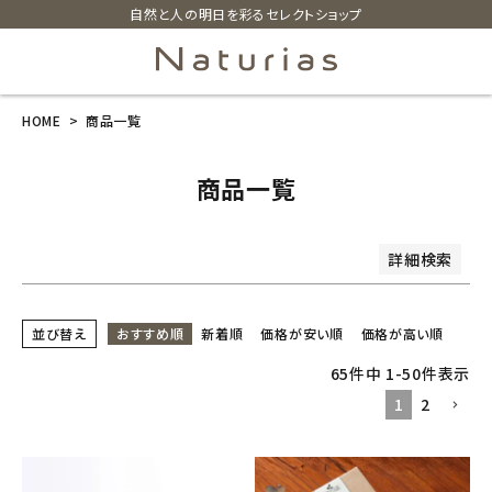
自然と人の明日を彩るセレクトショップ
商品番号/JANコード
並び順
HOME
商品一覧
search
新着順
価格が安い順
価格が高い順
レビュー順
商品一覧
ホーム
検索
詳細検索
新商品
カテゴリーから探す
並び替え
おすすめ順
新着順
価格が安い順
価格が高い順
65
件中
1
-
50
件表示
美容・コスメ・香水
1
2
衛生用品
日用品雑貨