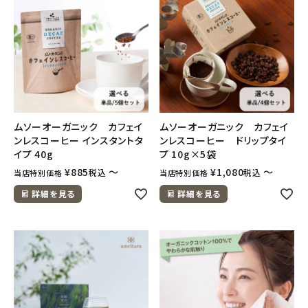
フェムケア
インナー・下着・ナイトウェア
キッズ・ベビー・マタニティ
ムソーオーガニック カフェイ
ムソーオーガニック カフェイ
キッチン用品
ンレスコーヒー インスタントタ
ンレスコーヒー ドリップタイ
イプ 40g
プ 10g×5袋
¥
885
〜
¥
1,080
〜
税込
税込
当店特別価格
当店特別価格
フード・ドリンク
詳細を見る
詳細を見る
ブランド
定期購入
オリジナルブランド