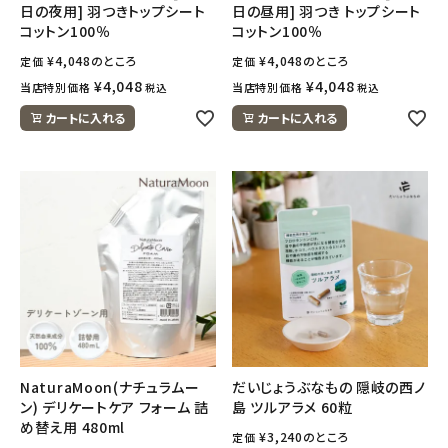
日の夜用] 羽つきトップシート
日の昼用] 羽つき トップシート
コットン100％
コットン100％
¥
4,048
のところ
¥
4,048
のところ
定価
定価
¥
4,048
¥
4,048
当店特別価格
当店特別価格
税込
税込
カートに入れる
カートに入れる
NaturaMoon(ナチュラムー
だいじょうぶなもの 隠岐の西ノ
ン) デリケートケア フォーム 詰
島 ツルアラメ 60粒
め替え用 480ml
¥
3,240
のところ
定価