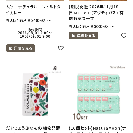
ムソーナチュラル レトルトタ
(期限間近 2026年11月18
イカレー
日)activus(アクティバス) 有
meeting_room
person
ログイン
会員登録
機野菜スープ
¥
540
〜
税込
当店特別価格
¥
600
〜
税込
当店特別価格
販売期間
2026/08/01 0:00
〜
詳細を見る
2026/09/01 9:00
詳細を見る
だいじょうぶなもの 植物発酵
(10個セット)NaturaMoon(ナ