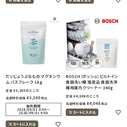
だいじょうぶなもの マグネシウ
BOSCH（ボッシュ）ビルトイン
ム バスフレーク 1kg
食器洗い機 推奨品 食器洗浄
機用庫内クリーナー 360g
¥
3,300
のところ
定価
¥
4,048
のところ
定価
¥
3,300
当店特別価格
税込
¥
4,048
当店特別価格
税込
販売期間
2026/08/01 0:00
〜
カートに入れる
2026/09/01 9:00
カートに入れる