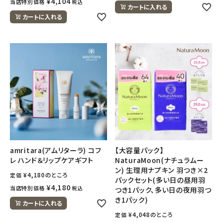
¥
4,104
当店特別価格
税込
カートに入れる
カートに入れる
amritara(アムリターラ) コフ
【大容量パック】
レ ハンド＆リップケアギフト
NaturaMoon(ナチュラムー
ン) 生理用ナプキン 羽つき×2
¥
4,180
のところ
定価
パックセット(多い日の昼用羽
¥
4,180
当店特別価格
税込
つき1パック、多い日の夜用羽つ
き1パック)
カートに入れる
¥
4,048
のところ
定価