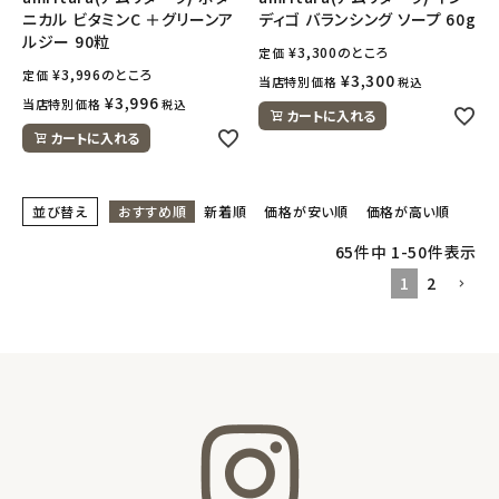
ニカル ビタミンC ＋グリーンア
ディゴ バランシング ソープ 60g
ルジー 90粒
¥
3,300
のところ
定価
¥
3,996
のところ
定価
¥
3,300
当店特別価格
税込
¥
3,996
当店特別価格
税込
カートに入れる
カートに入れる
並び替え
おすすめ順
新着順
価格が安い順
価格が高い順
65
件中
1
-
50
件表示
1
2