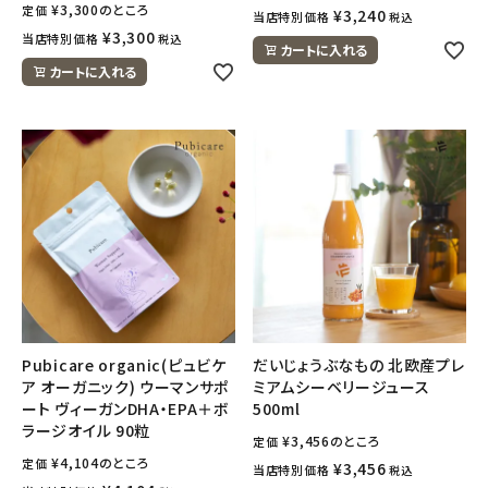
¥
3,300
のところ
定価
¥
3,240
当店特別価格
税込
¥
3,300
当店特別価格
税込
カートに入れる
カートに入れる
Pubicare organic(ピュビケ
だいじょうぶなもの 北欧産プレ
ア オーガニック) ウーマンサポ
ミアムシーベリージュース
ート ヴィーガンDHA・EPA＋ボ
500ml
ラージオイル 90粒
¥
3,456
のところ
定価
¥
4,104
のところ
定価
¥
3,456
当店特別価格
税込