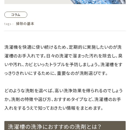
フェムケア
コラム
掃除の基本
tags :
インナー・下着・ナイトウェア
キッズ・ベビー・マタニティ
洗濯機を快適に使い続けるため、定期的に実施したいのが洗
濯槽のお手入れです。日々の洗濯で溜まった汚れを除去し、臭
キッチン用品
いや汚れ、カビといったトラブルを予防しましょう。洗濯槽をす
っきりきれいにするために、重要なのが洗剤選びです。
フード
ブランド
どのような洗剤を選べば、高い洗浄効果を得られるのでしょう
か。洗剤の特徴や選び方、おすすめタイプなど、洗濯槽のお手
オリジナルブランド
入れをするうえで知っておきたい情報をまとめます。
ナチュラムーン
洗濯槽の洗浄におすすめの洗剤とは？