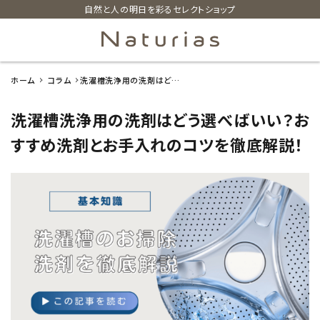
自然と人の明日を彩るセレクトショップ
ホーム
コラム
洗濯槽洗浄用の洗剤はどう
search
選べばいい？おすすめ洗剤と
お手入れのコツを徹底解説！
洗濯槽洗浄用の洗剤はどう選べばいい？お
ホーム
すすめ洗剤とお手入れのコツを徹底解説！
新着商品
カテゴリーから探す
美容・コスメ・香水
衛生用品
日用品雑貨