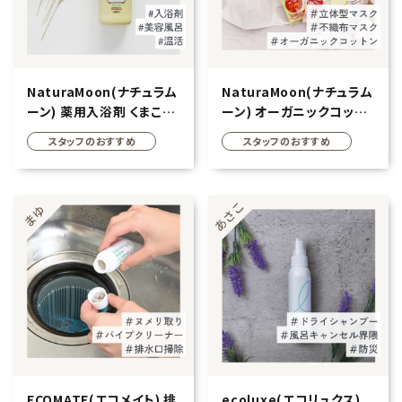
NaturaMoon(ナチュラム
NaturaMoon(ナチュラム
ーン) 薬用入浴剤 くまこの
ーン) オーガニックコット
つやぽかバスタイム
ン マスク ふつうサイズ
スタッフのおすすめ
スタッフのおすすめ
600ml 医薬部外品
ECOMATE(エコメイト) 排
ecoluxe(エコリュクス)