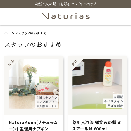
自然と人の明日を彩るセレクトショップ
ホーム
スタッフのおすすめ
search
スタッフのおすすめ
ホーム
新着商品
カテゴリーから探す
美容・コスメ・香水
衛生用品
NaturaMoon(ナチュラム
薬用入浴液 微笑みの郷 ミ
ーン) 生理用ナプキン
スアールＮ 600ml
日用品雑貨