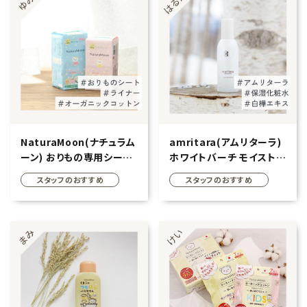
エコリュクス
エコメイト
ナチュラプラス
アルマウィン
NaturaMoon(ナチュラム
amritara(アムリターラ)
アルモニベルツ
ーン) おりもの専用シート
ホワイトバーチ モイストウ
オーガニックコットン
ォーター
スタッフのおすすめ
スタッフのおすすめ
コラム・特集
100％
ご利用ガイド等