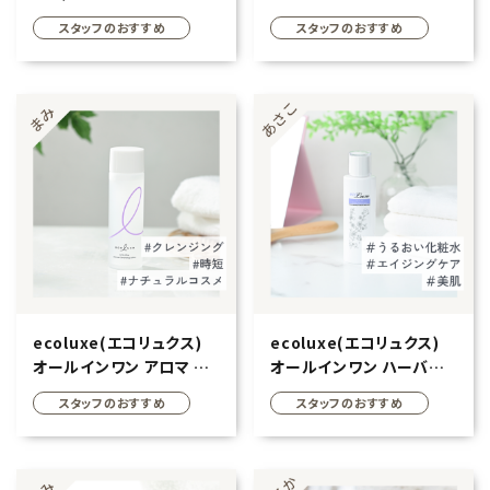
スタッフのおすすめ
スタッフのおすすめ
フェムケア
インナー・下着・ナイトウェア
キッズ・ベビー・マタニティ
キッチン用品
フード
ブランド
ecoluxe(エコリュクス)
ecoluxe(エコリュクス)
オールインワン アロマ ク
オールインワン ハーバル
オリジナルブランド
レンジングローション
モイストローション
スタッフのおすすめ
スタッフのおすすめ
100ml
120ml
ナチュラムーン