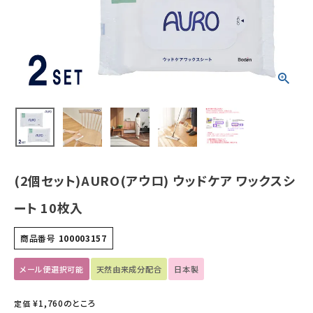
ホーム
新商品
カテゴリーから探す
美容・コスメ・香水
(2個セット)AURO(アウロ) ウッドケア ワックスシ
衛生用品
ート 10枚入
日用品雑貨
商品番号
100003157
フェムケア
メール便選択可能
天然由来成分配合
日本製
インナー・下着・ナイトウェア
¥
1,760
のところ
定価