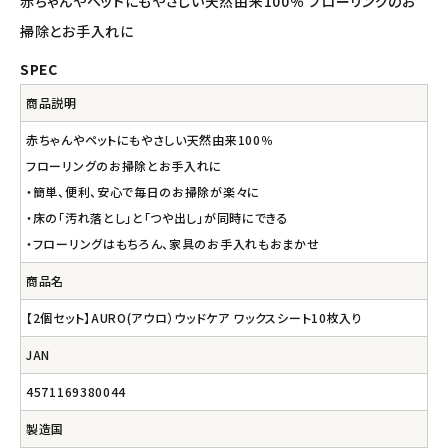
赤ちゃんやペットにもやさしい天然由来100％ フローリングのお
ナチュラプラス
掃除とお手入れに
SPEC
アルマウィン
商品説明
アルモニベルツ
赤ちゃんやペットにもやさしい天然由来100％
フローリングのお掃除とお手入れに
コラム・スタッフのおすすめ
・簡単、便利、安心で毎日のお掃除が楽々に
・床の「汚れ落とし」と「つや出し」が同時にできる
ご利用ガイド等
・フローリングはもちろん、家具のお手入れもおまかせ
アカウント情報
商品名
ようこそ ゲスト 様
【2個セット】AURO(アウロ）ウッドケア ワックスシート10枚入り
meeting_room
person
JAN
ログイン
会員登録
4571169380044
製造国