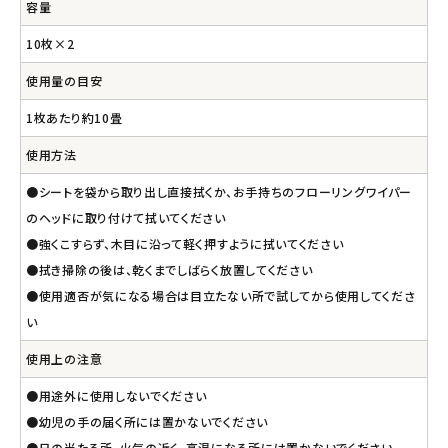
容量
10枚×2
使用量の目安
1枚あたり約10畳
使用方法
●シートを袋から取り出し直接拭くか、お手持ちのフローリングワイパー
のヘッドに取り付けて拭いてください
●強くこすらず、木目に沿って軽く押すように拭いてください
●拭き掃除の後は、乾くまでしばらく放置してください
●使用適否が気になる場合は目立たない所で試してから使用してくださ
い
使用上の注意
●用途外に使用しないでください
●幼児の手の届く所には置かないでください
●日の当たる所、火気の近く、高温になる所には置かないでください