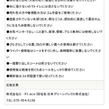
●水に溶けないのでトイレには流さないでください
●荒れ性の方や敏感肌の方はゴム手袋をご使用ください
●塗装されていない木部（白木、桐など）は、部分的に浸透して濃淡のム
ラになるため使用しないでください
●水性ペンキ・うるし・ニス塗り、皮革、壁紙、アルミ素材には使用しないで
ください
●ざらざらしている面、凹凸が激しい面への使用は避けてください
●ワイパー使用後はシートをすぐに外し、長時間床に放置しないでくださ
い
●一度取り出したシートは戻さないでください
●使用後は乾燥を防ぐためシールをしっかり閉めてください
●開封後は３ヶ月程度で使い切ってください
広告文責
株式会社Ｇ‐Ｐｌａｃｅ（旧社名 日本グリーンパックス株式会社）
TEL：075-954-5158