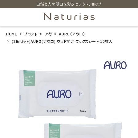
自然と人の明日を彩るセレクトショップ
HOME
ブランド
ア行
AURO（アウロ）
search
(2個セット)AURO(アウロ) ウッドケア ワックスシート 10枚入
(2個セット)AU
RO(アウロ) ウ
ッドケア ワック
スシート 10枚
入
¥
1,760
(税込)