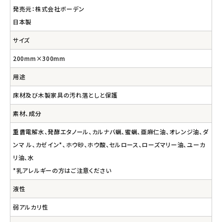
発売元：株式会社ボーデン
日本製
サイズ
200mm×300mm
用途
床材及び木製家具の汚れ落としと保護
素材、成分
重曹電解水、発酵エタノール、カルナバ蝋、蜜蝋、亜麻仁油、オレンジ油、ダ
ンマ ル、カゼイン*、ホウ砂、ホウ酸、セルロース、ローズマリー油、ユーカ
リ油、水
*乳アレルギーの方はご注意ください
液性
弱アルカリ性