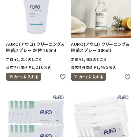
AURO(アウロ) クリーニング＆
AURO(アウロ) クリーニング＆
除菌スプレー 詰替 260ml
除菌スプレー 300ml
¥
1,210
のところ
¥
1,485
のところ
定価
定価
¥
1,210
¥
1,485
当店特別価格
当店特別価格
税込
税込
カートに入れる
カートに入れる