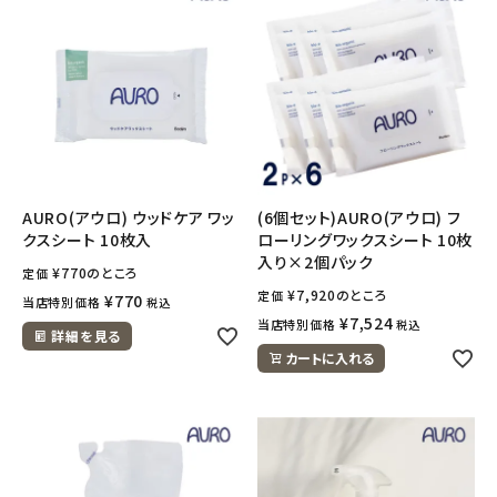
meeting_room
person
ログイン
会員登録
AURO(アウロ) ウッドケア ワッ
(6個セット)AURO(アウロ) フ
クスシート 10枚入
ローリングワックスシート 10枚
入り×2個パック
¥
770
のところ
定価
¥
7,920
のところ
定価
¥
770
当店特別価格
税込
¥
7,524
当店特別価格
税込
詳細を見る
カートに入れる