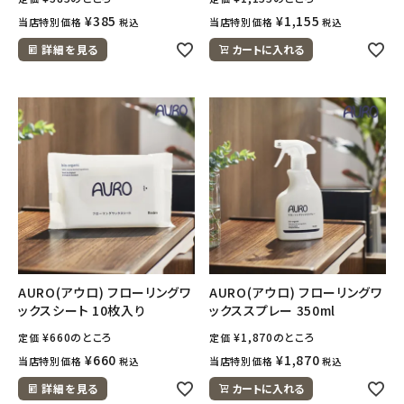
¥
385
¥
1,155
当店特別価格
当店特別価格
税込
税込
詳細を見る
カートに入れる
AURO(アウロ) フローリングワ
AURO(アウロ) フローリングワ
ックスシート 10枚入り
ックススプレー 350ml
¥
660
のところ
¥
1,870
のところ
定価
定価
¥
660
¥
1,870
当店特別価格
当店特別価格
税込
税込
詳細を見る
カートに入れる