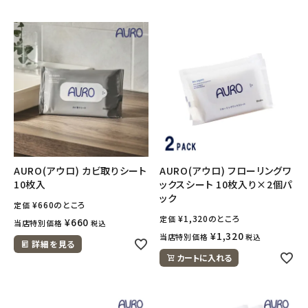
ナチュラムーン
エコリュクス
エコメイト
ナチュラプラス
アルマウィン
AURO(アウロ) カビ取りシート
AURO(アウロ) フローリングワ
アルモニベルツ
10枚入
ックスシート 10枚入り×2個パ
ック
¥
660
のところ
定価
コラム・スタッフのおすすめ
¥
1,320
のところ
定価
¥
660
当店特別価格
税込
¥
1,320
当店特別価格
税込
詳細を見る
ご利用ガイド等
カートに入れる
アカウント情報
ようこそ ゲスト 様