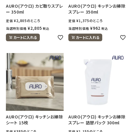
AURO(アウロ) カビ取りスプレ
AURO(アウロ) キッチンお掃除
ー 350ml
スプレー 350ml
¥
2,805
のところ
¥
1,375
のところ
定価
定価
¥
2,805
¥
962
当店特別価格
当店特別価格
税込
税込
カートに入れる
カートに入れる
AURO(アウロ) キッチンお掃除
AURO(アウロ) キッチンお掃除
シート 15枚
スプレー 詰替パック 300ml
¥
385
のところ
¥
1,155
のところ
定価
定価