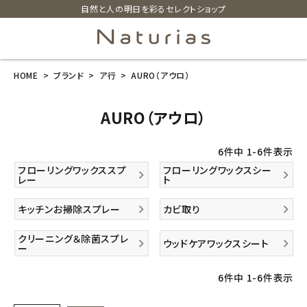
自然と人の明日を彩るセレクトショップ
HOME
ブランド
ア行
AURO（アウロ）
search
AURO（アウロ）
ホーム
6
件中
1
-
6
件表示
新商品
フローリングワックススプ
フローリングワックスシー
レー
ト
カテゴリーから探す
キッチンお掃除スプレー
カビ取り
美容・コスメ・香水
クリーニング＆除菌スプレ
ウッドケアワックスシート
ー
衛生用品
6
件中
1
-
6
件表示
日用品雑貨