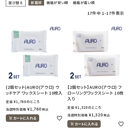
並び替え
新着順
価格が安い順
価格が高い順
17
件中
1
-
17
件表示
フェムケア
インナー・下着・ナイトウェア
キッズ・ベビー・マタニティ
キッチン用品
フード・ドリンク
(2個セット)AURO(アウロ) ウ
【2個セット】AURO(アウロ) フ
ブランド
ッドケア ワックスシート 10枚入
ローリングワックスシート 10枚
入り
¥
1,760
のところ
定価
定期購入
¥
1,320
のところ
定価
¥
1,760
当店特別価格
税込
¥
1,320
当店特別価格
税込
オリジナルブランド
カートに入れる
カートに入れる