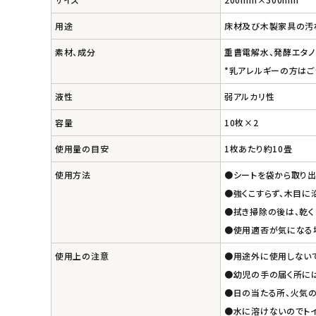
エコメイト
用途
床材及び木製家具の汚
素材、成分
重曹電解水、発酵エタノ
ナチュラプラス
*乳アレルギーの方はご
アルマウィン
液性
弱アルカリ性
容量
10枚×2
アルモニベルツ
使用量の目安
1枚あたり約10畳
コラム・スタッフのおすすめ
使用方法
●シートを袋から取り出
●強くこすらず、木目に
ご利用ガイド等
●拭き掃除の後は、乾く
●使用適否が気になる
アカウント情報
ようこそ ゲスト 様
使用上の注意
●用途外に使用しない
●幼児の手の届く所に
meeting_room
person
●日の当たる所、火気
ログイン
会員登録
●水に溶けないのでト