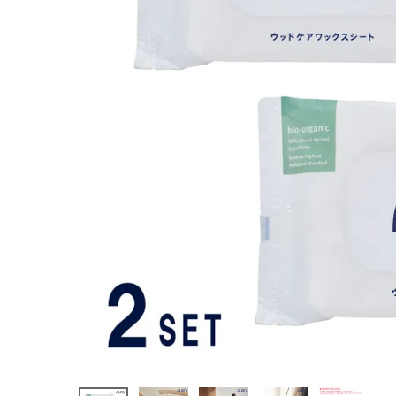
ート 10枚入
¥
1,760
(税込)
ホーム
新商品
カテゴリーから探す
美容・コスメ・香水
衛生用品
日用品雑貨
フェムケア