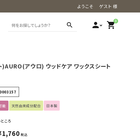
ようこそ ゲスト 様
0
person
shopping_cart
search
ト)AURO(アウロ) ウッドケア ワックスシート
0003157
可能
天然由来成分配合
日本製
のところ
¥
1,760
税込