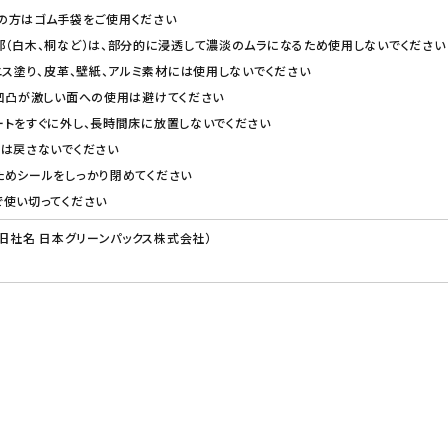
の方はゴム手袋をご使用ください
（白木、桐など）は、部分的に浸透して濃淡のムラになるため使用しないでください
ニス塗り、皮革、壁紙、アルミ素材には使用しないでください
凹凸が激しい面への使用は避けてください
トをすぐに外し、長時間床に放置しないでください
トは戻さないでください
ためシールをしっかり閉めてください
で使い切ってください
（旧社名 日本グリーンパックス株式会社）