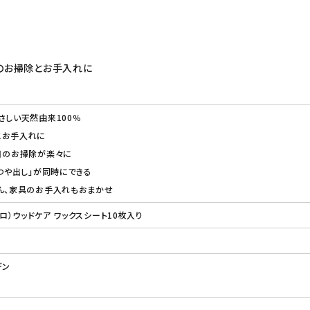
グのお掃除とお手入れに
さしい天然由来100％
とお手入れに
日のお掃除が楽々に
「つや出し」が同時にできる
ん、家具のお手入れもおまかせ
ウロ）ウッドケア ワックスシート10枚入り
デン