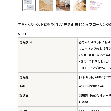
インナー・下着・ナイトウェア
キッズ・ベビー・マタニティ
赤ちゃんやペットにもやさしい天然由来100％ フローリン
キッチン用品
SPEC
商品説明
赤ちゃんやペットにもや
フード・ドリンク
フローリングのお掃除
・簡単、便利、安心で毎
ブランド
・床の「汚れ落とし」と
・フローリングはもちろ
定期購入
商品名
【2個セット】AURO(ア
オリジナルブランド
JAN
4571169380044
ナチュラムーン
製造国
発売元：株式会社ボー
日本製
エコリュクス
サイズ
200mm×300mm