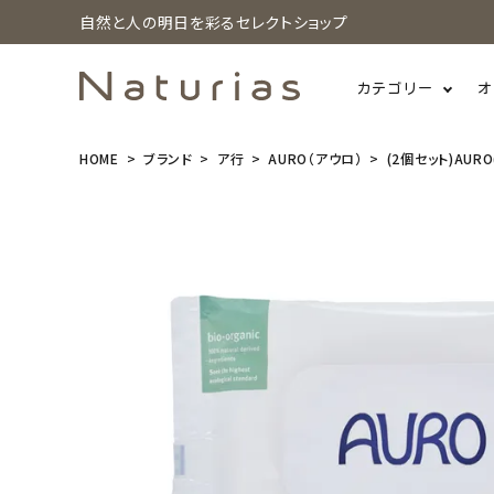
自然と人の明日を彩るセレクトショップ
カテゴリー
オ
HOME
ブランド
ア行
AURO（アウロ）
(2個セット)AUR
search
(2個セット)A
URO(アウ
ロ) ウッドケ
ア ワックスシ