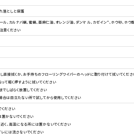
れ落としと保護
ール、カルナバ蝋、蜜蝋、亜麻仁油、オレンジ油、ダンマ ル、カゼイン*、ホウ砂、ホウ
注意ください
し直接拭くか、お手持ちのフローリングワイパーのヘッドに取り付けて拭いてくださ
沿って軽く押すように拭いてください
までしばらく放置してください
場合は目立たない所で試してから使用してください
でください
は置かないでください
の近く、高温になる所には置かないでください
イレには流さないでください