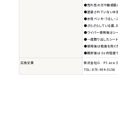
●荒れ性の方や敏感肌
●塗装されていない木部
●水性ペンキ・うるし・
●ざらざらしている面、
●ワイパー使用後はシー
●一度取り出したシー
●使用後は乾燥を防ぐ
●開封後は３ヶ月程度
広告文責
株式会社Ｇ‐Ｐｌａｃｅ
TEL：075-954-5158