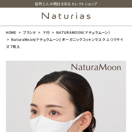
自然と人の明日を彩るセレクトショップ
HOME
ブランド
ナ行
NATURAMOON（ナチュラムーン）
search
NaturaMoon(ナチュラムーン) オーガニックコットンマスク ふつうサイ
ズ 7枚入
NaturaMoon
(ナチュラムー
ン) オーガニッ
クコットンマス
ク ふつうサイ
ズ 7枚入