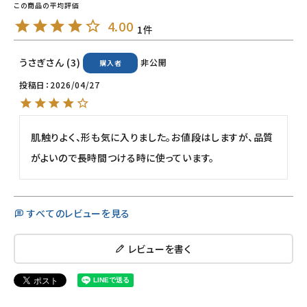
4.00
1
ナチュラプラス
うさぎ
3
非公開
購入者
アルマウィン
投稿日
2026/04/27
アルモニベルツ
肌触りよく、形も気に入りました。お値段はしますが、品質
コラム・スタッフのおすすめ
がよいので長時間つける時に使っています。
ご利用ガイド等
アカウント情報
すべてのレビューを見る
ようこそ ゲスト 様
レビューを書く
meeting_room
person
ログイン
会員登録