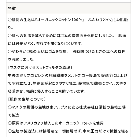
特徴
○肌側の生地は『オーガニックコットン100％』 ふんわりとやさしい肌触
り。
○肌への刺激を減らすために耳ゴムの接着面を外側にしました。 肌面
には段差がなく、擦れても痛くなりにくいです。
○やわらかく幅の太い耳ゴムを採用。 長時間つけたときの耳への負担
を考慮しました。
【マスクにおけるカットフィルタの原理】
中央のポリプロピレンの極細繊維をメルトブロー製法で高密度に仕上げ
て毛羽立たせ、静電気が起こりやすく加工。静電気で繊維にウイルス等を
吸着させ、内部に侵入することを防いでいます。
【肌側の生地について】
○マスクの肌側の生地は南アルプスにある株式会社日清紡の藤枝工場
で製造
○原綿はアメリカより輸入したオーガニックコットンを使用
○生地の製造法には接着剤を一切使用せず、水の圧力だけで繊維を織る