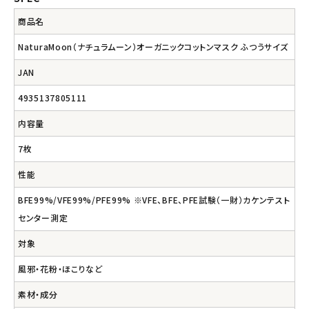
商品名
NaturaMoon（ナチュラムーン）オーガニックコットンマスク ふつうサイズ
JAN
4935137805111
内容量
7枚
性能
BFE99%/VFE99%/PFE99% ※VFE、BFE、PFE試験（一財）カケンテスト
センター測定
対象
風邪・花粉・ほこりなど
素材・成分