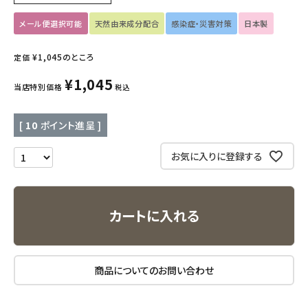
メール便選択可能
天然由来成分配合
感染症・災害対策
日本製
キッズ・ベビー・マタニティ
¥
1,045
のところ
定価
キッチン用品
¥
1,045
当店特別価格
税込
フード・ドリンク
[
10
ポイント進呈 ]
ブランド
お気に入りに登録する
定期購入
オリジナルブランド
カートに入れる
ナチュラムーン
商品についてのお問い合わせ
エコリュクス
エコメイト