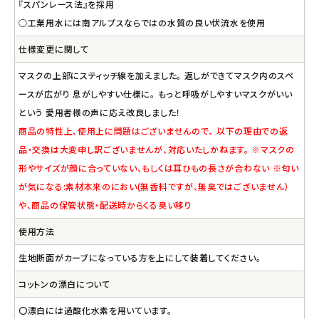
『スパンレース法』を採用
○工業用水には南アルプスならではの水質の良い伏流水を使用
仕様変更に関して
マスクの上部にスティッチ線を加えました。 返しができてマスク内のスペ
ースが広がり 息がしやすい仕様に。 もっと呼吸がしやすいマスクがいい
という 愛用者様の声に応え改良しました！
商品の特性上、使用上に問題はございませんので、 以下の理由での返
品・交換は大変申し訳ございませんが、対応いたしかねます。 ※マスクの
形やサイズが顔に合っていない、もしくは耳ひもの長さが合わない ※匂い
が気になる:素材本来のにおい(無香料ですが、無臭ではございません）
や、商品の保管状態・配送時からくる臭い移り
使用方法
生地断面がカーブになっている方を上にして装着してください。
コットンの漂白について
〇漂白には過酸化水素を用いています。