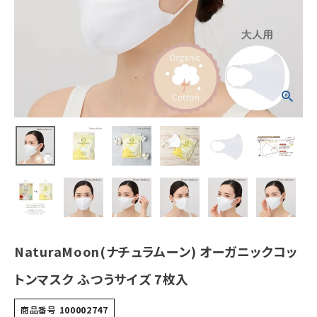
¥
1,045
(税込)
ホーム
新商品
カテゴリーから探す
美容・コスメ・香水
衛生用品
日用品雑貨
NaturaMoon(ナチュラムーン) オーガニックコッ
フェムケア
トンマスク ふつうサイズ 7枚入
インナー・下着・ナイトウェア
商品番号
100002747