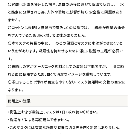
〇過酸化水素を使用した場合、漂白の過程において高温で反応し、 水
と酸素に分解される為、人体や環境に影響が無く、安全性に問題はあり
ません。
〇コットンは未晒し（無漂白で茶色い）の状態では、 繊維が微量の油分
を含んでいるため、吸水性、吸湿性がありません。
〇本マスクの特長の中に、 のどの保湿とマスクに水滴がつきにくいと
いう点があります。 吸湿性を持たせるために漂白、脱脂の工程が必要で
す。
〇未晒しの方がオーガニック素材としての演出は可能ですが、 肌に触
れる面に使用するため、白くて清潔なイメージを重視しています。
〇漂白することで汚れが目立ちやすくなり、マスク使用時の交換の目安に
なります。
使用上の注意
・衛生上および機能上、マスクは1日1枚お使いください。
・洗濯などによる再使用はできません。
・このマスクには有害な粉塵や有毒なガス等を防ぐ効果はありません。