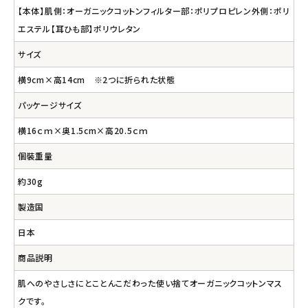
【本体】肌側：オーガニックコットンフィルター部：ポリプロピレン外側：ポリ
エステル【耳ひも部】ポリウレタン
サイズ
横9cm×高14cm ※2つに折られた状態
パッケージサイズ
横16ｃｍ×奥1.5cm×高20.5ｃｍ
個裝重量
約30g
製造国
日本
商品説明
肌へのやさしさにとことんこだわった使い捨てオーガニックコットンマス
クです。