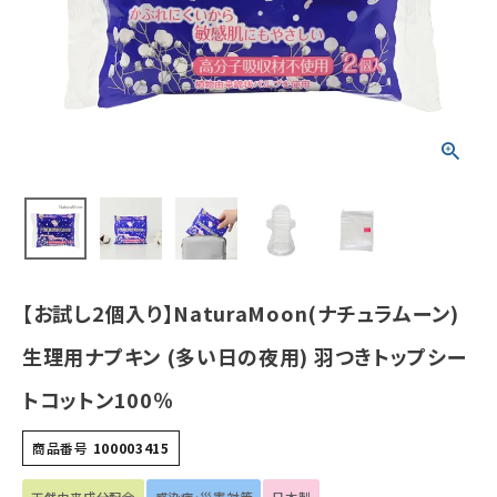
トップシートコ
ットン100％
¥
198
(税込)
ホーム
新商品
カテゴリーから探す
美容・コスメ・香水
【お試し2個入り】NaturaMoon(ナチュラムーン)
生理用ナプキン (多い日の夜用) 羽つきトップシー
衛生用品
トコットン100％
日用品雑貨
商品番号
100003415
フェムケア