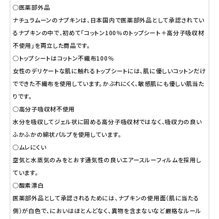
○医薬部外品
ナチュラムーンのナプキンは、日本国内で医薬部外品として承認されてい
るナプキンの中で、初めて「コットン100％のトップシート＋高分子吸収材
不使用」を両立した商品です。
○トップシートはコットン不織布100％
女性のデリケートな肌に触れるトップシートには、肌に優しいコットンだけ
でできた不織布を使用しています。かぶれにくく、敏感肌にも優しい肌当た
りです。
○高分子吸収材不使用
水分を吸収してジェル状に固める高分子吸収材ではなく、吸収力の良い
ふかふかの綿状パルプを使用しています。
○ムレにくい
空気と水蒸気のみをとおす通気性の良いエアースルーフィルムを採用し
ています。
○酸素漂白
医薬部外品として承認されるためには、ナプキンの使用面（肌に当たる
側）が白色で、においはほとんどなく、異物を含まないなど厳格なルール