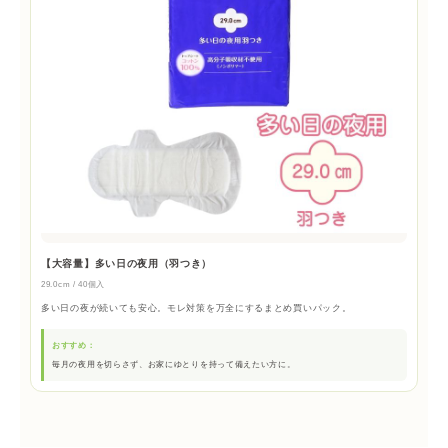
【大容量】多い日の夜用（羽つき）
29.0cm / 40個入
多い日の夜が続いても安心。モレ対策を万全にするまとめ買いパック。
おすすめ：
毎月の夜用を切らさず、お家にゆとりを持って備えたい方に。