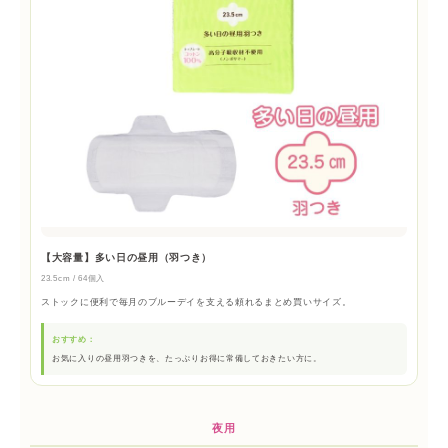
【大容量】多い日の昼用（羽つき）
23.5cm / 64個入
ストックに便利で毎月のブルーデイを支える頼れるまとめ買いサイズ。
おすすめ：
お気に入りの昼用羽つきを、たっぷりお得に常備しておきたい方に。
夜用