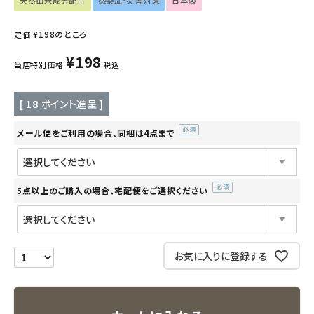
天然由来成分配合
感染症・災害対策
日本製
インナー・下着・ナイトウェア
¥
198
のところ
定価
¥
198
キッズ・ベビー・マタニティ
当店特別価格
税込
キッチン用品
[
18
ポイント進呈 ]
フード・ドリンク
メール便をご利用の場合、同梱は4点まで
(必
須)
ブランド
5点以上のご購入の場合、宅配便をご選択ください
(必
定期購入
須)
オリジナルブランド
お気に入りに登録する
ナチュラムーン
エコリュクス