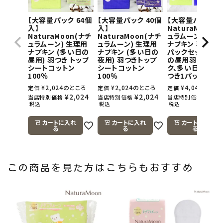
【大容量パック 64個
【大容量パック 40個
【大容量パック】
入】
入】
NaturaMoon(
NaturaMoon(ナチ
NaturaMoon(ナチ
ュラムーン) 生理
ュラムーン) 生理用
ュラムーン) 生理用
ナプキン 羽つき×
ナプキン (多い日の
ナプキン (多い日の
パックセット(多
昼用) 羽つき トップ
夜用) 羽つきトップ
の昼用羽つき1パ
シートコットン
シートコットン
ク、多い日の夜用
100％
100％
つき1パック)
¥
2,024
のところ
¥
2,024
のところ
¥
4,048
のとこ
定価
定価
定価
¥
2,024
¥
2,024
¥
4,0
当店特別価格
当店特別価格
当店特別価格
税込
税込
税込
カートに入れ
カートに入れ
カートに入れ
る
る
る
この商品を見た方はこちらもおすすめ