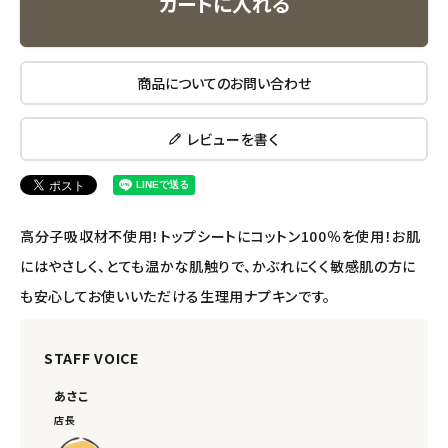
カートに入れる
エコメイト
商品についてのお問い合わせ
ナチュラプラス
レビューを書く
アルマウィン
アルモニベルツ
高分子吸収材不使用！トップシートにコットン100％を使用！お肌
コラム・スタッフのおすすめ
にはやさしく、とても温かな肌触りで、かぶれにくく敏感肌の方に
も安心してお使いいただける生理用ナプキンです。
ご利用ガイド等
アカウント情報
STAFF VOICE
ようこそ ゲスト 様
あさこ
店長
meeting_room
person
ログイン
会員登録