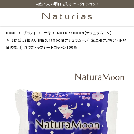
自然と人の明日を彩るセレクトショップ
HOME
ブランド
ナ行
NATURAMOON（ナチュラムーン）
search
【お試し2個入り】NaturaMoon(ナチュラムーン) 生理用ナプキン (多い
日の夜用) 羽つきトップシートコットン100％
【お試し2個入
り】NaturaMo
on(ナチュラム
ーン) 生理用ナ
プキン (多い日
の夜用) 羽つき