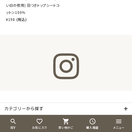
い日の夜用) 羽つきトップシートコ
ットン100％
¥
198
(税込)
カテゴリーから探す
search
favorite_border
shopping_cart
schedule
menu
ホーム
探す
お気に入り
買い物かご
購入履歴
メニュー