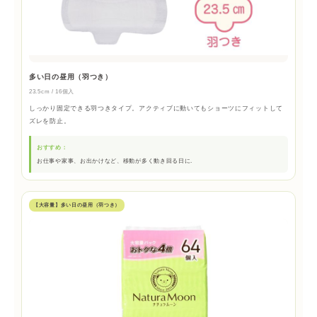
多い日の昼用（羽つき）
23.5cm / 16個入
しっかり固定できる羽つきタイプ。アクティブに動いてもショーツにフィットして
ズレを防止。
おすすめ：
お仕事や家事、お出かけなど、移動が多く動き回る日に.
【大容量】多い日の昼用（羽つき）