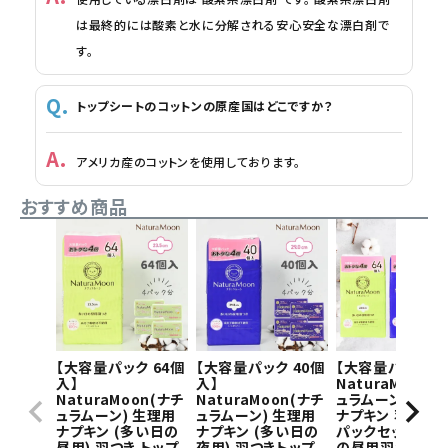
は最終的には酸素と水に分解される安心安全な漂白剤で
す。
トップシートのコットンの原産国はどこですか？
アメリカ産のコットンを使用しております。
おすすめ商品
【大容量パック 64個
【大容量パック 40個
【大容量パック】
入】
入】
NaturaMoon(
NaturaMoon(ナチ
NaturaMoon(ナチ
ュラムーン) 生理
ュラムーン) 生理用
ュラムーン) 生理用
ナプキン 羽つき×
ナプキン (多い日の
ナプキン (多い日の
パックセット(多
昼用) 羽つき トップ
夜用) 羽つきトップ
の昼用羽つき1パ