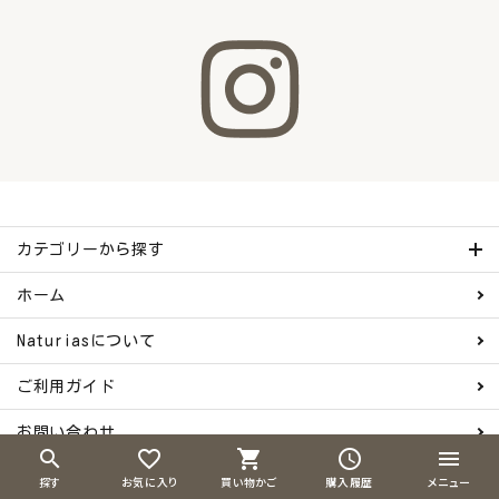
カテゴリーから探す
ホーム
Naturiasについて
ご利用ガイド
お問い合わせ
search
favorite_border
shopping_cart
schedule
menu
会員登録
探す
お気に入り
買い物かご
購入履歴
メニュー