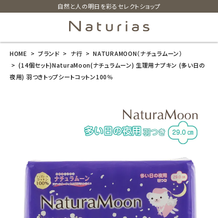
自然と人の明日を彩るセレクトショップ
HOME
ブランド
ナ行
NATURAMOON（ナチュラムーン）
search
(14個セット)NaturaMoon(ナチュラムーン) 生理用ナプキン (多い日の
夜用) 羽つきトップシートコットン100％
(14個セット)N
aturaMoon
(ナチュラムー
ン) 生理用ナプ
キン (多い日の
夜用) 羽つきト