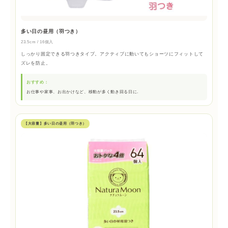
多い日の昼用（羽つき）
23.5cm / 16個入
しっかり固定できる羽つきタイプ。アクティブに動いてもショーツにフィットして
ズレを防止。
おすすめ：
お仕事や家事、お出かけなど、移動が多く動き回る日に.
【大容量】多い日の昼用（羽つき）