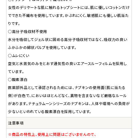
女性のデリケートな肌に触れるトップシートには、肌に優しいコットンだけ
でできた不織布を使用しています。かぶれにくく、敏感肌にも優しい肌当た
りです。
○高分子吸収材不使用
水分を吸収してジェル状に固める高分子吸収材ではなく、吸収力の良い
ふかふかの綿状パルプを使用しています。
○ムレにくい
空気と水蒸気のみをとおす通気性の良いエアースルーフィルムを採用し
ています。
○酸素漂白
医薬部外品として承認されるためには、ナプキンの使用面（肌に当たる
側）が白色で、においはほとんどなく、異物を含まないなど厳格なルール
があります。ナチュラムーンシリーズのナプキンは、人体や環境への負荷が
少ないといわれている酸素漂白を採用しています。
注意事項
※商品の特性上、使用上に問題はございませんので、