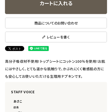
カートに入れる
エコメイト
商品についてのお問い合わせ
ナチュラプラス
アルマウィン
レビューを書く
アルモニベルツ
高分子吸収材不使用！トップシートにコットン100％を使用！お肌
コラム・スタッフのおすすめ
にはやさしく、とても温かな肌触りで、かぶれにくく敏感肌の方に
ご利用ガイド等
も安心してお使いいただける生理用ナプキンです。
アカウント情報
STAFF VOICE
ようこそ ゲスト 様
あさこ
meeting_room
person
ログイン
会員登録
店長