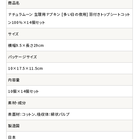
商品名
ナチュラムーン 生理用ナプキン [多い日の夜用] 羽付きトップシートコット
ン100％×14個セット
サイズ
横幅9.5×長さ29cm
パッケージサイズ
10×17.5×11.5cm
内容量
10個×14個セット
素材・成分
表面材：コットン、吸収体：綿状パルプ
製造国
日本