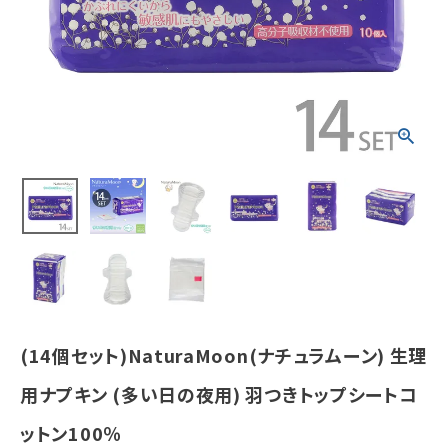
ップシートコッ
トン100％
¥
7,753
(税込)
ホーム
新商品
カテゴリーから探す
美容・コスメ・香水
衛生用品
(14個セット)NaturaMoon(ナチュラムーン) 生理
日用品雑貨
用ナプキン (多い日の夜用) 羽つきトップシートコ
ットン100％
フェムケア