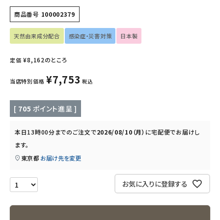
商品番号
100002379
インナー・下着・ナイトウェア
天然由来成分配合
感染症・災害対策
日本製
キッズ・ベビー・マタニティ
¥
8,162
のところ
定価
キッチン用品
¥
7,753
当店特別価格
税込
フード・ドリンク
[
705
ポイント進呈 ]
ブランド
本日
13時00分
までのご注文で
2026/08/10（月）
に
宅配便
でお届けし
定期購入
ます。
東京都
お届け先を変更
オリジナルブランド
お気に入りに登録する
ナチュラムーン
エコリュクス