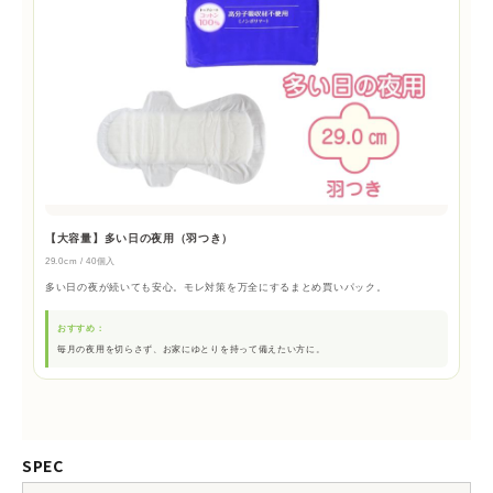
【大容量】多い日の夜用（羽つき）
29.0cm / 40個入
多い日の夜が続いても安心。モレ対策を万全にするまとめ買いパック。
おすすめ：
毎月の夜用を切らさず、お家にゆとりを持って備えたい方に。
SPEC