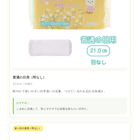
普通の日用（羽なし）
21.0cm / 24個入
軽やかで使いやすい日常使いの定番。つけているのを忘れる快適さ。
おすすめ：
こまめに交換して、常にサラサラな状態を保ちたい日中に。
多い日の昼用（羽なし）