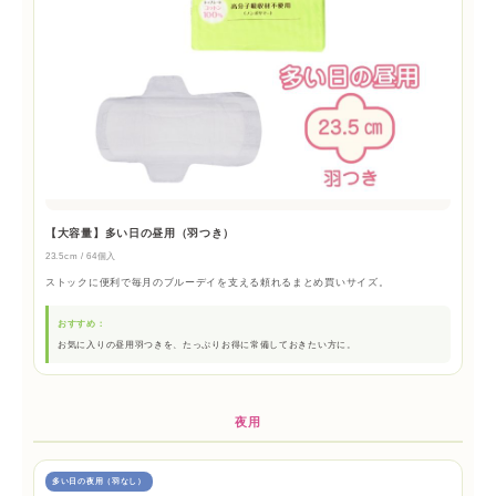
【大容量】多い日の昼用（羽つき）
23.5cm / 64個入
ストックに便利で毎月のブルーデイを支える頼れるまとめ買いサイズ。
おすすめ：
お気に入りの昼用羽つきを、たっぷりお得に常備しておきたい方に。
夜用
多い日の夜用（羽なし）