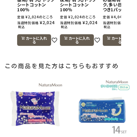
シートコットン
シートコットン
ク、多い日の夜用
100％
100％
つき1パック)
¥
2,024
のところ
¥
2,024
のところ
¥
4,048
のとこ
定価
定価
定価
¥
2,024
¥
2,024
¥
4,0
当店特別価格
当店特別価格
当店特別価格
税込
税込
税込
カートに入れ
カートに入れ
カートに入れ
る
る
る
この商品を見た方はこちらもおすすめ