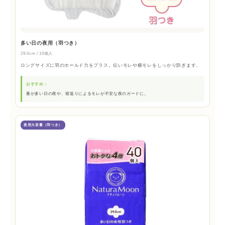
多い日の夜用（羽つき）
29.0cm / 10個入
ロングサイズに羽のホールド力をプラス。伝いモレや横モレをしっかり防ぎます。
おすすめ：
量が多い日の夜や、寝返りによるモレが不安な夜のガードに。
夜用大容量（羽つき）