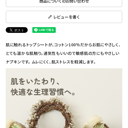
商品についてのお問い合わせ
ナチュラムーン
レビューを書く
エコリュクス
エコメイト
肌に触れるトップシートが、コットン100％だからお肌にやさしく、
ナチュラプラス
とても温かな肌触り。通気性もいいので敏感肌の方にもやさしい
ナプキンです。 ムレにくく、肌ストレスを軽減します。
アルマウィン
アルモニベルツ
コラム・スタッフのおすすめ
ご利用ガイド等
アカウント情報
ようこそ ゲスト 様