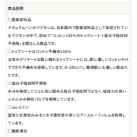
商品説明
○医薬部外品
ナチュラムーンのナプキンは、日本国内で医薬部外品として承認されてい
るナプキンの中で、初めて「コットン100％のトップシート＋高分子吸収材
不使用」を両立した商品です。
○トップシートはコットン不織布100％
女性のデリケートな肌に触れるトップシートには、肌に優しいコットンだけ
でできた不織布を使用しています。かぶれにくく、敏感肌にも優しい肌当た
りです。
○高分子吸収材不使用
水分を吸収してジェル状に固める高分子吸収材ではなく、吸収力の良い
ふかふかの綿状パルプを使用しています。
○ムレにくい
空気と水蒸気のみをとおす通気性の良いエアースルーフィルムを採用し
ています。
○酸素漂白