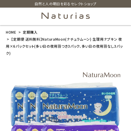
自然と人の明日を彩るセレクトショップ
HOME
定期購入
search
【定期便 送料無料】NaturaMoon(ナチュラムーン) 生理用ナプキン 夜
用×6パックセット(多い日の夜用羽つき3パック、多い日の夜用羽なし3パッ
ク)
【定期便 送料
無料】NaturaM
oon(ナチュラ
ムーン) 生理用
ナプキン 夜用
×6パックセッ