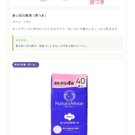
多い日の夜用（羽つき）
29.0cm / 10個入
ロングサイズに羽のホールド力をプラス。伝いモレや横モレをしっかり防ぎます。
おすすめ：
量が多い日の夜や、寝返りによるモレが不安な夜のガードに。
夜用大容量（羽つき）