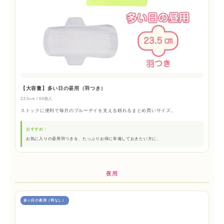
【大容量】多い日の昼用（羽つき）
23.5cm / 64個入
ストックに便利で毎月のブルーデイを支える頼れるまとめ買いサイズ。
おすすめ：
お気に入りの昼用羽つきを、たっぷりお得に常備しておきたい方に。
夜用
多い日の夜用（羽なし）