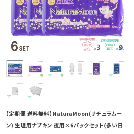
ト(多い日の夜
用羽つき3パッ
ク、多い日の夜
用羽なし3パッ
ク)
¥
3,323
(税込)
ホーム
新商品
カテゴリーから探す
美容・コスメ・香水
【定期便 送料無料】NaturaMoon(ナチュラムー
衛生用品
ン) 生理用ナプキン 夜用×6パックセット(多い日