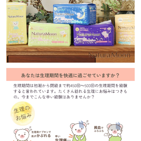
meeting_room
person
ログイン
会員登録