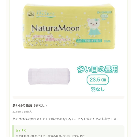
多い日の昼用（羽なし）
23.5cm / 18個入
足の付け根の擦れやチクチク感が気にならない、羽なし派のための安心サイズ。
おすすめ：
羽の違和感が苦手だけど、普通の昼用だと少し不安な時に。