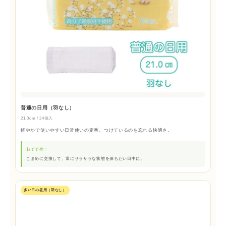
普通の日用（羽なし）
21.0cm / 24個入
軽やかで使いやすい日常使いの定番。つけているのを忘れる快適さ。
おすすめ：
こまめに交換して、常にサラサラな状態を保ちたい日中に。
多い日の昼用（羽なし）