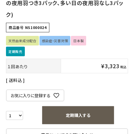
日用品雑貨
の夜用羽つき3パック、多い日の夜用羽なし3パッ
ク)
フェムケア
商品番号
NS1000024
インナー・下着・ナイトウェア
天然由来成分配合
感染症・災害対策
日本製
キッズ・ベビー・マタニティ
定期販売
キッチン用品
¥
3,323
１回あたり
税込
フード・ドリンク
送料込
ブランド
お気に入りに登録する
定期購入
定期購入する
オリジナルブランド