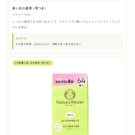
多い日の昼用（羽つき）
23.5cm / 16個入
しっかり固定できる羽つきタイプ。アクティブに動いてもショーツにフィットして
ズレを防止。
おすすめ：
お仕事や家事、お出かけなど、移動が多く動き回る日に.
【大容量】多い日の昼用（羽つき）