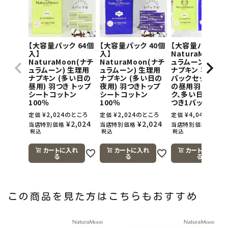
【大容量パック 64個
【大容量パック 40個
【大容量パック】
入】
入】
NaturaMoon(
NaturaMoon(ナチ
NaturaMoon(ナチ
ュラムーン) 生理
ュラムーン) 生理用
ュラムーン) 生理用
ナプキン 羽つき×
ナプキン (多い日の
ナプキン (多い日の
パックセット(多
昼用) 羽つき トップ
夜用) 羽つきトップ
の昼用羽つき1パ
シートコットン
シートコットン
ク、多い日の夜用
100％
100％
つき1パック)
¥
2,024
のところ
¥
2,024
のところ
¥
4,048
のとこ
定価
定価
定価
¥
2,024
¥
2,024
¥
4,0
当店特別価格
当店特別価格
当店特別価格
税込
税込
税込
カートに入れ
カートに入れ
カートに入れ
る
る
る
この商品を見た方はこちらもおすすめ