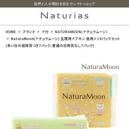
自然と人の明日を彩るセレクトショップ
HOME
ブランド
ナ行
NATURAMOON（ナチュラムーン）
search
NaturaMoon(ナチュラムーン) 生理用ナプキン 昼用×14パックセット
(多い日の昼用羽つき7パック、普通の日用羽なし7パック)
NaturaMoon
(ナチュラムー
ン) 生理用ナプ
キン 昼用×14
パックセット(多
い日の昼用羽