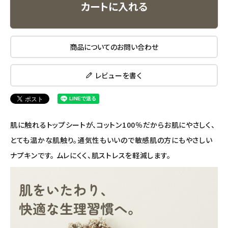
カートに入れる
エコリュクス
エコメイト
商品についてのお問い合わせ
ナチュラプラス
レビューを書く
アルマウィン
アルモニベルツ
肌に触れるトップシートが、コットン100％だからお肌にやさしく、
コラム・スタッフのおすすめ
とても温かな肌触り。通気性もいいので敏感肌の方にもやさしい
ナプキンです。 ムレにくく、肌ストレスを軽減します。
ご利用ガイド等
アカウント情報
ようこそ ゲスト 様