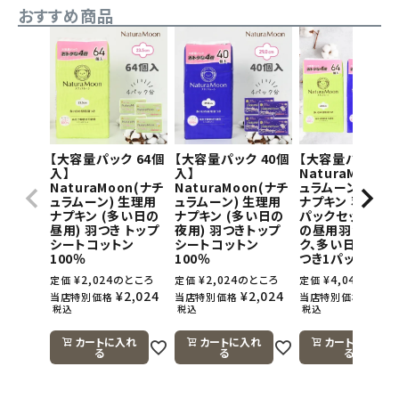
おすすめ商品
【大容量パック 64個
【大容量パック 40個
【大容量パック】
入】
入】
NaturaMoon(
NaturaMoon(ナチ
NaturaMoon(ナチ
ュラムーン) 生理
ュラムーン) 生理用
ュラムーン) 生理用
ナプキン 羽つき×
ナプキン (多い日の
ナプキン (多い日の
パックセット(多
昼用) 羽つき トップ
夜用) 羽つきトップ
の昼用羽つき1パ
シートコットン
シートコットン
ク、多い日の夜用
100％
100％
つき1パック)
¥
2,024
のところ
¥
2,024
のところ
¥
4,048
のとこ
定価
定価
定価
¥
2,024
¥
2,024
¥
4,0
当店特別価格
当店特別価格
当店特別価格
税込
税込
税込
カートに入れ
カートに入れ
カートに入れ
る
る
る