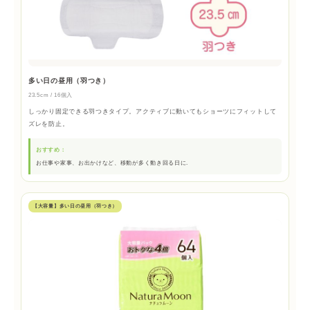
多い日の昼用（羽つき）
23.5cm / 16個入
しっかり固定できる羽つきタイプ。アクティブに動いてもショーツにフィットして
ズレを防止。
おすすめ：
お仕事や家事、お出かけなど、移動が多く動き回る日に.
【大容量】多い日の昼用（羽つき）