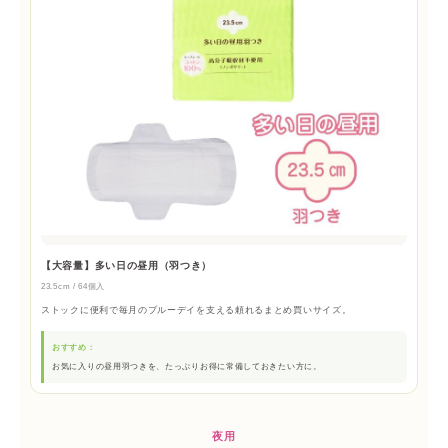
【大容量】多い日の昼用（羽つき）
23.5cm / 64個入
ストックに便利で毎月のブルーデイを支える頼れるまとめ買いサイズ。
おすすめ：
お気に入りの昼用羽つきを、たっぷりお得に常備しておきたい方に。
夜用