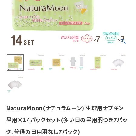
つき7パック、普
通の日用羽な
し7パック)
¥
7,753
(税込)
ホーム
新商品
カテゴリーから探す
美容・コスメ・香水
NaturaMoon(ナチュラムーン) 生理用ナプキン
衛生用品
昼用×14パックセット(多い日の昼用羽つき7パッ
日用品雑貨
ク、普通の日用羽なし7パック)