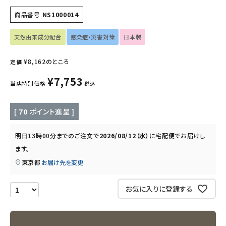
フェムケア
商品番号
NS1000014
インナー・下着・ナイトウェア
天然由来成分配合
感染症・災害対策
日本製
キッズ・ベビー・マタニティ
¥
8,162
のところ
定価
¥
7,753
キッチン用品
当店特別価格
税込
フード・ドリンク
[
70
ポイント進呈 ]
ブランド
明日
13時00分
までのご注文で
2026/08/12（水）
に
宅配便
でお届けし
ます。
定期購入
東京都
お届け先を変更
オリジナルブランド
お気に入りに登録する
ナチュラムーン