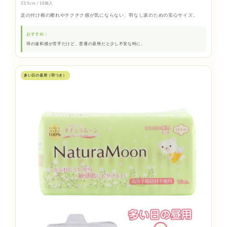
23.5cm / 18個入
足の付け根の擦れやチクチク感が気にならない、羽なし派のための安心サイズ。
おすすめ：
羽の違和感が苦手だけど、普通の昼用だと少し不安な時に。
多い日の昼用（羽つき）