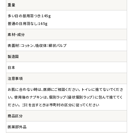
重量
多い日の昼用羽つき:145g
普通の日用羽なし:165g
素材・成分
表面材：コットン、吸収体：綿状パルプ
製造国
日本
注意事項
お肌に合わない時は、医師にご相談ください。 トイレに捨てないでくださ
い。 使用後のナプキンは、個別ラップ（袋状個別ラップ）に包んで捨ててく
ださい。 ゴミを出すときは市町村の区分に従ってください
商品区分
医薬部外品