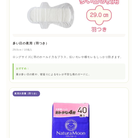
多い日の夜用（羽つき）
29.0cm / 10個入
ロングサイズに羽のホールド力をプラス。伝いモレや横モレをしっかり防ぎます。
おすすめ：
量が多い日の夜や、寝返りによるモレが不安な夜のガードに。
夜用大容量（羽つき）