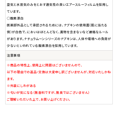
空気と水蒸気のみをとおす通気性の良いエアースルーフィルムを採用し
ています。
○酸素漂白
医薬部外品として承認されるためには、ナプキンの使用面（肌に当たる
側）が白色で、においはほとんどなく、異物を含まないなど厳格なルール
があります。ナチュラムーンシリーズのナプキンは、人体や環境への負荷が
少ないといわれている酸素漂白を採用しています。
注意事項
※商品の特性上、使用上に問題はございませんので、
以下の理由での返品・交換は大変申し訳ございませんが、対応いたしかね
ます。
※外装にしわがある
※匂いが気になる（無香料ですが、無臭ではございません）
ご理解いただいた上で、お買い上げください。