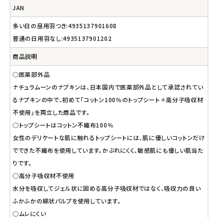
JAN
多い日の昼用羽つき:4935137901608
普通の日用羽なし:4935137901202
商品説明
○医薬部外品
ナチュラムーンのナプキンは、日本国内で医薬部外品として承認されてい
るナプキンの中で、初めて「コットン100％のトップシート＋高分子吸収材
不使用」を両立した商品です。
○トップシートはコットン不織布100％
女性のデリケートな肌に触れるトップシートには、肌に優しいコットンだけ
でできた不織布を使用しています。かぶれにくく、敏感肌にも優しい肌当た
りです。
○高分子吸収材不使用
水分を吸収してジェル状に固める高分子吸収材ではなく、吸収力の良い
ふかふかの綿状パルプを使用しています。
○ムレにくい