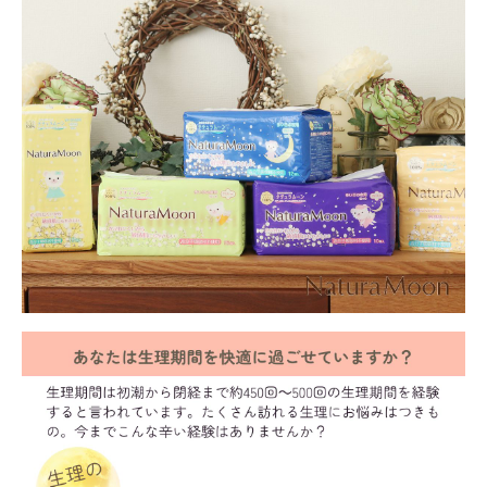
meeting_room
person
ログイン
会員登録