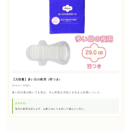
【大容量】多い日の夜用（羽つき）
29.0cm / 40個入
多い日の夜が続いても安心。モレ対策を万全にするまとめ買いパック。
おすすめ：
毎月の夜用を切らさず、お家にゆとりを持って備えたい方に。