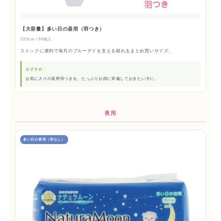
【大容量】多い日の昼用（羽つき）
23.5cm / 64個入
ストックに便利で毎月のブルーデイを支える頼れるまとめ買いサイズ。
おすすめ：
お気に入りの昼用羽つきを、たっぷりお得に常備しておきたい方に。
夜用
多い日の夜用（羽なし）