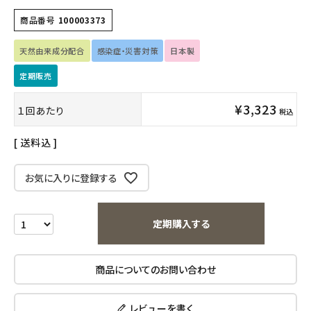
フェムケア
商品番号
100003373
インナー・下着・ナイトウェア
天然由来成分配合
感染症・災害対策
日本製
キッズ・ベビー・マタニティ
定期販売
¥
3,323
１回あたり
キッチン用品
税込
送料込
フード・ドリンク
お気に入りに登録する
ブランド
定期購入
定期購入する
オリジナルブランド
商品についてのお問い合わせ
ナチュラムーン
レビューを書く