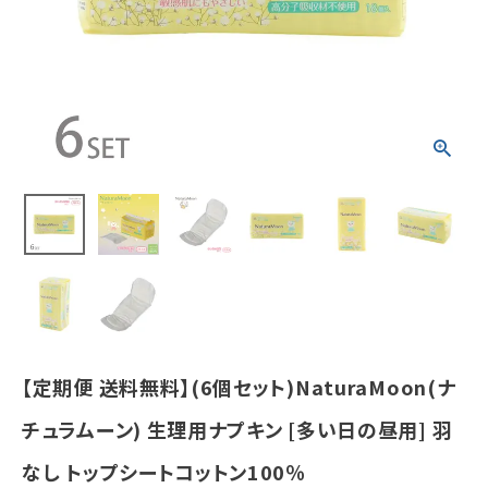
昼用] 羽なし ト
ップシートコッ
トン100％
¥
3,323
(税込)
ホーム
新商品
カテゴリーから探す
美容・コスメ・香水
【定期便 送料無料】(6個セット)NaturaMoon(ナ
衛生用品
チュラムーン) 生理用ナプキン [多い日の昼用] 羽
日用品雑貨
なし トップシートコットン100％