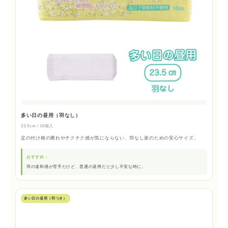
多い日の昼用（羽なし）
23.5cm / 18個入
足の付け根の擦れやチクチク感が気にならない、羽なし派のための安心サイズ。
おすすめ：
羽の違和感が苦手だけど、普通の昼用だと少し不安な時に。
多い日の昼用（羽つき）