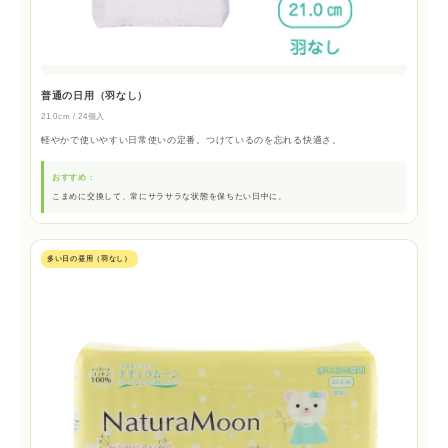
普通の日用（羽なし）
21.0cm / 24個入
軽やかで使いやすい日常使いの定番。つけているのを忘れる快適さ。
おすすめ：
こまめに交換して、常にサラサラな状態を保ちたい日中に。
多い日の昼用（羽なし）