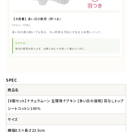
【大容量】多い日の夜用（羽つき）
29.0cm / 40個入
多い日の夜が続いても安心。モレ対策を万全にするまとめ買いパック。
おすすめ：
毎月の夜用を切らさず、お家にゆとりを持って備えたい方に。
SPEC
商品名
【6個セット】ナチュラムーン 生理用ナプキン [多い日の昼用] 羽なしトップ
シートコットン100％
サイズ
横幅8.5×長さ23.5cm