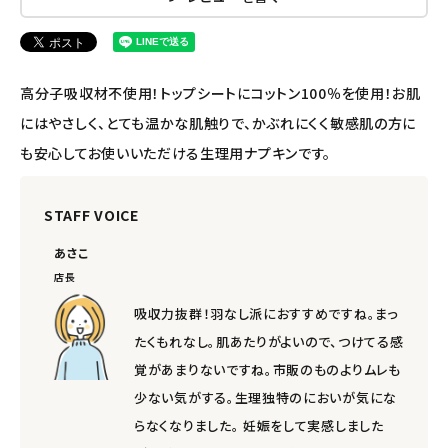
エコリュクス
エコメイト
高分子吸収材不使用！トップシートにコットン100％を使用！お肌
ナチュラプラス
にはやさしく、とても温かな肌触りで、かぶれにくく敏感肌の方に
も安心してお使いいただける生理用ナプキンです。
アルマウィン
STAFF VOICE
アルモニベルツ
あさこ
コラム・スタッフのおすすめ
店長
吸収力抜群！羽なし派におすすめですね。まっ
ご利用ガイド等
たくもれなし。肌あたりがよいので、つけてる感
覚があまりないですね。市販のものよりムレも
アカウント情報
少ない気がする。生理独特のにおいが気にな
ようこそ ゲスト 様
らなくなりました。 妊娠をして実感しました