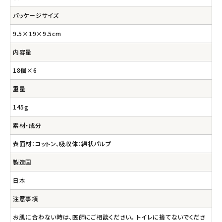
パッケージサイズ
9.5×19×9.5cm
内容量
18個×6
重量
145g
素材・成分
表面材：コットン、吸収体：綿状パルプ
製造国
日本
注意事項
お肌に合わない時は、医師にご相談ください。 トイレに捨てないでくださ