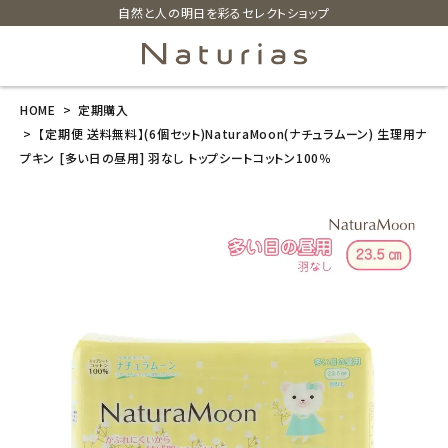
自然と人の明日を彩るセレクトショップ
HOME
定期購入
search
【定期便 送料無料】(6個セット)NaturaMoon(ナチュラムーン) 生理用ナ
プキン [多い日の昼用] 羽なし トップシートコットン100％
【定期便 送料
無料】(6個セッ
ト)NaturaMoo
n(ナチュラムー
ン) 生理用ナプ
キン [多い日の