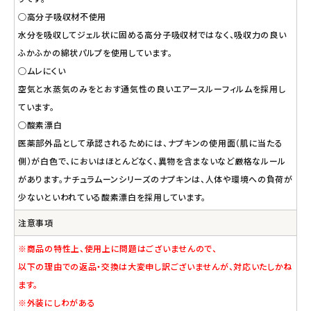
○高分子吸収材不使用
水分を吸収してジェル状に固める高分子吸収材ではなく、吸収力の良い
ふかふかの綿状パルプを使用しています。
○ムレにくい
空気と水蒸気のみをとおす通気性の良いエアースルーフィルムを採用し
ています。
○酸素漂白
医薬部外品として承認されるためには、ナプキンの使用面（肌に当たる
側）が白色で、においはほとんどなく、異物を含まないなど厳格なルール
があります。ナチュラムーンシリーズのナプキンは、人体や環境への負荷が
少ないといわれている酸素漂白を採用しています。
注意事項
※商品の特性上、使用上に問題はございませんので、
以下の理由での返品・交換は大変申し訳ございませんが、対応いたしかね
ます。
※外装にしわがある