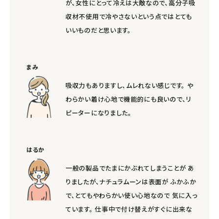
meeting_room
person
が、女性にとって冷えは大敵なので、高分子吸
ログイン
会員登録
収材不使用で冷やさないという点ではとても
いいものだと思います。
まみ
吸収力もありますし、ムレれない感じです。 や
わらかい着け心地で機能的にも良いので、リ
ピーターになりました。
はるか
一般の製品でたまにかぶれてしまうことが あ
りましたが、ナチュラムーンは表面が ふかふか
で、とてもやわらかい使い心地なので 気に入っ
ています。 仕事中で付け替えがすぐに出来な