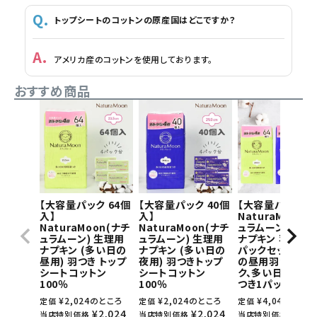
トップシートのコットンの原産国はどこですか？
アメリカ産のコットンを使用しております。
おすすめ商品
【大容量パック 64個
【大容量パック 40個
【大容量パック】
入】
入】
NaturaMoon(
NaturaMoon(ナチ
NaturaMoon(ナチ
ュラムーン) 生理
ュラムーン) 生理用
ュラムーン) 生理用
ナプキン 羽つき×
ナプキン (多い日の
ナプキン (多い日の
パックセット(多
昼用) 羽つき トップ
夜用) 羽つきトップ
の昼用羽つき1パ
シートコットン
シートコットン
ク、多い日の夜用
100％
100％
つき1パック)
¥
2,024
のところ
¥
2,024
のところ
¥
4,048
のとこ
定価
定価
定価
¥
2,024
¥
2,024
¥
4,0
当店特別価格
当店特別価格
当店特別価格