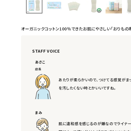
日用品雑貨
フェムケア
オーガニックコットン100％できたお肌にやさしい「おりも
インナー・下着・ナイトウェア
キッズ・ベビー・マタニティ
STAFF VOICE
あさこ
キッチン用品
店長
フード・ドリンク
あたりが柔らかいので、つけてる感覚がま
を汚したくない時とかいいですね。
ブランド
定期購入
まみ
オリジナルブランド
肌に違和感を感じるのが嫌なのでライナー