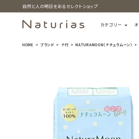
自然と人の明日を彩るセレクトショップ
カテゴリー
オ
HOME
ブランド
ナ行
NATURAMOON（ナチュラムーン）
search
(10個セット)
NaturaMoo
n(ナチュラム
ーン) オーガ