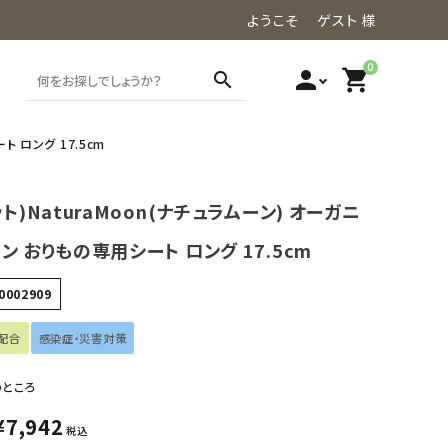
ようこそ ゲスト 様
0
person
shopping_cart
search
ト ロング 17.5cm
ット)NaturaMoon(ナチュラムーン) オーガニ
ン おりもの専用シート ロング 17.5cm
0002909
配合
感染症・災害対策
のところ
¥
7,942
税込