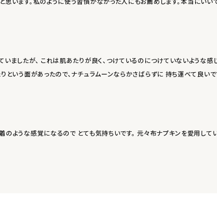
と思います。私のように使う習慣がなかった人にもお薦めします。本当にいいで
いましたが、 これは肌あたりが良く、つけているのにつけていないような感じ
りという面があったので、ナチュラムーンならかさばらずに 持ち運べて良いで
のような感覚になるので とても気持ちいです。 元々布ナプキンを愛用してい