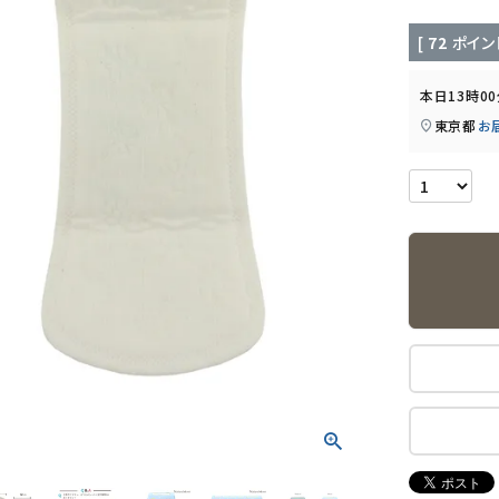
[
72
ポイン
本日
13時0
東京都
お