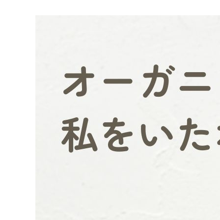
ようこそ ゲスト 様
meeting_room
person
ログイン
会員登録