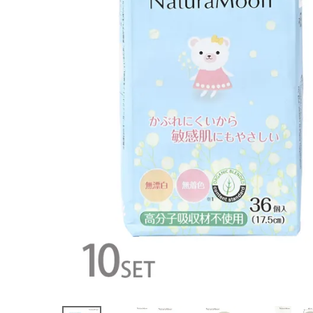
ニックコット
ン おりもの
専用シート
ロング 17.5c
m
¥
7,942
(税込)
ホーム
新商品
カテゴリーから探す
美容・コスメ・香水
衛生用品