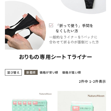
おりもの専用シート Ｔライナー
並び替え
新着順
価格が安い順
価格が高い順
2
件中
1
-
2
件表示