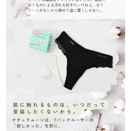
meeting_room
person
ログイン
会員登録