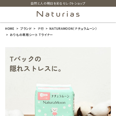
自然と人の明日を彩るセレクトショップ
HOME
ブランド
ナ行
NATURAMOON（ナチュラムーン）
search
おりもの専用シート Ｔライナー
ホーム
新商品
カテゴリーから探す
美容・コスメ・香水
衛生用品
日用品雑貨