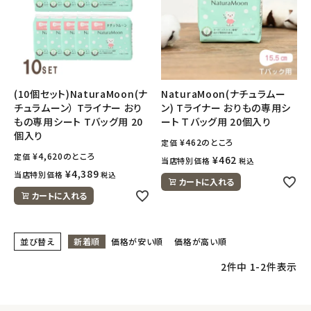
(10個セット)NaturaMoon(ナ
NaturaMoon(ナチュラムー
チュラムーン） Tライナー おり
ン) Tライナー おりもの専用シ
もの専用シート Tバッグ用 20
ート Ｔバッグ用 20個入り
個入り
¥
462
のところ
定価
¥
4,620
のところ
定価
¥
462
当店特別価格
税込
¥
4,389
当店特別価格
税込
カートに入れる
カートに入れる
並び替え
新着順
価格が安い順
価格が高い順
2
件中
1
-
2
件表示