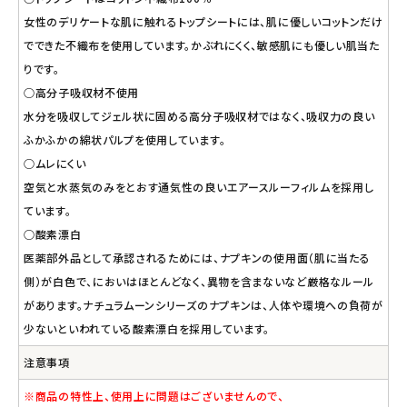
女性のデリケートな肌に触れるトップシートには、肌に優しいコットンだけ
でできた不織布を使用しています。かぶれにくく、敏感肌にも優しい肌当た
りです。
○高分子吸収材不使用
水分を吸収してジェル状に固める高分子吸収材ではなく、吸収力の良い
ふかふかの綿状パルプを使用しています。
○ムレにくい
空気と水蒸気のみをとおす通気性の良いエアースルーフィルムを採用し
ています。
○酸素漂白
医薬部外品として承認されるためには、ナプキンの使用面（肌に当たる
側）が白色で、においはほとんどなく、異物を含まないなど厳格なルール
があります。ナチュラムーンシリーズのナプキンは、人体や環境への負荷が
少ないといわれている酸素漂白を採用しています。
注意事項
※商品の特性上、使用上に問題はございませんので、