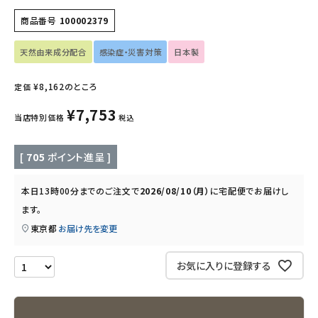
商品番号
100002379
インナー・下着・ナイトウェア
天然由来成分配合
感染症・災害対策
日本製
キッズ・ベビー・マタニティ
¥
8,162
のところ
定価
キッチン用品
¥
7,753
当店特別価格
税込
フード・ドリンク
[
705
ポイント進呈 ]
ブランド
本日
13時00分
までのご注文で
2026/08/10（月）
に
宅配便
でお届けし
定期購入
ます。
東京都
お届け先を変更
オリジナルブランド
お気に入りに登録する
ナチュラムーン
エコリュクス