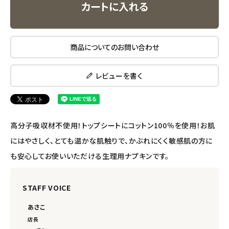
カートに入れる
エコメイト
商品についてのお問い合わせ
ナチュラプラス
アルマウィン
レビューを書く
アルモニベルツ
高分子吸収材不使用！トップシートにコットン100％を使用！お肌
コラム・スタッフのおすすめ
にはやさしく、とても温かな肌触りで、かぶれにくく敏感肌の方に
ご利用ガイド等
も安心してお使いいただける生理用ナプキンです。
アカウント情報
STAFF VOICE
ようこそ ゲスト 様
あさこ
meeting_room
person
ログイン
会員登録
店長