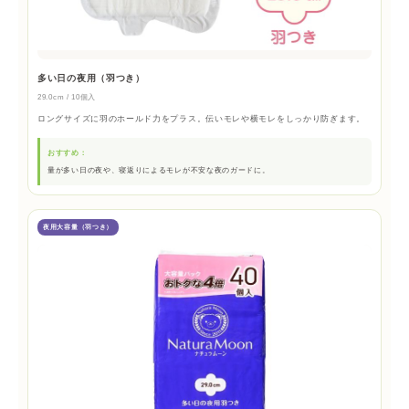
多い日の夜用（羽つき）
29.0cm / 10個入
ロングサイズに羽のホールド力をプラス。伝いモレや横モレをしっかり防ぎます。
おすすめ：
量が多い日の夜や、寝返りによるモレが不安な夜のガードに。
夜用大容量（羽つき）