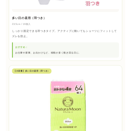
多い日の昼用（羽つき）
23.5cm / 16個入
しっかり固定できる羽つきタイプ。アクティブに動いてもショーツにフィットして
ズレを防止。
おすすめ：
お仕事や家事、お出かけなど、移動が多く動き回る日に.
【大容量】多い日の昼用（羽つき）