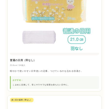
普通の日用（羽なし）
21.0cm / 24個入
軽やかで使いやすい日常使いの定番。つけているのを忘れる快適さ。
おすすめ：
こまめに交換して、常にサラサラな状態を保ちたい日中に。
多い日の昼用（羽なし）