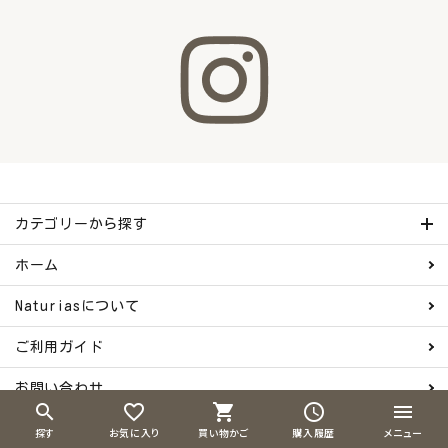
カテゴリーから探す
ホーム
Naturiasについて
ご利用ガイド
お問い合わせ
search
favorite_border
shopping_cart
schedule
menu
会員登録
探す
お気に入り
買い物かご
購入履歴
メニュー