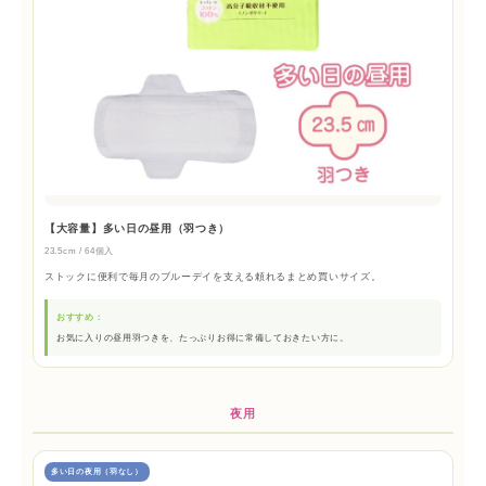
【大容量】多い日の昼用（羽つき）
23.5cm / 64個入
ストックに便利で毎月のブルーデイを支える頼れるまとめ買いサイズ。
おすすめ：
お気に入りの昼用羽つきを、たっぷりお得に常備しておきたい方に。
夜用
多い日の夜用（羽なし）