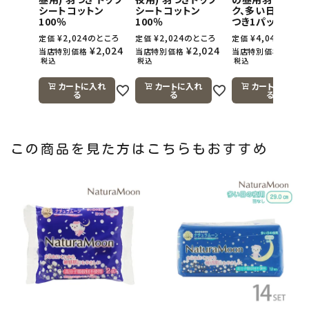
シートコットン
シートコットン
ク、多い日の夜用
100％
100％
つき1パック)
¥
2,024
のところ
¥
2,024
のところ
¥
4,048
のとこ
定価
定価
定価
¥
2,024
¥
2,024
¥
4,0
当店特別価格
当店特別価格
当店特別価格
税込
税込
税込
カートに入れ
カートに入れ
カートに入れ
る
る
る
この商品を見た方はこちらもおすすめ