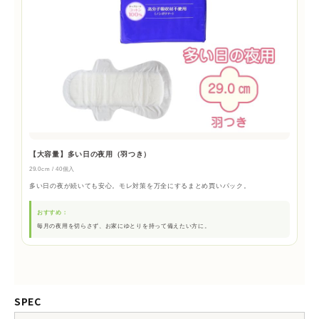
【大容量】多い日の夜用（羽つき）
29.0cm / 40個入
多い日の夜が続いても安心。モレ対策を万全にするまとめ買いパック。
おすすめ：
毎月の夜用を切らさず、お家にゆとりを持って備えたい方に。
SPEC