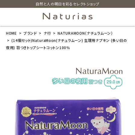
自然と人の明日を彩るセレクトショップ
HOME
ブランド
ナ行
NATURAMOON（ナチュラムーン）
search
(14個セット)NaturaMoon(ナチュラムーン) 生理用ナプキン (多い日の
夜用) 羽つきトップシートコットン100％
(14個セット)N
aturaMoon
(ナチュラムー
ン) 生理用ナプ
キン (多い日の
夜用) 羽つきト