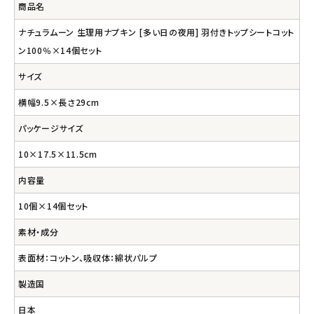
商品名
ナチュラムーン 生理用ナプキン [多い日の夜用] 羽付きトップシートコット
ン100％×14個セット
サイズ
横幅9.5×長さ29cm
パッケージサイズ
10×17.5×11.5cm
内容量
10個×14個セット
素材・成分
表面材：コットン、吸収体：綿状パルプ
製造国
日本