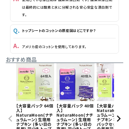
は最終的には酸素と水に分解される安心安全な漂白剤で
す。
トップシートのコットンの原産国はどこですか？
アメリカ産のコットンを使用しております。
おすすめ商品
【大容量パック 64個
【大容量パック 40個
【大容量パック】
入】
入】
NaturaMoon(
NaturaMoon(ナチ
NaturaMoon(ナチ
ュラムーン) 生理
ュラムーン) 生理用
ュラムーン) 生理用
ナプキン 羽つき×
ナプキン (多い日の
ナプキン (多い日の
パックセット(多
昼用) 羽つき トップ
夜用) 羽つきトップ
の昼用羽つき1パ