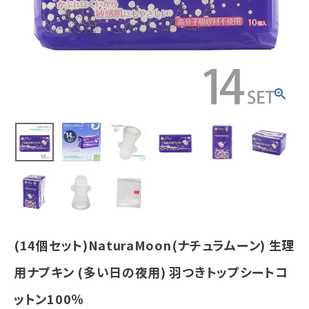
ップシートコッ
トン100％
¥
7,753
(税込)
ホーム
新商品
カテゴリーから探す
美容・コスメ・香水
衛生用品
(14個セット)NaturaMoon(ナチュラムーン) 生理
日用品雑貨
用ナプキン (多い日の夜用) 羽つきトップシートコ
ットン100％
フェムケア