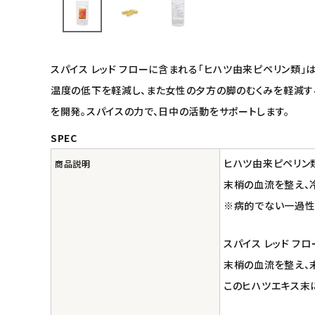
インナー・下着・ナイトウェア
キッズ・ベビー・マタニティ
スパイス レッド フローに含まれる「ヒハツ由来ピペリン類
キッチン用品
温度の低下を軽減し、また女性の夕方の脚のむくみを軽減する
を開発。スパイスの力で、日中の活動をサポートします。
フード・ドリンク
SPEC
ブランド
ヒハツ由来ピペリン
商品説明
末梢の血流を整え、
定期購入
※病的でない一過性
オリジナルブランド
スパイス レッド 
末梢の血流を整え、
ナチュラムーン
このヒハツエキス末に
エコリュクス