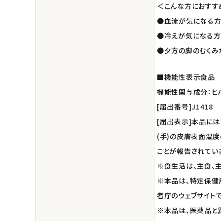
＜こんな方におすす
エコメイト
●血流が気になる
●冷えが気になる方
ナチュラプラス
●夕方の脚のむくみ
アルマウィン
■機能性表示食品
アルモニベルツ
機能性関与成分：ヒ
[届出番号]J1418
コラム・スタッフのおすすめ
[届出表示]本品に
(手)の皮膚表面温
ご利用ガイド等
ことが報告されてい
※食生活は、主食、
アカウント情報
ようこそ ゲスト 様
※本品は、特定保健
者庁のウェブサイト
meeting_room
person
ログイン
会員登録
※本品は、医薬品と