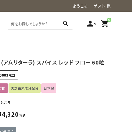
ようこそ ゲスト 様
0
person
shopping_cart
search
ra(アムリターラ) スパイス レッド フロー 60粒
0003422
可能
天然由来成分配合
日本製
のところ
¥
4,320
税込
ト進呈 ]