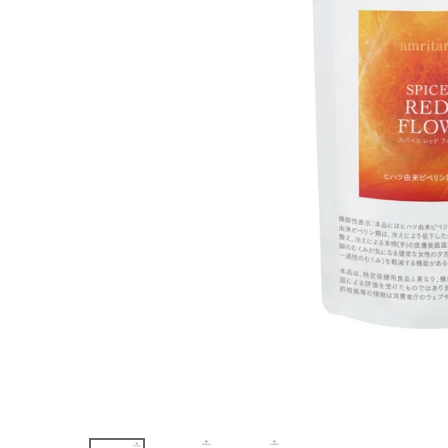
60粒
¥
4,320
(税込)
ホーム
新商品
カテゴリーから探す
美容・コスメ・香水
衛生用品
日用品雑貨
フェムケア