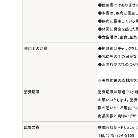
●医薬品ではありません
●本品は、疾病に罹患し
●疾病に罹患している
●体調に異変を感じた際
●食生活は、主食、主菜
使用上の注意
●開封後はチャックをし
●乳幼児の手の届かな
●水濡れや汚れのつか
※天然由来の原材料を
消費期限
消費期限は最短で4ヶ月
お願いいたします。 消
限が短いという理由での
商品画像と実物のデザ
広告文責
株式会社Ｇ－Ｐｌａｃｅ
TEL：075-954-5158