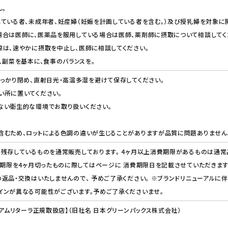
。
ている者、未成年者、妊産婦（妊娠を計画している者を含む。）及び授乳婦を対象に
場合は医師に、医薬品を服用している場合は医師、薬剤師に摂取について相談してく
は、速やかに摂取を中止し、医師に相談してください。
、副菜を基本に、食事のバランスを。
っかり閉め、直射日光・高温多湿を避けて保存してください。
い所に置いてください。
ない衛生的な環境でお取り扱いください。
含むため、ロットによる色調の違いが生じることがありますが品質に問題ありません
残存しているものを通常販売しております。 4ヶ月以上消費期限があるものは通常
費期限を4ヶ月切ったものに際してはページに 消費期限日を記載させていただきます
返品・交換はいたしませんので、 予めご了承ください。 ※ブランドリニューアルに伴
インが異なる可能性がございます。予めご了承くださいませ。
【アムリターラ正規取扱店】（旧社名 日本グリーンパックス株式会社）