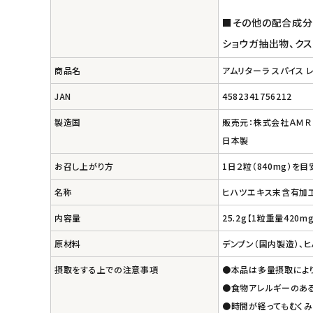
■その他の配合成分
ショウガ抽出物、ク
商品名
アムリターラ スパイス 
JAN
4582341756212
製造国
販売元：株式会社ＡＭＲ
日本製
お召し上がり方
1日２粒（840mg）
名称
ヒハツエキス末含有加
内容量
25.2g【1粒重量420m
原材料
デンプン（国内製造）、
摂取をする上での注意事項
●本品は多量摂取により
●食物アレルギーのあ
●時間が経ってもむくみ