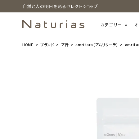
自然と人の明日を彩るセレクトショップ
カテゴリー
オ
HOME
ブランド
ア行
amritara（アムリターラ）
amrit
search
amritara
(アムリター
ラ) スパイス
レッド フロー