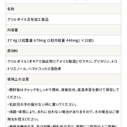
名称
クリルオイル含有加工食品
内容量
37.4g (1粒重量 670mg (1粒内容量 440mg) ×21粒)
原材料
クリルオイル（オキアミ抽出物）(アメリカ製造)/ゼラチン、グリセリン、トコ
トリエノール、ヘマトコッカス藻色素
使用上の注意
・開封後はチャックをしっかり閉め、直射日光、高温多湿を避けて保存して
ください。
・乳幼児の手の届かない所に置いてください。
・体調・体質により、まれに合わない場合がありますので、その場合はご使
用をお控えください。
・疾病治療中の方、及び妊娠・授乳中の方は、医師にご相談の上ご使用く