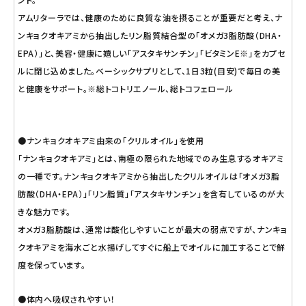
アムリターラでは、健康のために良質な油を摂ることが重要だと考え、ナ
ンキョクオキアミから抽出したリン脂質結合型の「オメガ3脂肪酸（DHA・
EPA）」と、美容・健康に嬉しい「アスタキサンチン」「ビタミンE※」をカプセ
ルに閉じ込めました。ベーシックサプリとして、1日3粒(目安)で毎日の美
と健康をサポート。※総トコトリエノール、総トコフェロール
●ナンキョクオキアミ由来の「クリルオイル」を使用
「ナンキョクオキアミ」とは、南極の限られた地域でのみ生息するオキアミ
の一種です。ナンキョクオキアミから抽出したクリルオイルは「オメガ3脂
肪酸（DHA・EPA）」「リン脂質」「アスタキサンチン」を含有しているのが大
きな魅力です。
オメガ3脂肪酸は、通常は酸化しやすいことが最大の弱点ですが、ナンキョ
クオキアミを海水ごと水揚げしてすぐに船上でオイルに加工することで鮮
度を保っています。
●体内へ吸収されやすい！