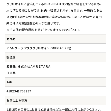
クリルオイルに含有しているDHA・EPAはリン脂質と結合しているため、
水に溶ける※ことができ、体内へ吸収されやすくなります。一般的な魚由
来（魚油）のオメガ3脂肪酸は水に溶けないため、このことがほかの魚由
来のオメガ3脂肪酸との大きな違いです。
※その他の配合原料を除く“クリルオイル100％”として
商品名
アムリターラ アスタクリルオイル OMEGA3 21粒
製造国
販売元：株式会社ＡＭＲＩＴＡＲＡ
日本製
JAN
4582341756137
お召し上がり方
１日３粒を目安に、水又はぬるま湯などと一緒にお召し上がりください。