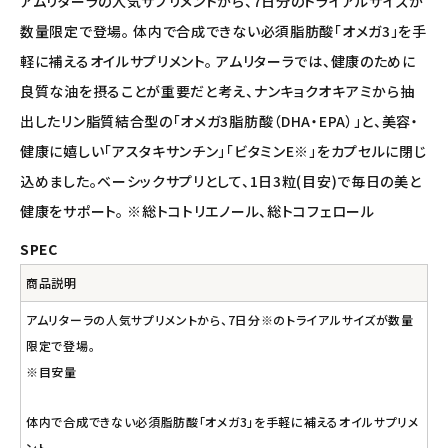
アムリターラの人気サプリメントから、7日分のトライアルサイズが
ナチュラプラス
数量限定で登場。 体内で合成できない必須脂肪酸「オメガ3」を手
軽に補えるオイルサプリメント。 アムリターラでは、健康のために
アルマウィン
良質な油を摂ることが重要だと考え、ナンキョクオキアミから抽
出したリン脂質結合型の「オメガ3脂肪酸（DHA・EPA）」と、美容・
アルモニベルツ
健康に嬉しい「アスタキサンチン」「ビタミンE※」をカプセルに閉じ
コラム・スタッフのおすすめ
込めました。ベーシックサプリとして、1日3粒(目安)で毎日の美と
健康をサポート。 ※総トコトリエノール、総トコフェロール
ご利用ガイド等
SPEC
アカウント情報
商品説明
ようこそ ゲスト 様
アムリターラの人気サプリメントから、7日分※のトライアルサイズが数量
限定で登場。
meeting_room
person
ログイン
会員登録
※目安量
体内で合成できない必須脂肪酸「オメガ3」を手軽に補えるオイルサプリメ
ント。