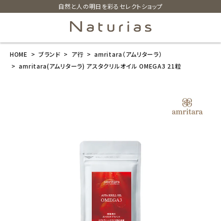
自然と人の明日を彩るセレクトショップ
HOME
ブランド
ア行
amritara（アムリターラ）
search
amritara(アムリターラ) アスタクリルオイル OMEGA3 21粒
amritara(アム
リターラ) アス
タクリルオイル
OMEGA3 21
粒
¥
1,674
(税込)