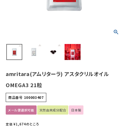
ホーム
新商品
カテゴリーから探す
美容・コスメ・香水
amritara(アムリターラ) アスタクリルオイル
衛生用品
OMEGA3 21粒
日用品雑貨
商品番号
100003407
フェムケア
メール便選択可能
天然由来成分配合
日本製
インナー・下着・ナイトウェア
¥
1,674
のところ
定価