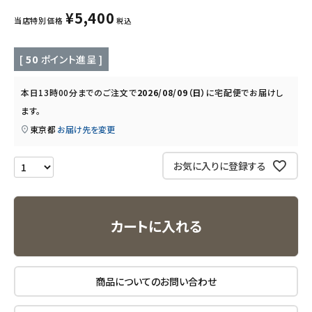
キッズ・ベビー・マタニティ
¥
5,400
当店特別価格
税込
キッチン用品
[
50
ポイント進呈 ]
フード・ドリンク
本日
13時00分
までのご注文で
2026/08/09（日）
に
宅配便
でお届けし
ます。
ブランド
東京都
お届け先を変更
定期購入
お気に入りに登録する
オリジナルブランド
ナチュラムーン
カートに入れる
エコリュクス
商品についてのお問い合わせ
エコメイト