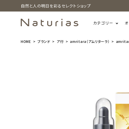
自然と人の明日を彩るセレクトショップ
カテゴリー
オ
HOME
ブランド
ア行
amritara（アムリターラ）
amrit
search
amritara
(アムリター
ラ) ライスシ
リカエキスト