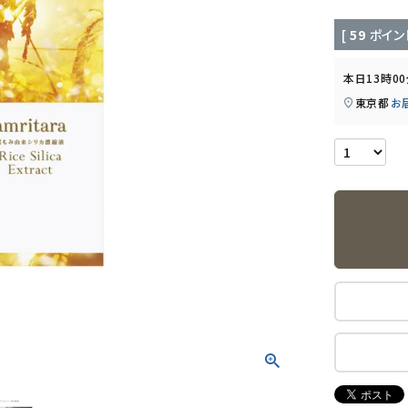
[
59
ポイン
本日
13時0
東京都
お