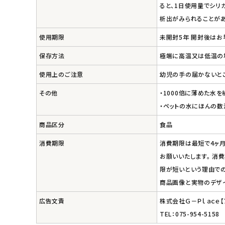
ると、1日使用量でシリ
析出がみられることがあ
使用期限
未開封5年 開封後はお
保存方法
極端に高温又は低温の
使用上のご注意
幼児の手の届かないと
その他
・1000倍に薄めた水
・ペットの水にほんの数
商品区分
食品
消費期限
消費期限は最短で4ヶ月
お願いいたします。 消
限が短いという理由での
商品画像と実物のデザ
広告文責
株式会社Ｇ－Ｐｌａｃｅ
TEL：075-954-5158