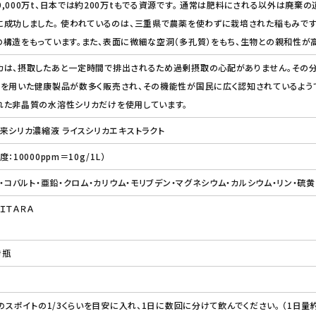
,000万t、日本では約200万tもでる資源です。 通常は肥料にされる以外は廃棄
成功しました。 使われているのは、三重県で農薬を使わずに栽培された稲もみで
構造をもっています。また、表面に微細な空洞（多孔質）をもち、生物との親和性が
カは、摂取したあと一定時間で排出されるため過剰摂取の心配がありません。その分
を用いた健康製品が数多く販売され、その機能性が国民に広く認知されているようです
れた非晶質の水溶性シリカだけを使用しています。
来シリカ濃縮液 ライスシリカエキストラクト
10000ppm＝10g/1L）
・コバルト・亜鉛・クロム・カリウム・モリブデン・マグネシウム・カルシウム・リン・硫黄
ＩＴＡＲＡ
き瓶
のスポイトの1/3くらいを目安に入れ、1日に数回に分けて飲んでください。 （1日量約3