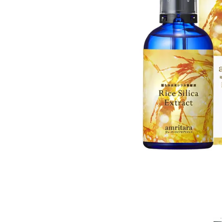
ラクト 100m
l
¥
6,350
(税込)
ホーム
新商品
カテゴリーから探す
美容・コスメ・香水
衛生用品
日用品雑貨
フェムケア