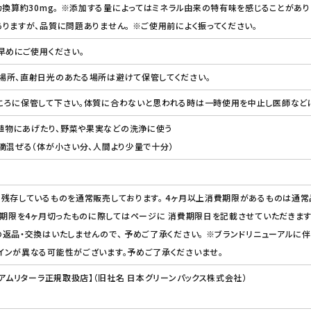
カ換算約30mg。 ※添加する量によってはミネラル由来の特有味を感じることがあり
りますが、品質に問題ありません。 ※ご使用前によく振ってください。
早めにご使用ください。
場所、直射日光のあたる場所は避けて保管してください。
ころに保管して下さい。体質に合わないと思われる時は一時使用を中止し医師など
を植物にあげたり、野菜や果実などの洗浄に使う
滴混ぜる（体が小さい分、人間より少量で十分）
残存しているものを通常販売しております。 4ヶ月以上消費期限があるものは通常
費期限を4ヶ月切ったものに際してはページに 消費期限日を記載させていただきます
返品・交換はいたしませんので、 予めご了承ください。 ※ブランドリニューアルに伴
インが異なる可能性がございます。予めご了承くださいませ。
【アムリターラ正規取扱店】（旧社名 日本グリーンパックス株式会社）