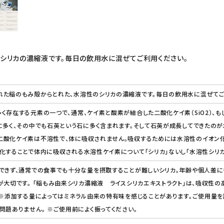
シリカの濃縮液です。毎日の飲用水に混ぜてご利用ください。
れた稲のもみ殻からとれた、水溶性のシリカの濃縮液です。毎日の飲用水に混ぜてご
く存在する元素の一つで、通常、ケイ素と酸素が結合した二酸化ケイ素（SiO2）、
に多く、その中でも石英という石に多く含まれます。そして石英が成長してできたのが水
酸化ケイ素は不溶性で、体に吸収されません。吸収するためには水溶性のイオン化し
化することで体内に吸収される水溶性ケイ素について「シリカ」ないし「水溶性シリカ
できず、通常での食事でも十分な量を摂取することが難しいシリカ。年齢や個人差にも
が大切です。 「稲もみ由来シリカ濃縮液 ライスシリカエキストラクト」は、吸収性の高い
 ※添加する量によってはミネラル由来の特有味を感じることがあります。ご使用量を
問題ありません。 ※ご使用前によく振ってください。