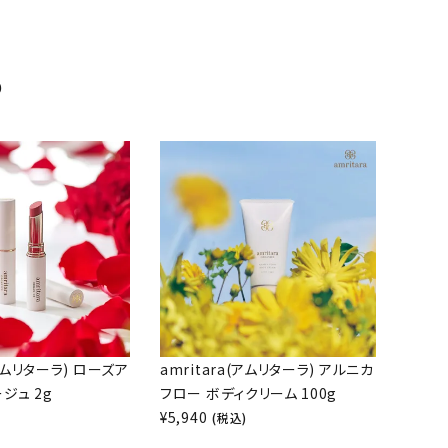
め
(アムリターラ) ローズア
amritara(アムリターラ) アルニカ
ジュ 2g
フロー ボディクリーム 100g
¥
5,940
)
(税込)