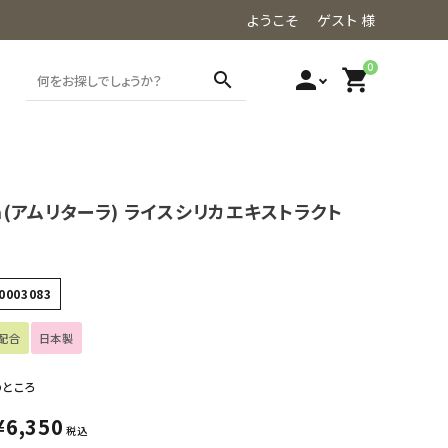
ようこそ ゲスト 様
0
person
shopping_cart
search
ara(アムリターラ) ライスシリカエキストラクト
0003083
配合
日本製
のところ
¥
6,350
税込