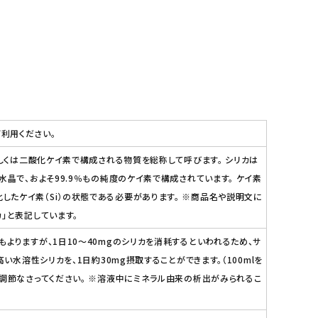
利用ください。
もしくは二酸化ケイ素で構成される物質を総称して呼びます。 シリカは
晶で、およそ99.9％もの純度のケイ素で構成されています。 ケイ素
たケイ素（Si）の状態である必要があります。 ※商品名や説明文に
」と表記しています。
よりますが、1日10～40mgのシリカを消耗するといわれるため、サ
水溶性シリカを、1日約30mg摂取することができます。（100mlを
調節なさってください。 ※溶液中にミネラル由来の析出がみられるこ