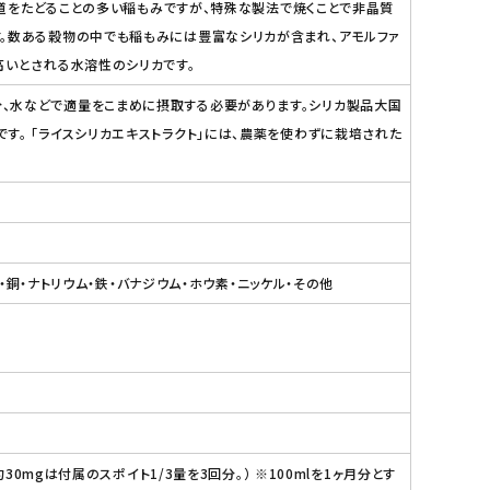
の道をたどることの多い稲もみですが、特殊な製法で焼くことで非晶質
す。数ある穀物の中でも稲もみには豊富なシリカが含まれ、アモルファ
高いとされる水溶性のシリカです。
、水などで適量をこまめに摂取する必要があります。シリカ製品大国
。 「ライスシリカエキストラクト」には、農薬を使わずに栽培された
・銅・ナトリウム・鉄・バナジウム・ホウ素・ニッケル・その他
0mgは付属のスポイト1/3量を3回分。） ※100mlを1ヶ月分とす