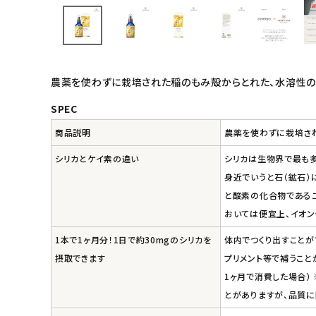
インナー・下着・ナイトウェア
キッズ・ベビー・マタニティ
農薬を使わずに栽培された稲のもみ殻からとれた、水溶性の
キッチン用品
SPEC
商品説明
農薬を使わずに栽培さ
フード・ドリンク
シリカとケイ素の違い
シリカは生物界で最も多
ブランド
身近でいうと石（鉱石）
と酸素の化合物である二
定期購入
おいては便宜上、イオン
1本で1ヶ月分！1日で約30mgのシリカを
体内でつくり出すことが
オリジナルブランド
摂取できます
プリメント等で補うこと
1ヶ月で消費した場合）
ナチュラムーン
とがありますが、品質に