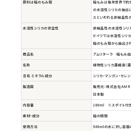
エコリュクス
原料は稲のもみ殻
稲もみは毎年世界で約9
の水溶性シリカの抽出に
エコメイト
スといわれる非結晶性の
水溶性シリカの安全性
非結晶性の水溶性シリ
ナチュラプラス
ドイツでは水溶性シリカ
稲のもみ殻から抽出さ
アルマウィン
商品名
アムリターラ 稲もみ由
アルモニベルツ
名称
植物性シリカ濃縮液（濃度：
コラム・スタッフのおすすめ
含有 ミネラル成分
シリカ・マンガン・セレン
製造国
販売元：株式会社ＡＭＲ
ご利用ガイド等
日本製
内容量
100ml ※スポイト付
アカウント情報
ようこそ ゲスト 様
素材・成分
稲の籾殻
使用方法
500mlの水に対し容器
meeting_room
person
ログイン
会員登録