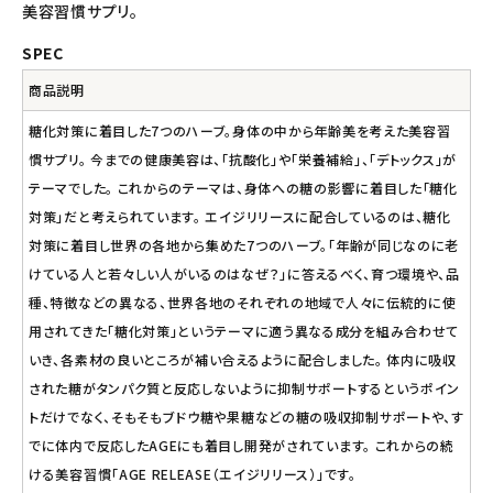
ナチュラプラス
美容習慣サプリ。
SPEC
アルマウィン
商品説明
アルモニベルツ
糖化対策に着目した7つのハーブ。身体の中から年齢美を考えた美容習
慣サプリ。 今までの健康美容は、「抗酸化」や「栄養補給」、「デトックス」が
コラム・スタッフのおすすめ
テーマでした。 これからのテーマは、身体への糖の影響に着目した「糖化
対策」だと考えられています。 エイジリリースに配合しているのは、糖化
ご利用ガイド等
対策に着目し世界の各地から集めた7つのハーブ。「年齢が同じなのに老
けている人と若々しい人がいるのはなぜ？」に答えるべく、育つ環境や、品
アカウント情報
種、特徴などの異なる、世界各地のそれぞれの地域で人々に伝統的に使
ようこそ ゲスト 様
用されてきた「糖化対策」というテーマに適う異なる成分を組み合わせて
いき、各素材の良いところが補い合えるように配合しました。 体内に吸収
meeting_room
person
ログイン
会員登録
された糖がタンパク質と反応しないように抑制サポートするというポイン
トだけでなく、そもそもブドウ糖や果糖などの糖の吸収抑制サポートや、す
でに体内で反応したAGEにも着目し開発がされています。 これからの続
ける美容習慣「AGE RELEASE（エイジリリース）」です。