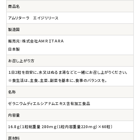
商品名
アムリターラ エイジリリース
製造国
販売元：株式会社ＡＭＲＩＴＡＲＡ
日本製
お召し上がり方
１日2粒を目安に、水又はぬるま湯などと一緒にお召し上がりください。
※食生活は、主食、主菜、副菜を基本に、食事のバランスを。
名称
ゼラニウムディエルシアナムエキス含有加工食品
内容量
16.8ｇ〔１粒総重量 280ｍｇ（1粒内容重量220ｍｇ）×60粒〕
原材料