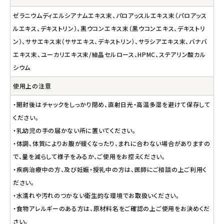
ゼラニウムディエルシアナムエキス末、パロアッスルエキス末（パロアッス
ルエキス、デキストリン）、黒ウコンエキス末（黒ウコンエキス、デキストリ
ン）、ササエキス末（ササエキス、デキストリン）、サラシアエキス末、バナバ
エキス末、ユーカリエキス末/結晶セルロース、HPMC、ステアリン酸カル
シウム
使用上の注意
・開封後はチャックをしっかり閉め、直射日光・高温多湿を避けて保存して
ください。
・乳幼児の手の届かない所に置いてください。
・体調、体質によりお腹が緩くなったり、まれに合わない場合がありますの
で、量を減らして様子をみるか、ご使用をお控えください。
・疾病治療中の方、及び妊娠・授乳中の方は、医師にご相談の上ご利用く
ださい。
・水濡れや汚れのつかない衛生的な環境でお取扱いください。
・食物アレルギーのある方は、原材料名をご確認の上ご使用をお決めくだ
さい。