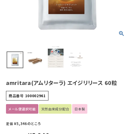
ホーム
新商品
カテゴリーから探す
美容・コスメ・香水
衛生用品
amritara(アムリターラ) エイジリリース 60粒
日用品雑貨
商品番号
100002961
フェムケア
メール便選択可能
天然由来成分配合
日本製
インナー・下着・ナイトウェア
¥
5,346
のところ
定価
キッズ・ベビー・マタニティ