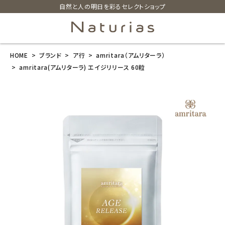
自然と人の明日を彩るセレクトショップ
HOME
ブランド
ア行
amritara（アムリターラ）
search
amritara(アムリターラ) エイジリリース 60粒
amritara(アム
リターラ) エイ
ジリリース 60
粒
¥
5,346
(税込)