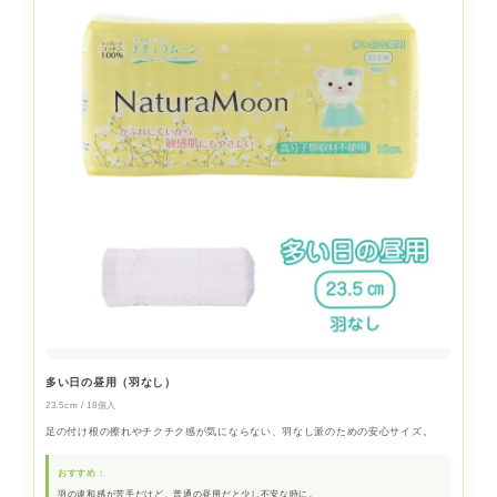
多い日の昼用（羽なし）
23.5cm / 18個入
足の付け根の擦れやチクチク感が気にならない、羽なし派のための安心サイズ。
おすすめ：
羽の違和感が苦手だけど、普通の昼用だと少し不安な時に。