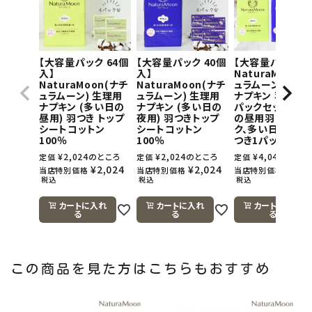
【大容量パック 64個
【大容量パック 40個
【大容量パック】
入】
入】
NaturaMoon(
NaturaMoon(ナチ
NaturaMoon(ナチ
ュラムーン) 生理
ュラムーン) 生理用
ュラムーン) 生理用
ナプキン 羽つき×
ナプキン (多い日の
ナプキン (多い日の
パックセット(多
昼用) 羽つき トップ
夜用) 羽つきトップ
の昼用羽つき1パ
シートコットン
シートコットン
ク、多い日の夜用
100％
100％
つき1パック)
¥
2,024
のところ
¥
2,024
のところ
¥
4,048
のとこ
定価
定価
定価
¥
2,024
¥
2,024
¥
4,0
当店特別価格
当店特別価格
当店特別価格
税込
税込
税込
カートに入れ
カートに入れ
カートに入れ
る
る
る
この商品を見た方はこちらもおすすめ