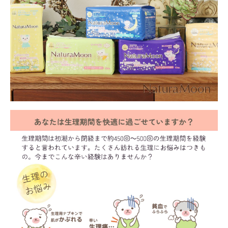
meeting_room
person
ログイン
会員登録