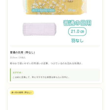
普通の日用（羽なし）
21.0cm / 24個入
軽やかで使いやすい日常使いの定番。つけているのを忘れる快適さ。
おすすめ：
こまめに交換して、常にサラサラな状態を保ちたい日中に。
多い日の昼用（羽なし）