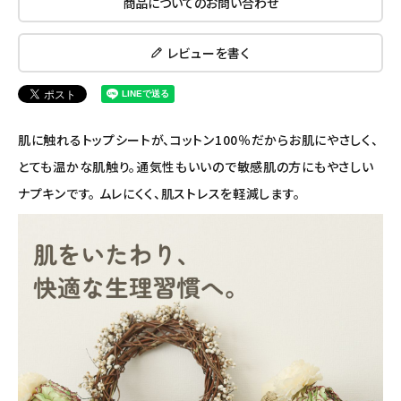
商品についてのお問い合わせ
ナチュラムーン
レビューを書く
エコリュクス
エコメイト
肌に触れるトップシートが、コットン100％だからお肌にやさしく、
ナチュラプラス
とても温かな肌触り。通気性もいいので敏感肌の方にもやさしい
ナプキンです。 ムレにくく、肌ストレスを軽減します。
アルマウィン
アルモニベルツ
コラム・スタッフのおすすめ
ご利用ガイド等
アカウント情報
ようこそ ゲスト 様