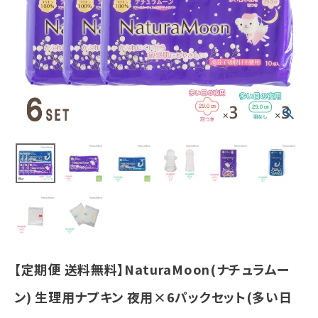
ト(多い日の夜
用羽つき3パッ
ク、多い日の夜
用羽なし3パッ
ク)
¥
3,323
(税込)
ホーム
新商品
カテゴリーから探す
美容・コスメ・香水
【定期便 送料無料】NaturaMoon(ナチュラムー
衛生用品
ン) 生理用ナプキン 夜用×6パックセット(多い日