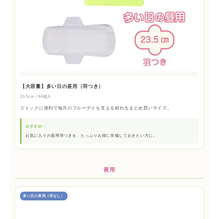
【大容量】多い日の昼用（羽つき）
23.5cm / 64個入
ストックに便利で毎月のブルーデイを支える頼れるまとめ買いサイズ。
おすすめ：
お気に入りの昼用羽つきを、たっぷりお得に常備しておきたい方に。
夜用
多い日の夜用（羽なし）