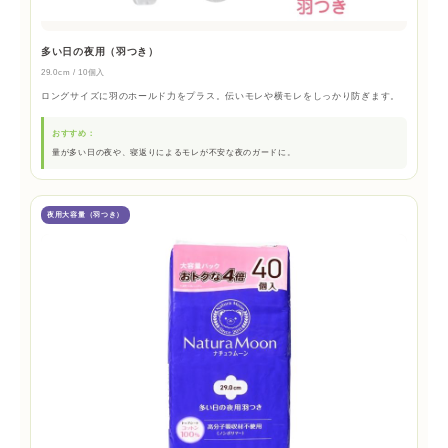
多い日の夜用（羽つき）
29.0cm / 10個入
ロングサイズに羽のホールド力をプラス。伝いモレや横モレをしっかり防ぎます。
おすすめ：
量が多い日の夜や、寝返りによるモレが不安な夜のガードに。
夜用大容量（羽つき）