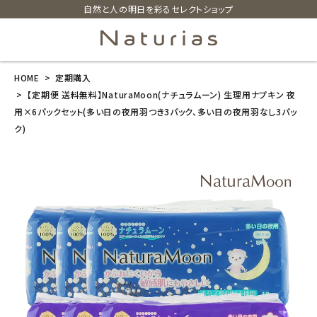
自然と人の明日を彩るセレクトショップ
HOME
定期購入
search
【定期便 送料無料】NaturaMoon(ナチュラムーン) 生理用ナプキン 夜
用×6パックセット(多い日の夜用羽つき3パック、多い日の夜用羽なし3パッ
ク)
【定期便 送料
無料】NaturaM
oon(ナチュラ
ムーン) 生理用
ナプキン 夜用
×6パックセッ