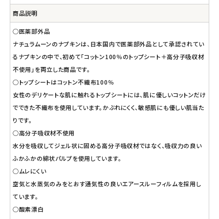
商品説明
○医薬部外品
ナチュラムーンのナプキンは、日本国内で医薬部外品として承認されてい
るナプキンの中で、初めて「コットン100％のトップシート＋高分子吸収材
不使用」を両立した商品です。
○トップシートはコットン不織布100％
女性のデリケートな肌に触れるトップシートには、肌に優しいコットンだけ
でできた不織布を使用しています。かぶれにくく、敏感肌にも優しい肌当た
りです。
○高分子吸収材不使用
水分を吸収してジェル状に固める高分子吸収材ではなく、吸収力の良い
ふかふかの綿状パルプを使用しています。
○ムレにくい
空気と水蒸気のみをとおす通気性の良いエアースルーフィルムを採用し
ています。
○酸素漂白