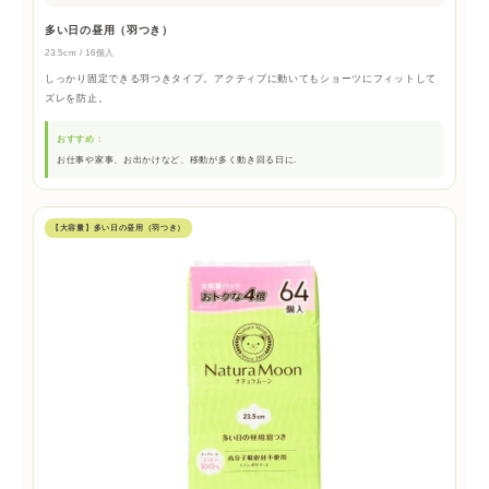
多い日の昼用（羽つき）
23.5cm / 16個入
しっかり固定できる羽つきタイプ。アクティブに動いてもショーツにフィットして
ズレを防止。
おすすめ：
お仕事や家事、お出かけなど、移動が多く動き回る日に.
【大容量】多い日の昼用（羽つき）