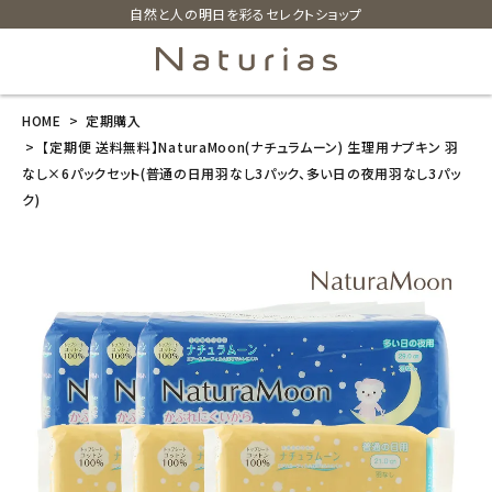
自然と人の明日を彩るセレクトショップ
HOME
定期購入
search
【定期便 送料無料】NaturaMoon(ナチュラムーン) 生理用ナプキン 羽
なし×6パックセット(普通の日用羽なし3パック、多い日の夜用羽なし3パッ
ク)
【定期便 送料
無料】NaturaM
oon(ナチュラ
ムーン) 生理用
ナプキン 羽な
し×6パックセ