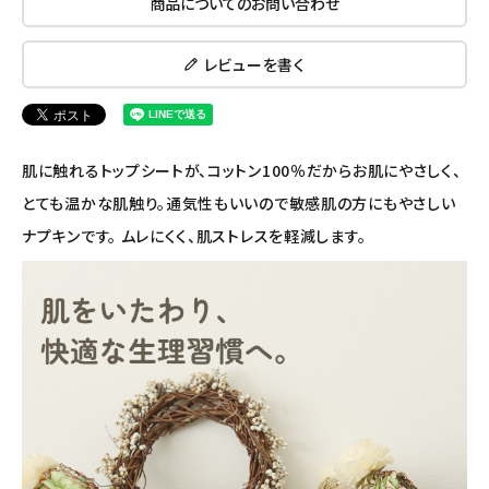
商品についてのお問い合わせ
ナチュラムーン
レビューを書く
エコリュクス
エコメイト
肌に触れるトップシートが、コットン100％だからお肌にやさしく、
ナチュラプラス
とても温かな肌触り。通気性もいいので敏感肌の方にもやさしい
ナプキンです。 ムレにくく、肌ストレスを軽減します。
アルマウィン
アルモニベルツ
コラム・スタッフのおすすめ
ご利用ガイド等
アカウント情報
ようこそ ゲスト 様