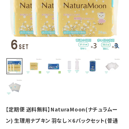
ット(普通の日
用羽なし3パッ
ク、多い日の夜
用羽なし3パッ
ク)
¥
3,323
(税込)
ホーム
新商品
カテゴリーから探す
美容・コスメ・香水
【定期便 送料無料】NaturaMoon(ナチュラムー
衛生用品
ン) 生理用ナプキン 羽なし×6パックセット(普通