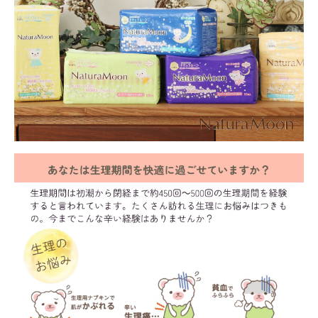
meeting_room
person
ログイン
会員登録