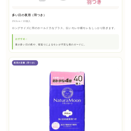
多い日の夜用（羽つき）
29.0cm / 10個入
ロングサイズに羽のホールド力をプラス。伝いモレや横モレをしっかり防ぎます。
おすすめ：
量が多い日の夜や、寝返りによるモレが不安な夜のガードに。
夜用大容量（羽つき）