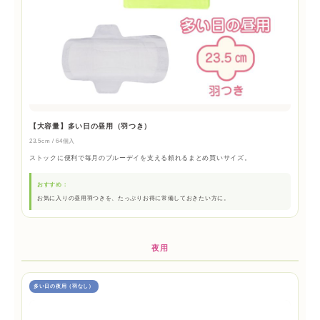
【大容量】多い日の昼用（羽つき）
23.5cm / 64個入
ストックに便利で毎月のブルーデイを支える頼れるまとめ買いサイズ。
おすすめ：
お気に入りの昼用羽つきを、たっぷりお得に常備しておきたい方に。
夜用
多い日の夜用（羽なし）