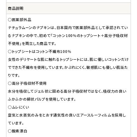
商品説明
○医薬部外品
ナチュラムーンのナプキンは、日本国内で医薬部外品として承認されてい
るナプキンの中で、初めて「コットン100％のトップシート＋高分子吸収材
不使用」を両立した商品です。
○トップシートはコットン不織布100％
女性のデリケートな肌に触れるトップシートには、肌に優しいコットンだけ
でできた不織布を使用しています。かぶれにくく、敏感肌にも優しい肌当た
りです。
○高分子吸収材不使用
水分を吸収してジェル状に固める高分子吸収材ではなく、吸収力の良い
ふかふかの綿状パルプを使用しています。
○ムレにくい
空気と水蒸気のみをとおす通気性の良いエアースルーフィルムを採用し
ています。
○酸素漂白