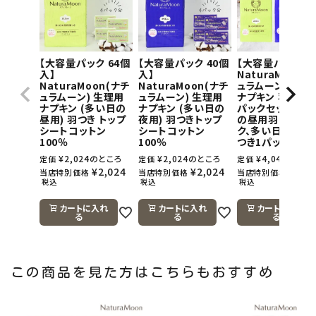
【大容量パック 64個
【大容量パック 40個
【大容量パック】
入】
入】
NaturaMoon(
NaturaMoon(ナチ
NaturaMoon(ナチ
ュラムーン) 生理
ュラムーン) 生理用
ュラムーン) 生理用
ナプキン 羽つき×
ナプキン (多い日の
ナプキン (多い日の
パックセット(多
昼用) 羽つき トップ
夜用) 羽つきトップ
の昼用羽つき1パ
シートコットン
シートコットン
ク、多い日の夜用
100％
100％
つき1パック)
¥
2,024
のところ
¥
2,024
のところ
¥
4,048
のとこ
定価
定価
定価
¥
2,024
¥
2,024
¥
4,0
当店特別価格
当店特別価格
当店特別価格
税込
税込
税込
カートに入れ
カートに入れ
カートに入れ
る
る
る
この商品を見た方はこちらもおすすめ