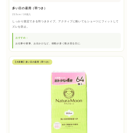
多い日の昼用（羽つき）
23.5cm / 16個入
しっかり固定できる羽つきタイプ。アクティブに動いてもショーツにフィットして
ズレを防止。
おすすめ：
お仕事や家事、お出かけなど、移動が多く動き回る日に.
【大容量】多い日の昼用（羽つき）