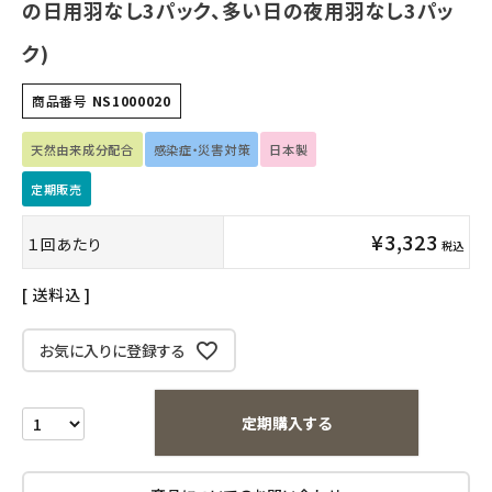
日用品雑貨
の日用羽なし3パック、多い日の夜用羽なし3パッ
ク)
フェムケア
商品番号
NS1000020
インナー・下着・ナイトウェア
天然由来成分配合
感染症・災害対策
日本製
キッズ・ベビー・マタニティ
定期販売
キッチン用品
¥
3,323
１回あたり
税込
フード・ドリンク
送料込
ブランド
お気に入りに登録する
定期購入
定期購入する
オリジナルブランド