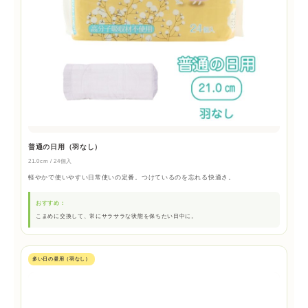
普通の日用（羽なし）
21.0cm / 24個入
軽やかで使いやすい日常使いの定番。つけているのを忘れる快適さ。
おすすめ：
こまめに交換して、常にサラサラな状態を保ちたい日中に。
多い日の昼用（羽なし）