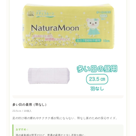
多い日の昼用（羽なし）
23.5cm / 18個入
足の付け根の擦れやチクチク感が気にならない、羽なし派のための安心サイズ。
おすすめ：
羽の違和感が苦手だけど、普通の昼用だと少し不安な時に。