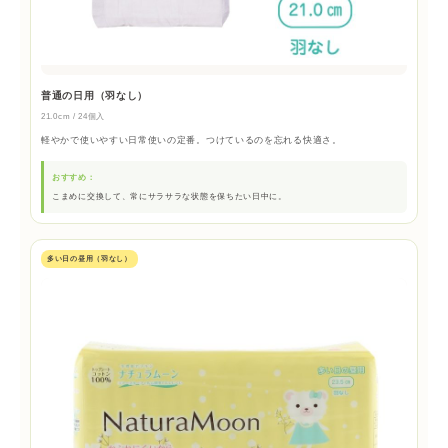
普通の日用（羽なし）
21.0cm / 24個入
軽やかで使いやすい日常使いの定番。つけているのを忘れる快適さ。
おすすめ：
こまめに交換して、常にサラサラな状態を保ちたい日中に。
多い日の昼用（羽なし）