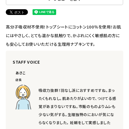
エコリュクス
エコメイト
高分子吸収材不使用！トップシートにコットン100％を使用！お肌
ナチュラプラス
にはやさしく、とても温かな肌触りで、かぶれにくく敏感肌の方に
も安心してお使いいただける生理用ナプキンです。
アルマウィン
STAFF VOICE
アルモニベルツ
あさこ
コラム・スタッフのおすすめ
店長
吸収力抜群！羽なし派におすすめですね。まっ
ご利用ガイド等
たくもれなし。肌あたりがよいので、つけてる感
覚があまりないですね。市販のものよりムレも
アカウント情報
少ない気がする。生理独特のにおいが気にな
ようこそ ゲスト 様
らなくなりました。 妊娠をして実感しました