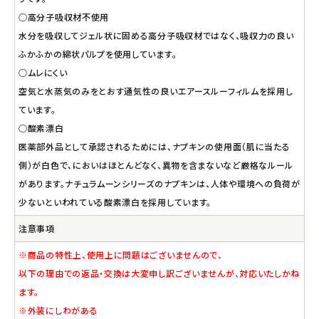
○高分子吸収材不使用
水分を吸収してジェル状に固める高分子吸収材ではなく、吸収力の良い
ふかふかの綿状パルプを使用しています。
○ムレにくい
空気と水蒸気のみをとおす通気性の良いエアースルーフィルムを採用し
ています。
○酸素漂白
医薬部外品として承認されるためには、ナプキンの使用面（肌に当たる
側）が白色で、においはほとんどなく、異物を含まないなど厳格なルール
があります。ナチュラムーンシリーズのナプキンは、人体や環境への負荷が
少ないといわれている酸素漂白を採用しています。
注意事項
※商品の特性上、使用上に問題はございませんので、
以下の理由での返品・交換は大変申し訳ございませんが、対応いたしかね
ます。
※外装にしわがある