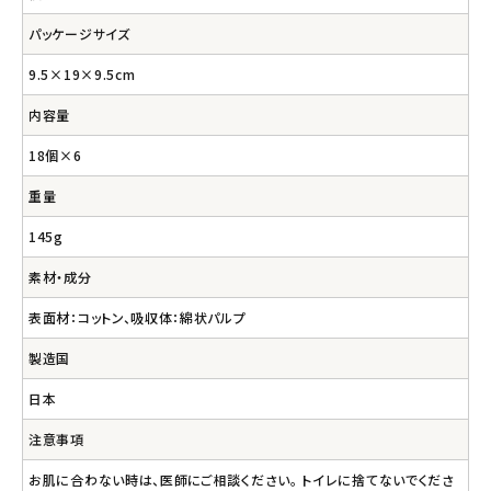
パッケージサイズ
9.5×19×9.5cm
内容量
18個×6
重量
145g
素材・成分
表面材：コットン、吸収体：綿状パルプ
製造国
日本
注意事項
お肌に合わない時は、医師にご相談ください。 トイレに捨てないでくださ