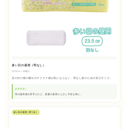
多い日の昼用（羽なし）
23.5cm / 18個入
足の付け根の擦れやチクチク感が気にならない、羽なし派のための安心サイズ。
おすすめ：
羽の違和感が苦手だけど、普通の昼用だと少し不安な時に。
多い日の昼用（羽つき）