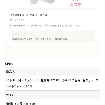
【大容量】多い日の夜用（羽つき）
29.0cm / 40個入
多い日の夜が続いても安心。モレ対策を万全にするまとめ買いパック。
おすすめ：
毎月の夜用を切らさず、お家にゆとりを持って備えたい方に。
SPEC
商品名
【6個セット】ナチュラムーン 生理用ナプキン [多い日の昼用] 羽なしトップ
シートコットン100％
サイズ
横幅8.5×長さ23.5cm