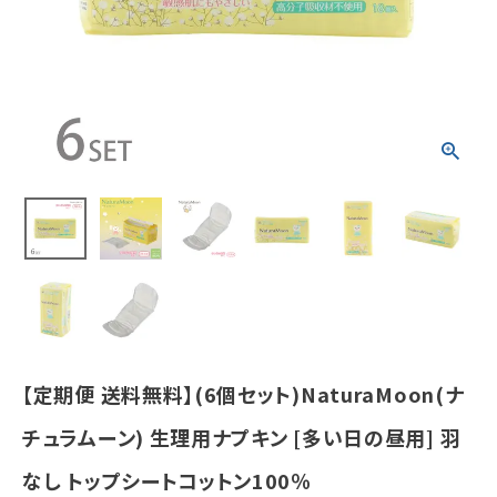
昼用] 羽なし ト
ップシートコッ
トン100％
¥
3,323
(税込)
ホーム
新商品
カテゴリーから探す
美容・コスメ・香水
【定期便 送料無料】(6個セット)NaturaMoon(ナ
衛生用品
チュラムーン) 生理用ナプキン [多い日の昼用] 羽
日用品雑貨
なし トップシートコットン100％