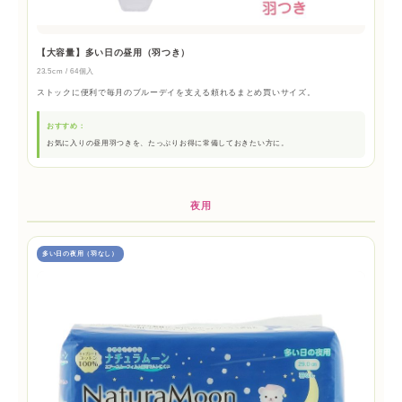
【大容量】多い日の昼用（羽つき）
23.5cm / 64個入
ストックに便利で毎月のブルーデイを支える頼れるまとめ買いサイズ。
おすすめ：
お気に入りの昼用羽つきを、たっぷりお得に常備しておきたい方に。
夜用
多い日の夜用（羽なし）