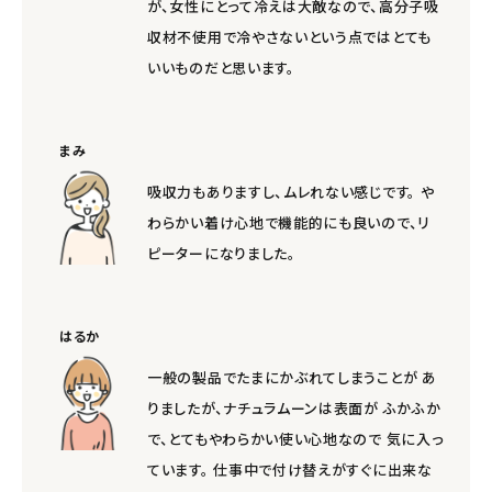
meeting_room
person
が、女性にとって冷えは大敵なので、高分子吸
ログイン
会員登録
収材不使用で冷やさないという点ではとても
いいものだと思います。
まみ
吸収力もありますし、ムレれない感じです。 や
わらかい着け心地で機能的にも良いので、リ
ピーターになりました。
はるか
一般の製品でたまにかぶれてしまうことが あ
りましたが、ナチュラムーンは表面が ふかふか
で、とてもやわらかい使い心地なので 気に入っ
ています。 仕事中で付け替えがすぐに出来な