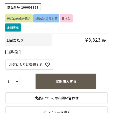
フェムケア
商品番号
100003373
インナー・下着・ナイトウェア
天然由来成分配合
感染症・災害対策
日本製
キッズ・ベビー・マタニティ
定期販売
¥
3,323
１回あたり
キッチン用品
税込
送料込
フード・ドリンク
お気に入りに登録する
ブランド
定期購入
定期購入する
オリジナルブランド
商品についてのお問い合わせ
ナチュラムーン
レビューを書く