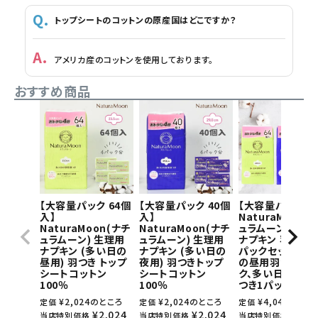
トップシートのコットンの原産国はどこですか？
アメリカ産のコットンを使用しております。
おすすめ商品
【大容量パック 64個
【大容量パック 40個
【大容量パック】
入】
入】
NaturaMoon(
NaturaMoon(ナチ
NaturaMoon(ナチ
ュラムーン) 生理
ュラムーン) 生理用
ュラムーン) 生理用
ナプキン 羽つき×
ナプキン (多い日の
ナプキン (多い日の
パックセット(多
昼用) 羽つき トップ
夜用) 羽つきトップ
の昼用羽つき1パ
シートコットン
シートコットン
ク、多い日の夜用
100％
100％
つき1パック)
¥
2,024
のところ
¥
2,024
のところ
¥
4,048
のとこ
定価
定価
定価
¥
2,024
¥
2,024
¥
4,0
当店特別価格
当店特別価格
当店特別価格