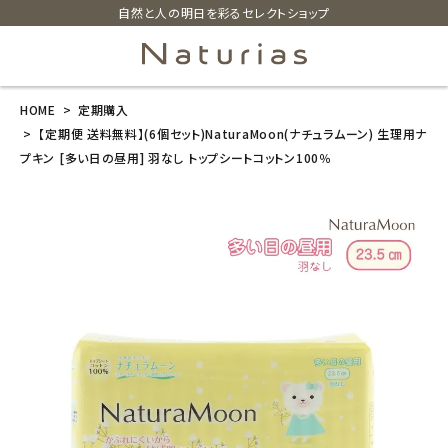
自然と人の明日を彩るセレクトショップ
HOME
定期購入
search
【定期便 送料無料】(6個セット)NaturaMoon(ナチュラムーン) 生理用ナ
プキン [多い日の昼用] 羽なし トップシートコットン100％
【定期便 送料
無料】(6個セッ
ト)NaturaMoo
n(ナチュラムー
ン) 生理用ナプ
キン [多い日の