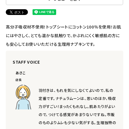
エコリュクス
エコメイト
高分子吸収材不使用！トップシートにコットン100％を使用！お肌
ナチュラプラス
にはやさしく、とても温かな肌触りで、かぶれにくく敏感肌の方に
も安心してお使いいただける生理用ナプキンです。
アルマウィン
STAFF VOICE
アルモニベルツ
あさこ
コラム・スタッフのおすすめ
店長
羽付きは、もれを気にしなくてよいので、私の
ご利用ガイド等
定番です。ナチュラムーンは、思いのほか、吸収
力がすごい！まったくもれなし。肌あたりがよい
アカウント情報
ので、つけてる感覚があまりないですね。市販
ようこそ ゲスト 様
のものよりムレも少ない気がする。生理独特の