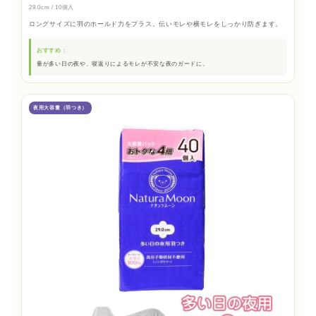
29.0cm / 10個入
ロングサイズに羽のホールド力をプラス。伝いモレや横モレをしっかり防ぎます。
おすすめ：
量が多い日の夜や、寝返りによるモレが不安な夜のガードに。
夜用大容量（羽つき）