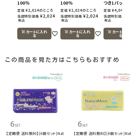
100％
100％
つき1パック)
¥
2,024
のところ
¥
2,024
のところ
¥
4,048
のとこ
定価
定価
定価
¥
2,024
¥
2,024
¥
4,0
当店特別価格
当店特別価格
当店特別価格
税込
税込
税込
カートに入れ
カートに入れ
カートに入れ
る
る
る
この商品を見た方はこちらもおすすめ
【定期便 送料無料】(6個セット)Nat
【定期便 送料無料】(6個セット)Nat