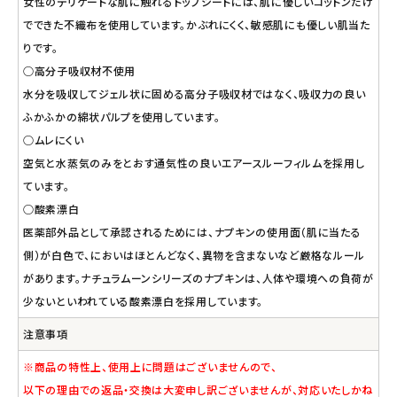
女性のデリケートな肌に触れるトップシートには、肌に優しいコットンだけ
でできた不織布を使用しています。かぶれにくく、敏感肌にも優しい肌当た
りです。
○高分子吸収材不使用
水分を吸収してジェル状に固める高分子吸収材ではなく、吸収力の良い
ふかふかの綿状パルプを使用しています。
○ムレにくい
空気と水蒸気のみをとおす通気性の良いエアースルーフィルムを採用し
ています。
○酸素漂白
医薬部外品として承認されるためには、ナプキンの使用面（肌に当たる
側）が白色で、においはほとんどなく、異物を含まないなど厳格なルール
があります。ナチュラムーンシリーズのナプキンは、人体や環境への負荷が
少ないといわれている酸素漂白を採用しています。
注意事項
※商品の特性上、使用上に問題はございませんので、
以下の理由での返品・交換は大変申し訳ございませんが、対応いたしかね