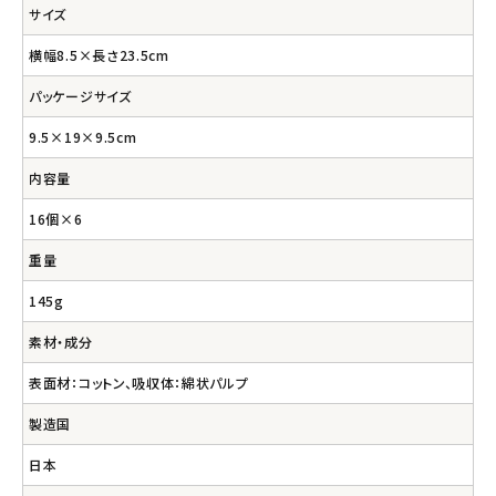
サイズ
横幅8.5×長さ23.5cm
パッケージサイズ
9.5×19×9.5cm
内容量
16個×6
重量
145g
素材・成分
表面材：コットン、吸収体：綿状パルプ
製造国
日本