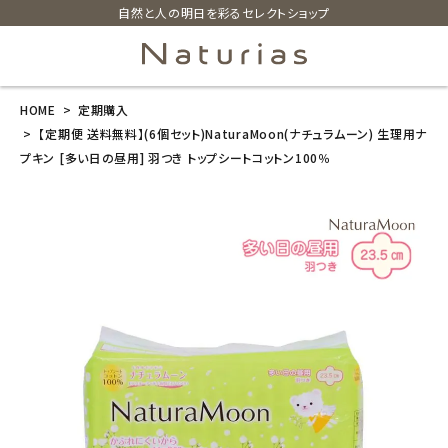
自然と人の明日を彩るセレクトショップ
HOME
定期購入
search
【定期便 送料無料】(6個セット)NaturaMoon(ナチュラムーン) 生理用ナ
プキン [多い日の昼用] 羽つき トップシートコットン100％
【定期便 送料
無料】(6個セッ
ト)NaturaMoo
n(ナチュラムー
ン) 生理用ナプ
キン [多い日の