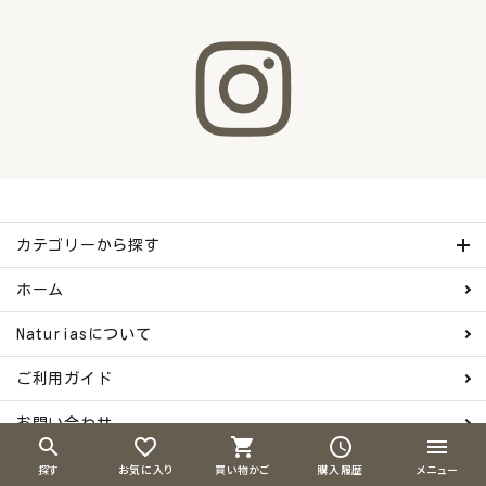
カテゴリーから探す
ホーム
Naturiasについて
ご利用ガイド
お問い合わせ
search
favorite_border
shopping_cart
schedule
menu
会員登録
探す
お気に入り
買い物かご
購入履歴
メニュー