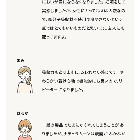
meeting_room
person
においが気にならなくなりました。 妊娠をして
ログイン
会員登録
実感しましたが、女性にとって冷えは大敵なの
で、高分子吸収材不使用で冷やさないという
点ではとてもいいものだと思います。友人にも
配ってますよ。
まみ
吸収力もありますし、ムレれない感じです。 や
わらかい着け心地で機能的にも良いので、リ
ピーターになりました。
はるか
一般の製品でたまにかぶれてしまうことが あ
りましたが、ナチュラムーンは表面が ふかふか