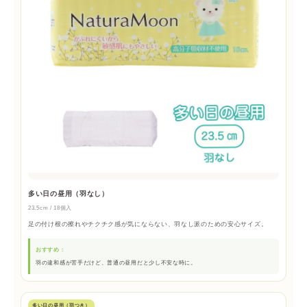
多い日の昼用（羽なし）
23.5cm / 18個入
足の付け根の擦れやチクチク感が気にならない、羽なし派のための安心サイズ。
おすすめ：
羽の違和感が苦手だけど、普通の昼用だと少し不安な時に。
多い日の昼用（羽つき）