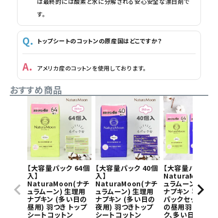
は最終的には酸素と水に分解される安心安全な漂白剤で
す。
トップシートのコットンの原産国はどこですか？
アメリカ産のコットンを使用しております。
おすすめ商品
【大容量パック 64個
【大容量パック 40個
【大容量パック】
入】
入】
NaturaMoon(
NaturaMoon(ナチ
NaturaMoon(ナチ
ュラムーン) 生理
ュラムーン) 生理用
ュラムーン) 生理用
ナプキン 羽つき×
ナプキン (多い日の
ナプキン (多い日の
パックセット(多
昼用) 羽つき トップ
夜用) 羽つきトップ
の昼用羽つき1パ
シートコットン
シートコットン
ク、多い日の夜用