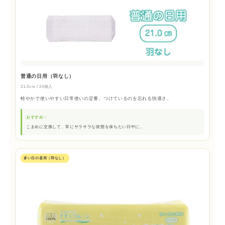
普通の日用（羽なし）
21.0cm / 24個入
軽やかで使いやすい日常使いの定番。つけているのを忘れる快適さ。
おすすめ：
こまめに交換して、常にサラサラな状態を保ちたい日中に。
多い日の昼用（羽なし）