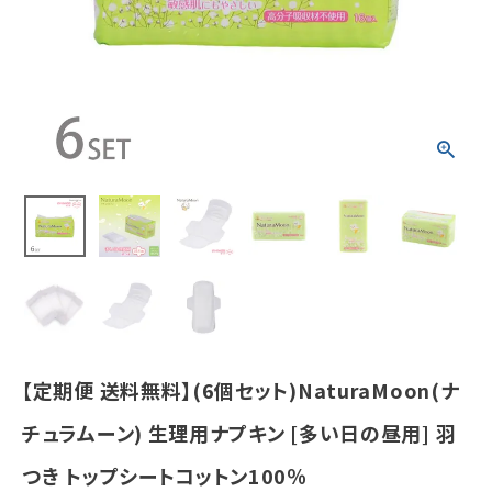
昼用] 羽つき ト
ップシートコッ
トン100％
¥
3,323
(税込)
ホーム
新商品
カテゴリーから探す
美容・コスメ・香水
【定期便 送料無料】(6個セット)NaturaMoon(ナ
衛生用品
チュラムーン) 生理用ナプキン [多い日の昼用] 羽
日用品雑貨
つき トップシートコットン100％