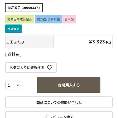
フェムケア
商品番号
100003372
インナー・下着・ナイトウェア
天然由来成分配合
感染症・災害対策
日本製
キッズ・ベビー・マタニティ
定期販売
¥
3,323
１回あたり
キッチン用品
税込
送料込
フード・ドリンク
お気に入りに登録する
ブランド
定期購入
定期購入する
オリジナルブランド
商品についてのお問い合わせ
ナチュラムーン
レビューを書く