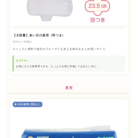
【大容量】多い日の昼用（羽つき）
23.5cm / 64個入
ストックに便利で毎月のブルーデイを支える頼れるまとめ買いサイズ。
おすすめ：
お気に入りの昼用羽つきを、たっぷりお得に常備しておきたい方に。
夜用
多い日の夜用（羽なし）