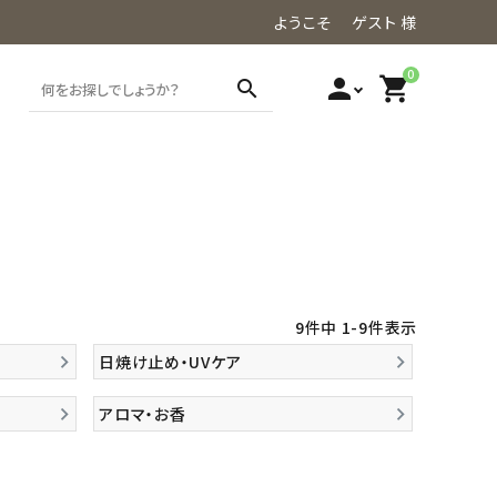
ようこそ ゲスト 様
0
person
shopping_cart
search
9
件中
1
-
9
件表示
日焼け止め・UVケア
アロマ・お香