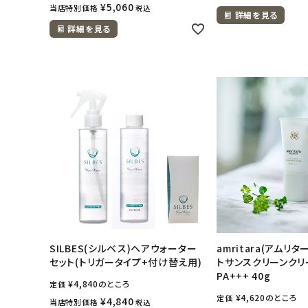
¥
5,060
当店特別価格
税込
詳細を見る
詳細を見る
SILBES(シルベス)ヘアウォーター
amritara(アムリ
セット(トリガータイプ+付け替え用)
トサンスクリーンクリー
PA+++ 40g
¥
4,840
のところ
定価
¥
4,620
のところ
定価
¥
4,840
当店特別価格
税込