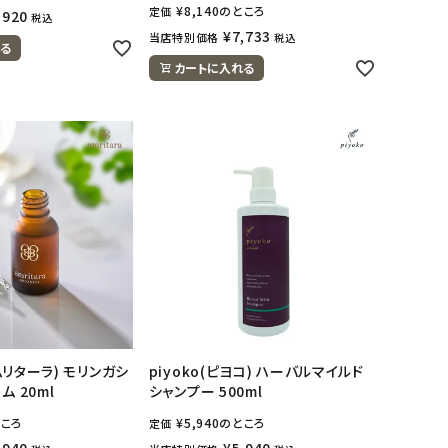
¥
8,140
のところ
定価
,920
税込
¥
7,733
当店特別価格
税込
る
カートに入れる
アムリターラ) モリンガシ
piyoko(ピヨコ) ハーバルマイルド
ム 20ml
シャンプー 500ml
ころ
¥
5,940
のところ
定価
,940
¥
5,940