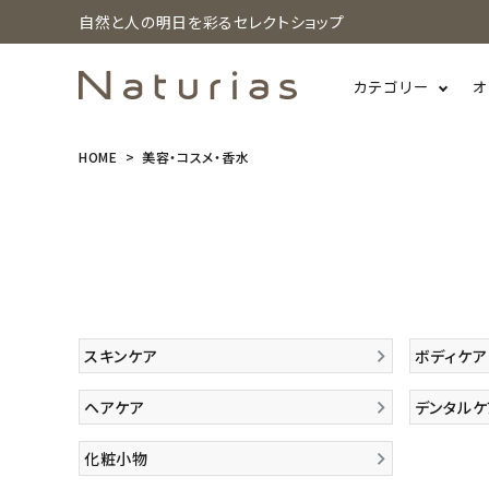
自然と人の明日を彩るセレクトショップ
カテゴリー
オ
HOME
美容・コスメ・香水
search
ホーム
新商品
スキンケア
ボディケア
カテゴリーから探す
ヘアケア
デンタルケ
美容・コスメ・香水
化粧小物
衛生用品