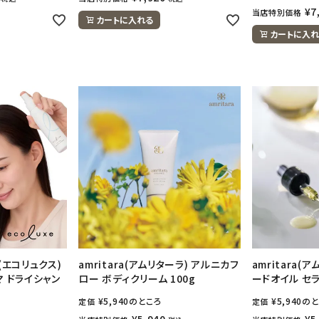
¥
7
当店特別価格
カートに入れる
カートに入れ
e(エコリュクス)
amritara(アムリターラ) アルニカフ
amritara(
マ ドライシャン
ロー ボディクリーム 100g
ードオイル セラ
¥
5,940
のところ
¥
5,940
のと
定価
定価
¥
5,940
¥
5