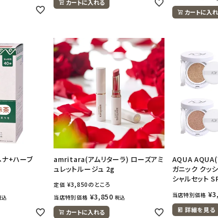
カートに入れる
カートに入れ
 ヘナ+ハーブ
amritara(アムリターラ) ローズアミ
AQUA AQUA
ュレットルージュ 2g
ガニック クッ
シャルセット SP
¥
3,850
のところ
定価
¥
3
当店特別価格
¥
3,850
当店特別価格
税込
税込
詳細を見る
カートに入れる