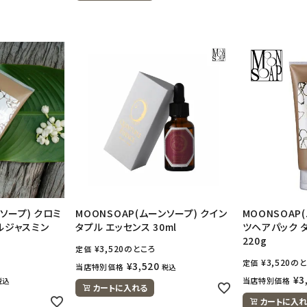
ンソープ) クロミ
MOONSOAP(ムーンソープ) クイン
MOONSOAP
ルジャスミン
タプル エッセンス 30ml
ツヘアパック 
220g
¥
3,520
のところ
定価
¥
3,520
のと
定価
¥
3,520
当店特別価格
税込
¥
3
当店特別価格
税込
カートに入れる
カートに入れ