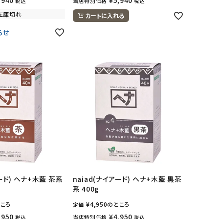
当店特別価格
税込
税込
在庫切れ
カートに入れる
らせ
アード) ヘナ+木藍 茶系
naiad(ナイアード) ヘナ+木藍 黒茶
系 400g
ころ
¥
4,950
のところ
定価
,950
¥
4,950
当店特別価格
税込
税込