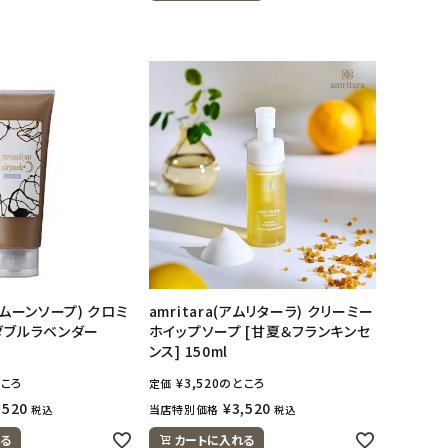
(ムーンソープ) クロミ
amritara(アムリターラ) クリーミー
ダブルラベンダー
ホイップソープ [甘夏＆フランキンセ
ンス] 150ml
ころ
¥
3,520
のところ
定価
,520
¥
3,520
当店特別価格
税込
税込
る
カートに入れる