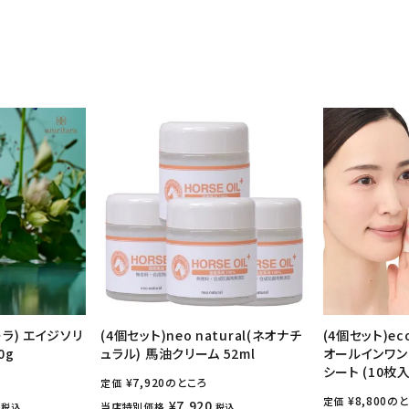
ーラ) エイジソリ
(4個セット)neo natural(ネオナチ
(4個セット)ec
0g
ュラル) 馬油クリーム 52ml
オールインワン
シート (10枚入
¥
7,920
のところ
定価
¥
8,800
のと
定価
¥
7,920
当店特別価格
税込
税込