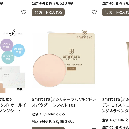
¥
4,620
¥
4
当店特別価格
当店特別価格
税込
税込
カートに入れる
カートに入れ
2個セッ
amritara(アムリターラ) スキンドレ
amritara(
ュクス) オールイ
スパウダー レフィル 10g
デン モイスト 
ンジングシート
ンジ＆ラベンダー
¥
3,960
のところ
定価
¥
3,960
のと
定価
¥
3,960
当店特別価格
税込
¥
3
当店特別価格