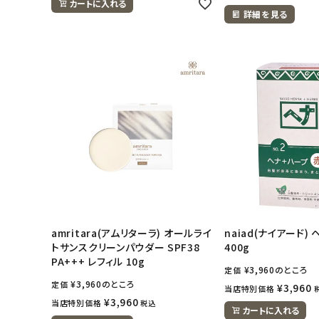
カートに入れる
詳細を見る
amritara(アムリターラ) オールライ
naiad(ナイアード)
トサンスクリーンパウダー SPF38
400g
PA+++ レフィル 10g
¥
3,960
のところ
定価
¥
3,960
のところ
定価
¥
3,960
当店特別価格
¥
3,960
当店特別価格
税込
カートに入れる