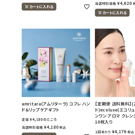
¥
4,620
当店特別価格
カートに入れる
カートに入れる
amritara(アムリターラ) コフレ ハン
【定期便 送料無料】(
ド＆リップケアギフト
ト)ecoluxe(エコリ
ンワン アロマ クレ
¥
4,180
のところ
定価
10枚入り
¥
4,180
当店特別価格
税込
¥
4,176
１回あたり
税込