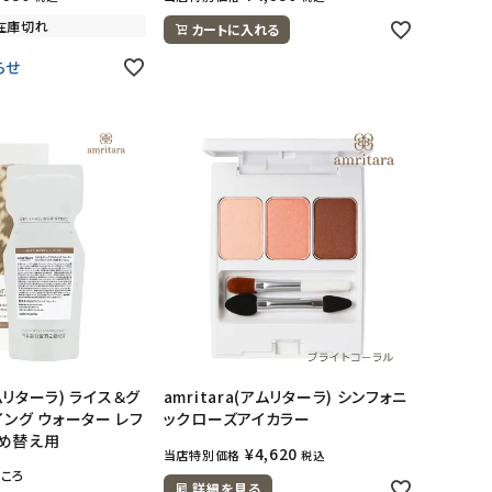
在庫切れ
カートに入れる
らせ
アムリターラ) ライス＆グ
amritara(アムリターラ) シンフォニ
イング ウォーター レフ
ックローズアイカラー
 詰め替え用
¥
4,620
当店特別価格
税込
ころ
詳細を見る