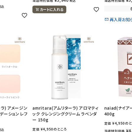
当店特別価格
当店特別価格
税込
税込
カートに入れる
再入荷お知
ターラ) アメージン
amritara(アムリターラ) アロマティ
naiad(ナイ
デーション レフ
ック クレンジングクリーム ラベンダ
400g
ー 150g
¥
4,950
のと
定価
¥
4,950
のところ
定価
税込
¥
4
当店特別価格