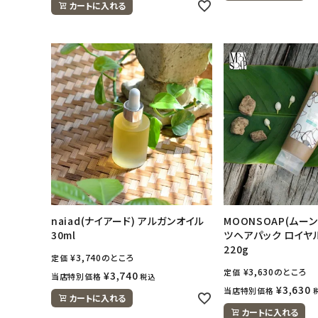
カートに入れる
naiad(ナイアード) アルガンオイル
MOONSOAP(ムー
30ml
ツヘアパック ロイヤ
220g
¥
3,740
のところ
定価
¥
3,630
のところ
定価
¥
3,740
当店特別価格
税込
¥
3,630
当店特別価格
カートに入れる
カートに入れる