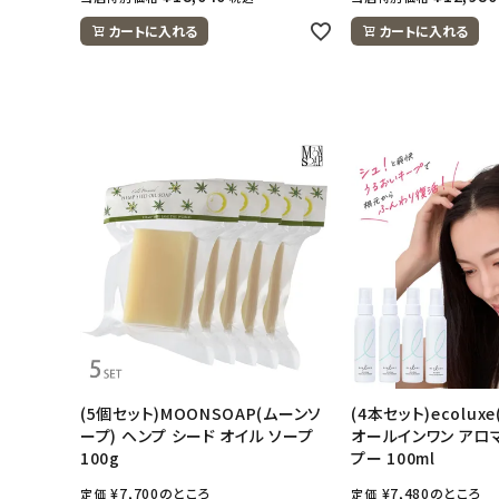
カートに入れる
カートに入れる
ナチュラムーン
エコリュクス
エコメイト
ナチュラプラス
アルマウィン
アルモニベルツ
コラム・スタッフのおすすめ
(5個セット)MOONSOAP(ムーンソ
(4本セット)ecolux
ープ) ヘンプ シード オイル ソープ
オールインワン アロ
ご利用ガイド等
100g
プー 100ml
¥
7,700
のところ
¥
7,480
のところ
定価
定価