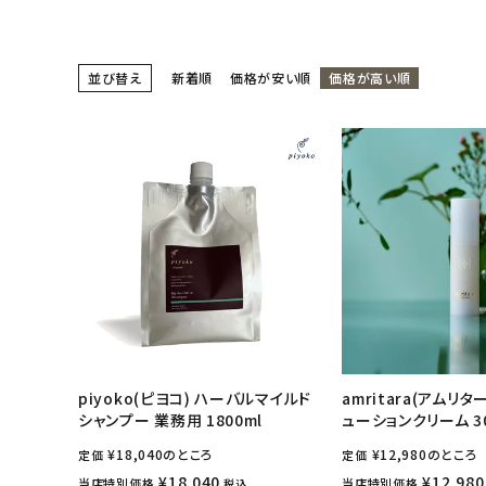
日用品雑貨
並び替え
新着順
価格が安い順
価格が高い順
フェムケア
インナー・下着・ナイトウェア
キッズ・ベビー・マタニティ
キッチン用品
フード・ドリンク
ブランド
piyoko(ピヨコ) ハーバルマイルド
amritara(アムリタ
シャンプー 業務用 1800ml
ューションクリーム 3
定期購入
¥
18,040
のところ
¥
12,980
のところ
定価
定価
オリジナルブランド
¥
18,040
¥
12,980
当店特別価格
当店特別価格
税込