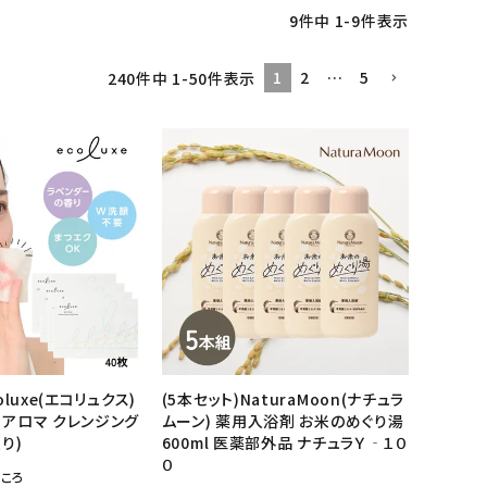
9
件中
1
-
9
件表示
1
2
…
5
240
件中
1
-
50
件表示
oluxe(エコリュクス)
(5本セット)NaturaMoon(ナチュラ
 アロマ クレンジング
ムーン) 薬用入浴剤 お米のめぐり湯
り)
600ml 医薬部外品 ナチュラＹ‐１０
０
ころ