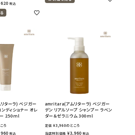
,620
税込
る
アムリターラ) ベジガー
amritara(アムリターラ) ベジガー
コンディショナー オレ
デン リアルソープ シャンプー ラベン
 250ｍl
ダー＆ゼラニウム 300ｍl
ころ
¥
3,960
のところ
定価
,960
¥
3,960
当店特別価格
税込
税込