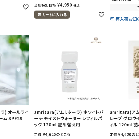
¥
4,950
当店特別価格
税込
カートに入れる
再入荷お知
ターラ) オールライ
amritara(アムリターラ) ホワイトバ
amritara(
ム SPF29
ーチ モイストウォーター レフィルパ
レープ グロウ
ック 120ml 詰め替え用
ィル 120ml
¥
4,620
のところ
¥
4,620
のと
定価
定価