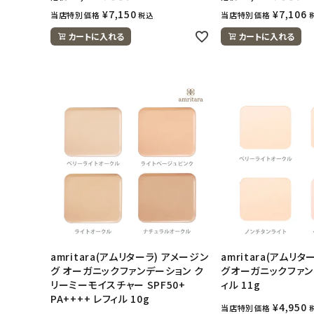
アカウント情報
¥
7,150
¥
7,106
当店特別価格
当店特別価格
税込
ようこそ ゲスト 様
カートに入れる
カートに入れる
meeting_room
person
ログイン
会員登録
amritara(アムリターラ) アメージン
amritara(アムリ
グ オーガニックファンデーション ク
グオーガニックファン
リーミーモイスチャー SPF50+
ィル 11g
PA++++ レフィル 10g
¥
4,950
当店特別価格