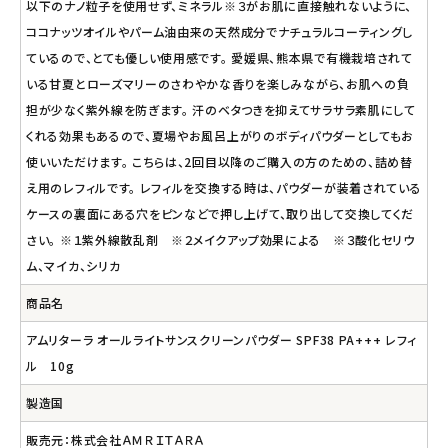
以下のナノ粒子を使用せず、ミネラル※３がお肌に直接触れないように、
ココナッツオイルやパーム油由来の天然成分でナチュラルコーティングし
ているので、とても優しい使用感です。 愛媛県、熊本県で有機栽培されて
いる甘夏とローズマリーのさわやかな香りを楽しみながら、お肌への負
担が少なく紫外線を防ぎます。 汗のベタつきを抑えてサラサラ素肌にして
くれる効果もあるので、夏場やお風呂上がりのボディパウダーとしてもお
使いいただけます。 こちらは、2回目以降のご購入の方のための、詰め替
え用のレフィルです。 レフィルを交換する時は、パウダーが装着されている
ケースの裏面にある穴をピンなどで押し上げて、取り出して交換してくだ
さい。 ※１紫外線散乱剤 ※２メイクアップ効果による ※３酸化セリウ
ム、マイカ、シリカ
商品名
アムリターラ オールライトサンスクリーンパウダー SPF38 PA+++ レフィ
ル 10g
製造国
販売元：株式会社ＡＭＲＩＴＡＲＡ