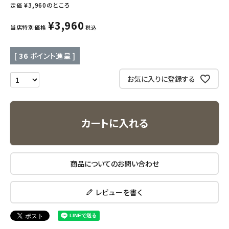
インナー・下着・ナイトウェア
¥
3,960
のところ
定価
¥
3,960
当店特別価格
税込
キッズ・ベビー・マタニティ
[
36
ポイント進呈 ]
キッチン用品
お気に入りに登録する
フード・ドリンク
ブランド
カートに入れる
定期購入
オリジナルブランド
商品についてのお問い合わせ
ナチュラムーン
レビューを書く
エコリュクス