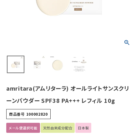
g
¥
3,960
(税込)
ホーム
新商品
カテゴリーから探す
美容・コスメ・香水
amritara(アムリターラ) オールライトサンスクリ
衛生用品
ーンパウダー SPF38 PA+++ レフィル 10g
日用品雑貨
商品番号
100002820
フェムケア
メール便選択可能
天然由来成分配合
日本製