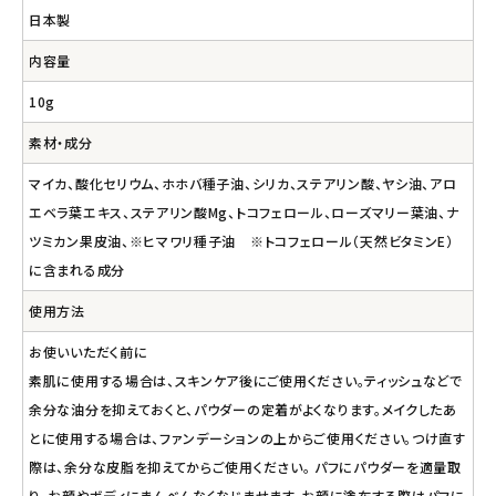
日本製
内容量
10g
素材・成分
マイカ、酸化セリウム、ホホバ種子油、シリカ、ステアリン酸、ヤシ油、アロ
エベラ葉エキス、ステアリン酸Mg、トコフェロール、ローズマリー葉油、ナ
ツミカン果皮油、※ヒマワリ種子油 ※トコフェロール（天然ビタミンE）
に含まれる成分
使用方法
お使いいただく前に
素肌に使用する場合は、スキンケア後にご使用ください。ティッシュなどで
余分な油分を抑えておくと、パウダーの定着がよくなります。メイクしたあ
とに使用する場合は、ファンデーションの上からご使用ください。つけ直す
際は、余分な皮脂を抑えてからご使用ください。 パフにパウダーを適量取
り、お顔やボディにまんべんなくなじませます。お顔に塗布する際はパフに