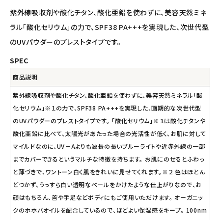
エコメイト
紫外線吸収剤や酸化チタン、酸化亜鉛を使わずに、美容天然ミネ
ラル「酸化セリウム」の力で、SPF38 PA+++を実現した、次世代型
ナチュラプラス
のUVパウダーのプレストタイプです。
SPEC
アルマウィン
商品説明
アルモニベルツ
紫外線吸収剤や酸化チタン、酸化亜鉛を使わずに、美容天然ミネラル「酸
化セリウム」※１の力で、SPF38 PA+++を実現した、画期的な次世代型
コラム・スタッフのおすすめ
のUVパウダーのプレストタイプです。 「酸化セリウム」※１は酸化チタンや
酸化亜鉛に比べて、太陽光があたった場合の光活性が低く、お肌に対して
ご利用ガイド等
マイルドなのに、UV－Aよりも波長の長いブルーライトや近赤外線の一部
までカバーできるというマルチな特徴を持ちます。 お肌にのせるとふわっ
アカウント情報
と薄づきで、ワントーン白く肌をきれいに見せてくれます。※２ 色はほとん
ようこそ ゲスト 様
どつかず、うっすら白い透明なベールをかけたような仕上がりなので、お
顔はもちろん、首や手足などボディにもご使用いただけます。 オーガニッ
meeting_room
person
ログイン
会員登録
クのホホバオイルを配合しているので、ほどよい保湿感をキープ。 100nm