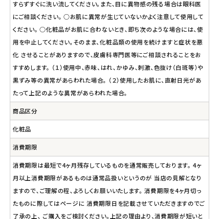
すらずすぐに洗い流してください。また、目に異物感の残る場合は眼科医
にご相談ください。 ○お肌に異常が生じていないかよく注意して使用して
ください。 ○化粧品がお肌に合わないとき、即ち次のような場合には、使
用を中止してください。そのまま、化粧品類の使用を続けますと症状を悪
化 させることがありますので、皮膚科専門医等にご相談されることをお
すすめします。 （１）使用中、赤味、はれ、かゆみ、刺激、色抜け（白斑等）や
黒ずみ等の異常があらわれた場合。 （２）使用したお肌に、直射日光があ
たって上記のような異常があらわれた場合。
商品区分
化粧品
消費期限
消費期限は最短で4ヶ月残存しているものを通常販売しております。 4ヶ
月以上消費期限があるものは通常品扱いというのが 当店の見解となり
ますので、ご理解の程、よろしくお願いいたします。 消費期限を4ヶ月切っ
たものに際してはページに 消費期限日を記載させていただきますのでご
了承の上、 ご購入をご検討ください。上記の理由より、消費期限が短いと