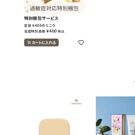
特別梱包サービス
¥
400
のところ
定価
¥
400
当店特別価格
税込
カートに入れる