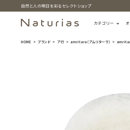
自然と人の明日を彩るセレクトショップ
カテゴリー
オ
HOME
ブランド
ア行
amritara（アムリターラ）
amrit
search
amritara
(アムリター
ラ) オーガニ
ックコットン