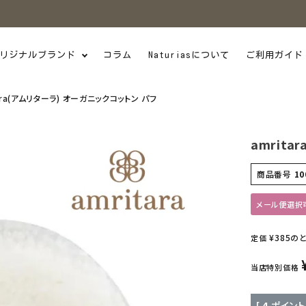
リジナルブランド
コラム
Naturiasについて
ご利用ガイド
ara(アムリターラ) オーガニックコットン パフ
amrit
商品番号
10
メール便選択
¥
385
の
定価
当店特別価格
[
4
ポイント