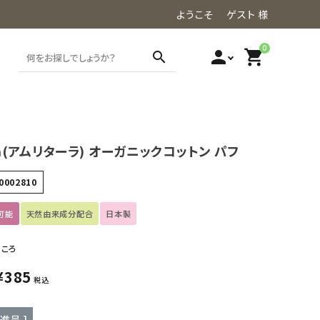
ようこそ ゲスト 様
0
person
shopping_cart
search
ara(アムリターラ) オーガニックコットン パフ
0002810
可能
天然由来成分配合
日本製
ところ
¥
385
税込
進呈 ]