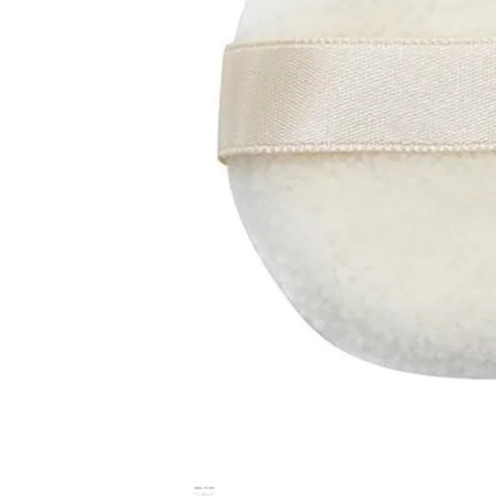
パフ
¥
385
(税込)
ホーム
新商品
カテゴリーから探す
美容・コスメ・香水
衛生用品
日用品雑貨
フェムケア
インナー・下着・ナイトウェア