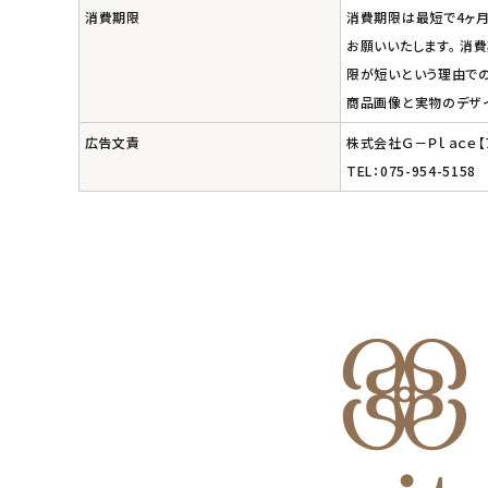
エコメイト
消費期限
消費期限は最短で4ヶ月
お願いいたします。 消
ナチュラプラス
限が短いという理由での
商品画像と実物のデザ
アルマウィン
広告文責
株式会社Ｇ－Ｐｌａｃｅ
TEL：075-954-5158
アルモニベルツ
コラム・スタッフのおすすめ
ご利用ガイド等
アカウント情報
ようこそ ゲスト 様
meeting_room
person
ログイン
会員登録