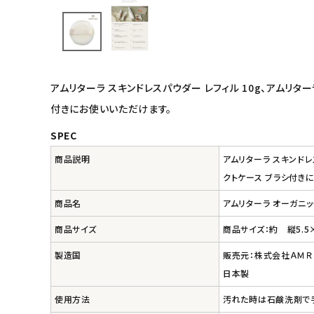
キッズ・ベビー・マタニティ
キッチン用品
アムリターラ スキンドレスパウダー レフィル 10g、アムリター
フード・ドリンク
付きにお使いいただけます。
SPEC
ブランド
商品説明
アムリターラ スキンドレ
定期購入
クトケース ブラシ付き
商品名
アムリターラ オーガニッ
オリジナルブランド
商品サイズ
商品サイズ：約 縦5.5
ナチュラムーン
製造国
販売元：株式会社ＡＭＲ
日本製
エコリュクス
使用方法
汚れた時は石鹸洗剤で手