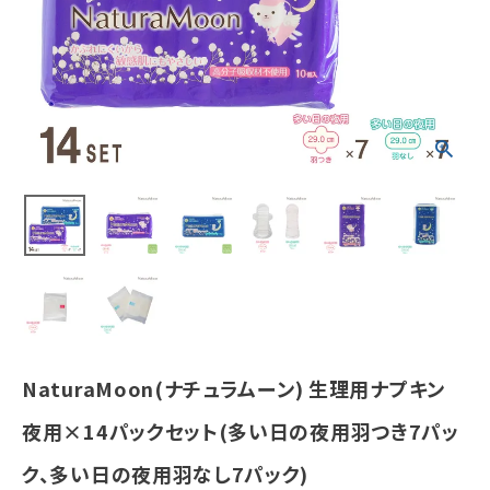
つき7パック、多
い日の夜用羽
なし7パック)
¥
7,753
(税込)
ホーム
新商品
カテゴリーから探す
美容・コスメ・香水
NaturaMoon(ナチュラムーン) 生理用ナプキン
衛生用品
夜用×14パックセット(多い日の夜用羽つき7パッ
日用品雑貨
ク、多い日の夜用羽なし7パック)