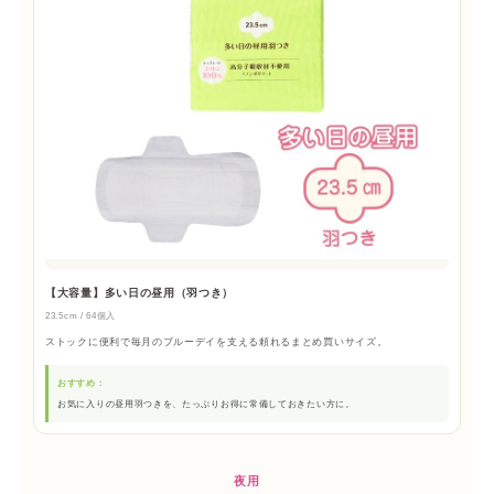
【大容量】多い日の昼用（羽つき）
23.5cm / 64個入
ストックに便利で毎月のブルーデイを支える頼れるまとめ買いサイズ。
おすすめ：
お気に入りの昼用羽つきを、たっぷりお得に常備しておきたい方に。
夜用