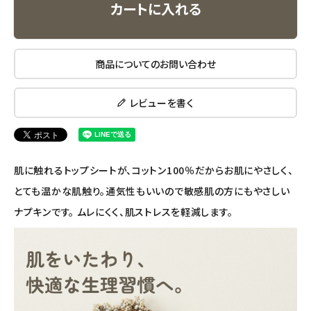
カートに入れる
エコリュクス
エコメイト
商品についてのお問い合わせ
ナチュラプラス
レビューを書く
アルマウィン
アルモニベルツ
肌に触れるトップシートが、コットン100％だからお肌にやさしく、
コラム・スタッフのおすすめ
とても温かな肌触り。通気性もいいので敏感肌の方にもやさしい
ナプキンです。 ムレにくく、肌ストレスを軽減します。
ご利用ガイド等
アカウント情報
ようこそ ゲスト 様