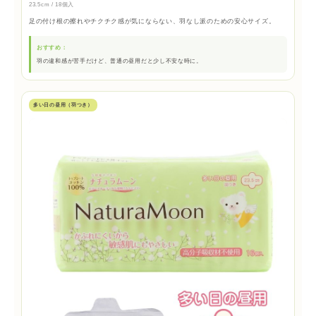
23.5cm / 18個入
足の付け根の擦れやチクチク感が気にならない、羽なし派のための安心サイズ。
おすすめ：
羽の違和感が苦手だけど、普通の昼用だと少し不安な時に。
多い日の昼用（羽つき）