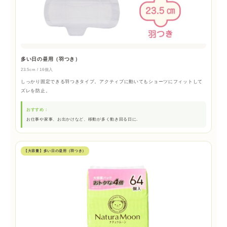
多い日の昼用（羽つき）
23.5cm / 16個入
しっかり固定できる羽つきタイプ。アクティブに動いてもショーツにフィットして
ズレを防止。
おすすめ：
お仕事や家事、お出かけなど、移動が多く動き回る日に.
【大容量】多い日の昼用（羽つき）