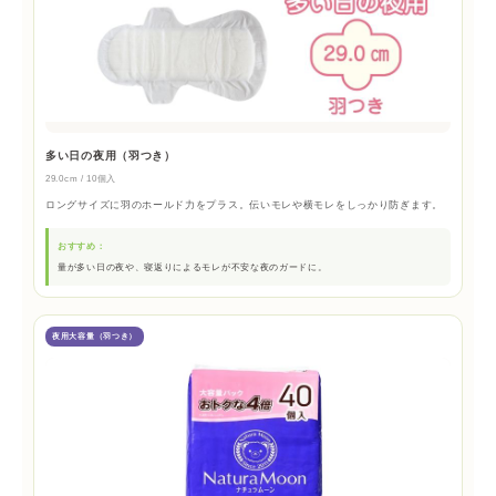
多い日の夜用（羽つき）
29.0cm / 10個入
ロングサイズに羽のホールド力をプラス。伝いモレや横モレをしっかり防ぎます。
おすすめ：
量が多い日の夜や、寝返りによるモレが不安な夜のガードに。
夜用大容量（羽つき）