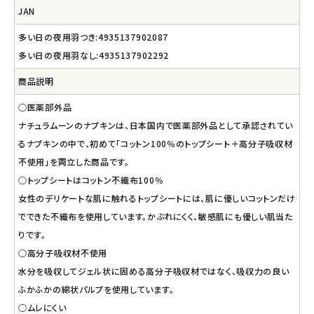
JAN
多い日の夜用羽つき:4935137902087
多い日の夜用羽なし:4935137902292
商品説明
○医薬部外品
ナチュラムーンのナプキンは、日本国内で医薬部外品として承認されてい
るナプキンの中で、初めて「コットン100％のトップシート＋高分子吸収材
不使用」を両立した商品です。
○トップシートはコットン不織布100％
女性のデリケートな肌に触れるトップシートには、肌に優しいコットンだけ
でできた不織布を使用しています。かぶれにくく、敏感肌にも優しい肌当た
りです。
○高分子吸収材不使用
水分を吸収してジェル状に固める高分子吸収材ではなく、吸収力の良い
ふかふかの綿状パルプを使用しています。
○ムレにくい