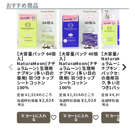
おすすめ商品
【大容量パック 64個
【大容量パック 40個
【大容量パック】
入】
入】
NaturaMoon(
NaturaMoon(ナチ
NaturaMoon(ナチ
ュラムーン) 生理
ュラムーン) 生理用
ュラムーン) 生理用
ナプキン 羽つき×
ナプキン (多い日の
ナプキン (多い日の
パックセット(多
昼用) 羽つき トップ
夜用) 羽つきトップ
の昼用羽つき1パ
シートコットン
シートコットン
ク、多い日の夜用
100％
100％
つき1パック)
¥
2,024
のところ
¥
2,024
のところ
¥
4,048
のとこ
定価
定価
定価
¥
2,024
¥
2,024
¥
4,0
当店特別価格
当店特別価格
当店特別価格
税込
税込
税込
カートに入れ
カートに入れ
カートに入れ
る
る
る