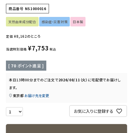
フェムケア
商品番号
NS1000016
インナー・下着・ナイトウェア
天然由来成分配合
感染症・災害対策
日本製
キッズ・ベビー・マタニティ
¥
8,162
のところ
定価
¥
7,753
キッチン用品
当店特別価格
税込
フード・ドリンク
[
70
ポイント進呈 ]
ブランド
本日
13時00分
までのご注文で
2026/08/11（火）
に
宅配便
でお届けし
ます。
定期購入
東京都
お届け先を変更
オリジナルブランド
お気に入りに登録する
ナチュラムーン