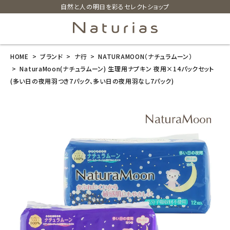
自然と人の明日を彩るセレクトショップ
HOME
ブランド
ナ行
NATURAMOON（ナチュラムーン）
search
NaturaMoon(ナチュラムーン) 生理用ナプキン 夜用×14パックセット
(多い日の夜用羽つき7パック、多い日の夜用羽なし7パック)
NaturaMoon
(ナチュラムー
ン) 生理用ナプ
キン 夜用×14
パックセット(多
い日の夜用羽