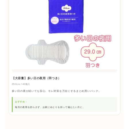
【大容量】多い日の夜用（羽つき）
29.0cm / 40個入
多い日の夜が続いても安心。モレ対策を万全にするまとめ買いパック。
おすすめ：
毎月の夜用を切らさず、お家にゆとりを持って備えたい方に。