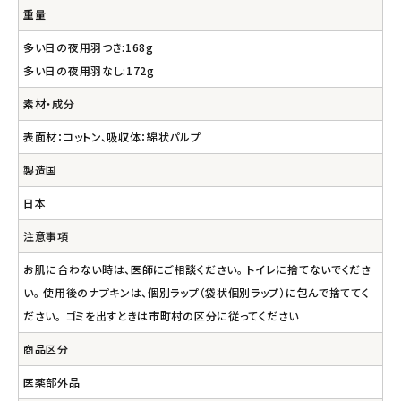
重量
多い日の夜用羽つき:168g
多い日の夜用羽なし:172g
素材・成分
表面材：コットン、吸収体：綿状パルプ
製造国
日本
注意事項
お肌に合わない時は、医師にご相談ください。 トイレに捨てないでくださ
い。 使用後のナプキンは、個別ラップ（袋状個別ラップ）に包んで捨ててく
ださい。 ゴミを出すときは市町村の区分に従ってください
商品区分
医薬部外品