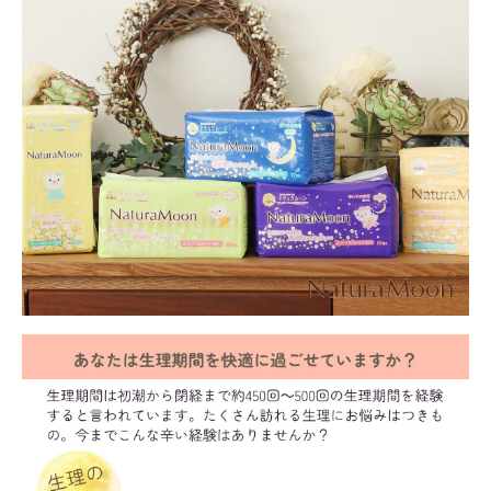
meeting_room
person
ログイン
会員登録