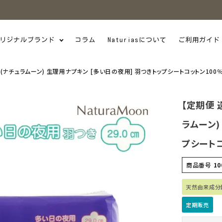
リジナルブランド
コラム
Naturiasについて
ご利用ガイド
on(ナチュラムーン) 生理用ナプキン [多い日の夜用] 羽つきトップシートコットン100
【定期便 
ラムーン)
プシートコ
商品番号
10
天然由来成分
定期販売