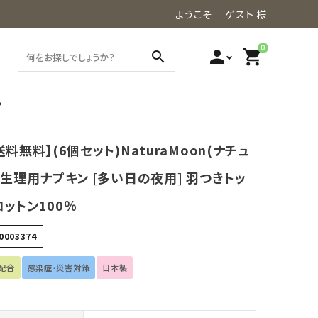
ようこそ ゲスト 様
0
person
shopping_cart
search
％
送料無料】(6個セット)NaturaMoon(ナチュ
 生理用ナプキン [多い日の夜用] 羽つきトッ
ットン100％
0003374
配合
感染症・災害対策
日本製