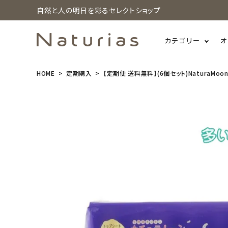
自然と人の明日を彩るセレクトショップ
カテゴリー
オ
HOME
定期購入
【定期便 送料無料】(6個セット)NaturaMo
search
【定期便 送
料無料】(6個
セット)Natu
raMoon(ナ