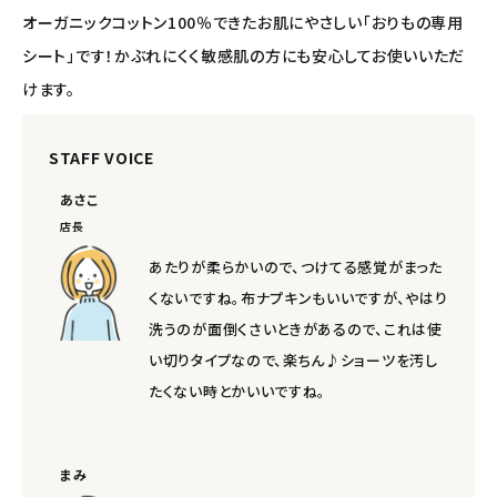
オーガニックコットン100％できたお肌にやさしい「おりもの専用
エコメイト
シート」です！かぶれにくく敏感肌の方にも安心してお使いいただ
けます。
ナチュラプラス
STAFF VOICE
アルマウィン
あさこ
アルモニベルツ
店長
あたりが柔らかいので、つけてる感覚がまった
コラム・スタッフのおすすめ
くないですね。布ナプキンもいいですが、やはり
洗うのが面倒くさいときがあるので、これは使
ご利用ガイド等
い切りタイプなので、楽ちん♪ショーツを汚し
たくない時とかいいですね。
アカウント情報
ようこそ ゲスト 様
meeting_room
person
まみ
ログイン
会員登録