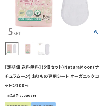
ガニックコット
ン100％
¥
3,448
(税込)
ホーム
新商品
カテゴリーから探す
美容・コスメ・香水
【定期便 送料無料】(5個セット)NaturaMoon(ナ
チュラムーン) おりもの専用シート オーガニックコ
衛生用品
ットン100％
日用品雑貨
商品番号
100003366
フェムケア