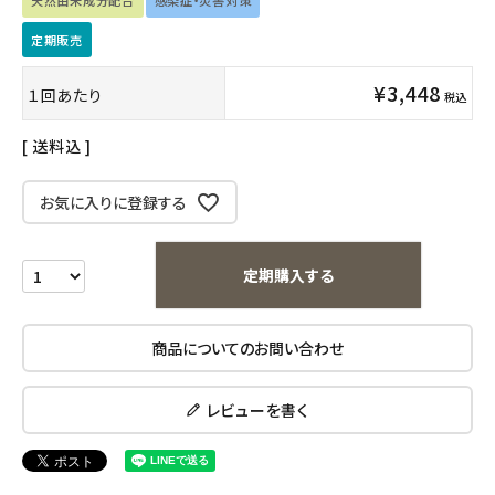
天然由来成分配合
感染症・災害対策
インナー・下着・ナイトウェア
定期販売
¥
3,448
キッズ・ベビー・マタニティ
１回あたり
税込
送料込
キッチン用品
お気に入りに登録する
フード・ドリンク
ブランド
定期購入する
定期購入
商品についてのお問い合わせ
オリジナルブランド
レビューを書く
ナチュラムーン
エコリュクス