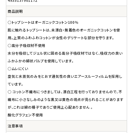
4935137901172
商品説明
○トップシートはオーガニックコットン100％
肌に触れるトップシートは、未漂白・無着色のオーガニックコットンを使
用。上質のふわふわコットンが女性のデリケートな部分を守ります。
○高分子吸収材不使用
水分を吸収してジェル状に固める高分子吸収材ではなく、吸収力の良い
ふかふかの綿状パルプを使用しています。
○ムレにくい
空気と水蒸気のみをとおす通気性の良いエアースルーフィルムを採用し
ています。
○ コットン不織布につきましては、漂白工程を行っておりませんので、不
織布に小さなしみのような黒又は黄色の斑点が見られることがあります
が、これは綿の種子でありご使用上心配ありません 。
酸化グラフェン不使用
注意事項