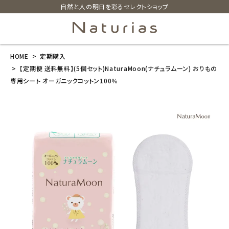
自然と人の明日を彩るセレクトショップ
HOME
定期購入
search
【定期便 送料無料】(5個セット)NaturaMoon(ナチュラムーン) おりもの
専用シート オーガニックコットン100％
【定期便 送料
無料】(5個セッ
ト)NaturaMoo
n(ナチュラムー
ン) おりもの専
用シート オー