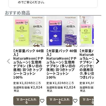
のでご安心ください。
おすすめ商品
【大容量パック 64個
【大容量パック 40個
【大容量パック】
入】
入】
NaturaMoon(
NaturaMoon(ナチ
NaturaMoon(ナチ
ュラムーン) 生理
ュラムーン) 生理用
ュラムーン) 生理用
ナプキン 羽つき×
ナプキン (多い日の
ナプキン (多い日の
パックセット(多
昼用) 羽つき トップ
夜用) 羽つきトップ
の昼用羽つき1パ
シートコットン
シートコットン
ク、多い日の夜用
100％
100％
つき1パック)
¥
2,024
のところ
¥
2,024
のところ
¥
4,048
のとこ
定価
定価
定価
¥
2,024
¥
2,024
¥
4,0
当店特別価格
当店特別価格
当店特別価格
税込
税込
税込
カートに入れ
カートに入れ
カートに入れ
る
る
る