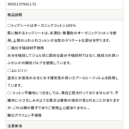
4935137901172
商品説明
○トップシートはオーガニックコットン100％
肌に触れるトップシートは、未漂白・無着色のオーガニックコットンを使
用。上質のふわふわコットンが女性のデリケートな部分を守ります。
○高分子吸収材不使用
水分を吸収してジェル状に固める高分子吸収材ではなく、吸収力の良い
ふかふかの綿状パルプを使用しています。
○ムレにくい
空気と水蒸気のみをとおす通気性の良いエアースルーフィルムを採用し
ています。
○ コットン不織布につきましては、漂白工程を行っておりませんので、不
織布に小さなしみのような黒又は黄色の斑点が見られることがあります
が、これは綿の種子でありご使用上心配ありません 。
酸化グラフェン不使用
注意事項