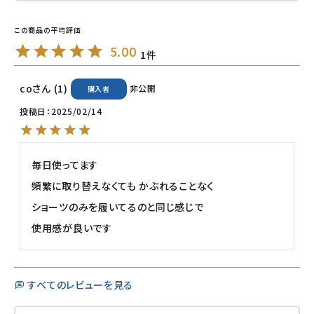
エコメイト
5.00
ナチュラプラス
1
アルマウィン
co
1
非公開
購入者
投稿日
2025/02/14
アルモニベルツ
コラム・スタッフのおすすめ
毎日使ってます

頻繁に取り替えなくても かぶれることなく

ご利用ガイド等
ショーツのみを履いてるのと同じ感じで

使用感が良いです
アカウント情報
ようこそ ゲスト 様
meeting_room
person
すべてのレビューを見る
ログイン
会員登録