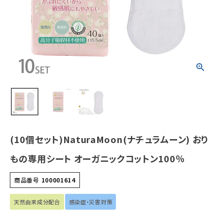
ン100％
¥
6,897
(税込)
ホーム
新商品
カテゴリーから探す
美容・コスメ・香水
(10個セット)NaturaMoon(ナチュラムーン) おり
衛生用品
もの専用シート オーガニックコットン100％
日用品雑貨
商品番号
100001614
フェムケア
天然由来成分配合
感染症・災害対策