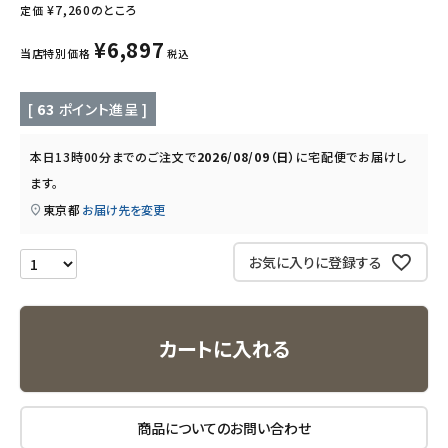
インナー・下着・ナイトウェア
¥
7,260
のところ
定価
¥
6,897
当店特別価格
税込
キッズ・ベビー・マタニティ
[
63
ポイント進呈 ]
キッチン用品
本日
13時00分
までのご注文で
2026/08/09（日）
に
宅配便
でお届けし
フード・ドリンク
ます。
東京都
お届け先を変更
ブランド
お気に入りに登録する
定期購入
オリジナルブランド
カートに入れる
ナチュラムーン
エコリュクス
商品についてのお問い合わせ