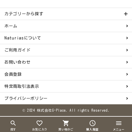
カテゴリーから探す
ホーム
Naturiasについて
ご利用ガイド
お問い合わせ
会員登録
特定商取引法表示
プライバシーポリシー
© 2024 株式会社G-Place. All rights Reserved.
search
favorite_border
shopping_cart
schedule
menu
探す
お気に入り
買い物かご
購入履歴
メニュー