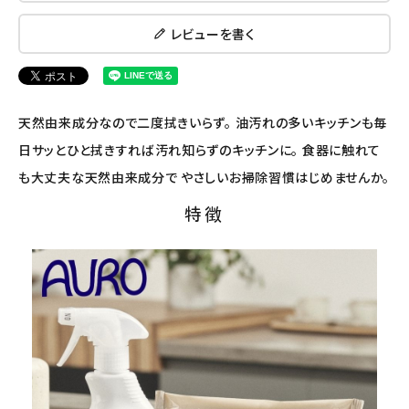
アルマウィン
レビューを書く
アルモニベルツ
コラム・スタッフのおすすめ
天然由来成分なので二度拭きいらず。 油汚れの多いキッチンも毎
日サッとひと拭きすれば汚れ知らずのキッチンに。 食器に触れて
ご利用ガイド等
も大丈夫な天然由来成分で やさしいお掃除習慣はじめませんか。
アカウント情報
特徴
ようこそ ゲスト 様
meeting_room
person
ログイン
会員登録