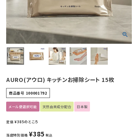
ホーム
新商品
カテゴリーから探す
美容・コスメ・香水
衛生用品
AURO(アウロ) キッチンお掃除シート 15枚
日用品雑貨
商品番号
100001792
フェムケア
メール便選択可能
天然由来成分配合
日本製
インナー・下着・ナイトウェア
¥
385
のところ
定価
キッズ・ベビー・マタニティ
¥
385
当店特別価格
税込