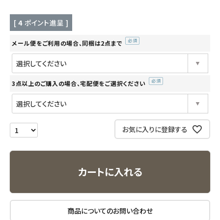
キッチン用品
[
4
ポイント進呈 ]
フード・ドリンク
メール便をご利用の場合、同梱は2点まで
(必
ブランド
須)
定期購入
3点以上のご購入の場合、宅配便をご選択ください
(必
須)
オリジナルブランド
お気に入りに登録する
ナチュラムーン
エコリュクス
カートに入れる
エコメイト
ナチュラプラス
商品についてのお問い合わせ