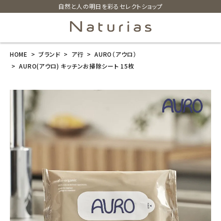
自然と人の明日を彩るセレクトショップ
HOME
ブランド
ア行
AURO（アウロ）
search
AURO(アウロ) キッチンお掃除シート 15枚
AURO(アウロ)
キッチンお掃除
シート 15枚
¥
385
(税込)