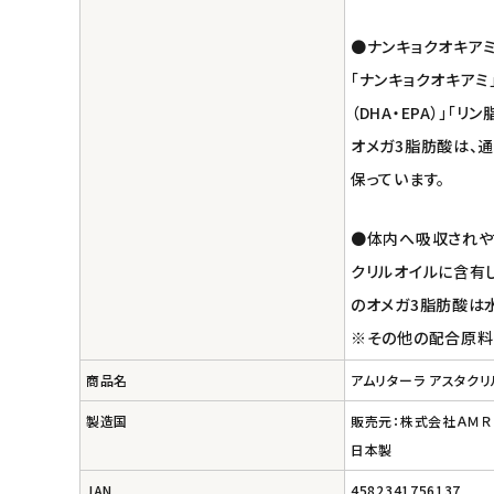
エコリュクス
●ナンキョクオキア
エコメイト
「ナンキョクオキア
（DHA・EPA）」「
ナチュラプラス
オメガ3脂肪酸は、
アルマウィン
保っています。
アルモニベルツ
●体内へ吸収されや
クリルオイルに含有し
コラム・スタッフのおすすめ
のオメガ3脂肪酸は
※その他の配合原料を
ご利用ガイド等
商品名
アムリターラ アスタクリル
アカウント情報
製造国
販売元：株式会社ＡＭＲ
ようこそ ゲスト 様
日本製
meeting_room
person
ログイン
会員登録
JAN
4582341756137