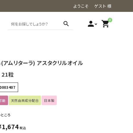
ようこそ ゲスト 様
0
person
shopping_cart
search
ara(アムリターラ) アスタクリルオイル
 21粒
0003407
可能
天然由来成分配合
日本製
のところ
¥
1,674
税込