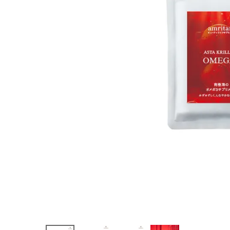
MEGA3 21
粒
¥
1,674
(税込)
ホーム
新商品
カテゴリーから探す
美容・コスメ・香水
衛生用品
日用品雑貨
フェムケア