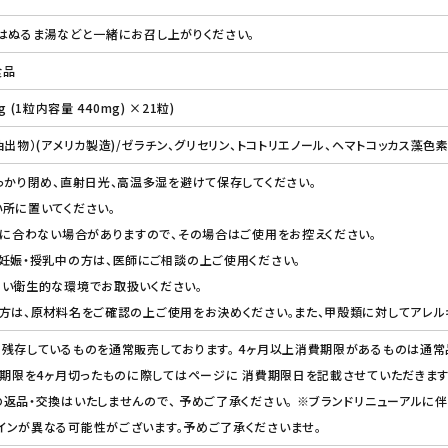
はぬるま湯などと一緒にお召し上がりください。
食品
mg (1粒内容量 440mg) ×21粒)
出物）(アメリカ製造)/ゼラチン、グリセリン、トコトリエノール、ヘマトコッカス藻色
っかり閉め、直射日光、高温多湿を避けて保存してください。
所に置いてください。
れに合わない場合がありますので、その場合はご使用をお控えください。
妊娠・授乳中の方は、医師にご相談の上ご使用ください。
ない衛生的な環境でお取扱いください。
方は、原材料名をご確認の上ご使用をお決めください。また、甲殻類に対してアレル
残存しているものを通常販売しております。 4ヶ月以上消費期限があるものは通常
費期限を4ヶ月切ったものに際してはページに 消費期限日を記載させていただきます
返品・交換はいたしませんので、 予めご了承ください。 ※ブランドリニューアルに伴
インが異なる可能性がございます。予めご了承くださいませ。