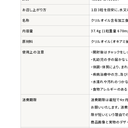
お召し上がり方
１日３粒を目安に、水又
名称
クリルオイル含有加工
内容量
37.4g (1粒重量 670
原材料
クリルオイル（オキアミ抽
使用上の注意
・開封後はチャックをし
・乳幼児の手の届かない
・体調・体質により、ま
・疾病治療中の方、及び
・水濡れや汚れのつか
・食物アレルギーのある
消費期限
消費期限は最短で4ヶ月
お願いいたします。 消
限が短いという理由での
商品画像と実物のデザ