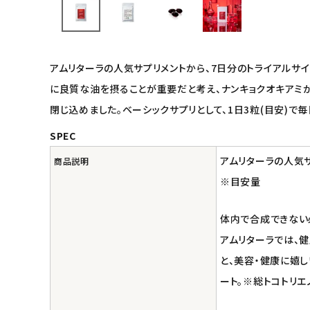
インナー・下着・ナイトウェア
キッズ・ベビー・マタニティ
アムリターラの人気サプリメントから、7日分のトライアルサイ
に良質な油を摂ることが重要だと考え、ナンキョクオキアミから
キッチン用品
閉じ込めました。ベーシックサプリとして、1日3粒(目安)で
SPEC
フード・ドリンク
アムリターラの人気
商品説明
ブランド
※目安量
定期購入
体内で合成できない
アムリターラでは、健
オリジナルブランド
と、美容・健康に嬉し
ナチュラムーン
ート。※総トコトリエ