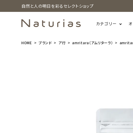
自然と人の明日を彩るセレクトショップ
カテゴリー
オ
HOME
ブランド
ア行
amritara（アムリターラ）
amrit
search
amritara
(アムリター
ラ) アスタク
リルオイル O