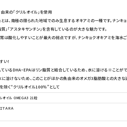
ミ由来の「クリルオイル」を使用
ミ」とは、南極の限られた地域でのみ生息するオキアミの一種です。ナンキ
リン脂質」「アスタキサンチン」を含有しているのが大きな魅力です。
通常は酸化しやすいことが最大の弱点ですが、ナンキョクオキアミを海水
すい！
ているDHA・EPAはリン脂質と結合しているため、水に溶ける※ことが
水に溶けないため、このことがほかの魚由来のオメガ3脂肪酸との大きな
除く“クリルオイル100％”として
オイル OMEGA3 21粒
ＩＴＡＲＡ