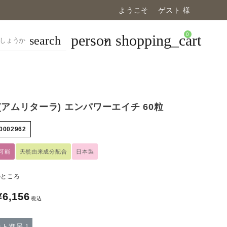
ようこそ ゲスト 様
0
person
shopping_cart
search
ara(アムリターラ) エンパワーエイチ 60粒
0002962
可能
天然由来成分配合
日本製
のところ
¥
6,156
税込
ト進呈 ]