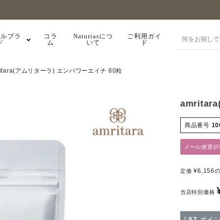
ナルブラ
コラ
Naturiasにつ
ご利用ガイ
ド
ム
いて
ド
ritara(アムリターラ) エンパワーエイチ 60粒
amrit
商品番号
10
メール便選択
¥
6,156
定価
当店特別価格
[
57
ポイン