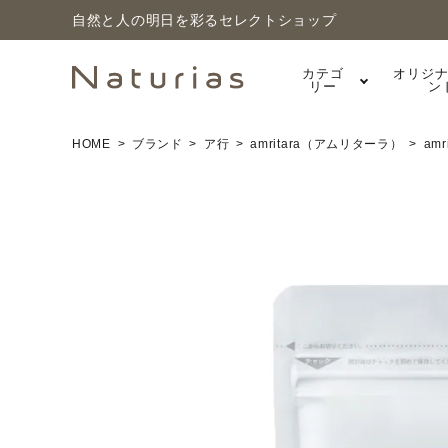
自然と人の明日を彩るセレクトショップ
カテゴ
オリジ
リー
ン
HOME
ブランド
ア行
amritara（アムリターラ）
am
search
ホーム
新商品
カテゴリーから探す
美容・コスメ・香水
衛生用品