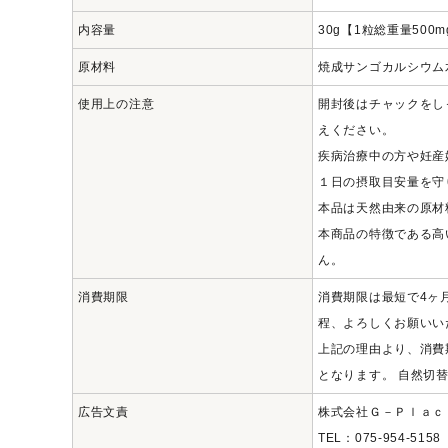
アカウント情報
ようこそ ゲスト 様
内容量
30g【1粒総重量500m
原材料
焼成サンゴカルシウム水
meeting_room
ログ
person
会員登
イン
録
使用上の注意
開封後はチャックをし
えください。
疾病治療中の方や妊産
１日の摂取目安量を守
本品は天然由来の原材
本商品の特徴である高
ん。
消費期限
消費期限は最短で4ヶ
程、よろしくお願いい
上記の理由より、消費
となります。 自然切
広告文責
株式会社Ｇ－Ｐｌａｃ
TEL：075-954-5158