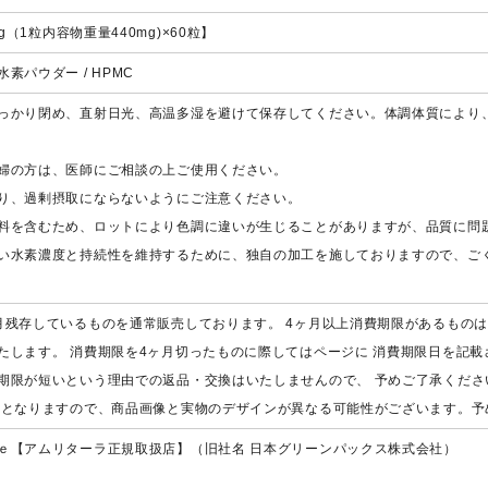
g（1粒内容物重量440mg)×60粒】
素パウダー / HPMC
っかり閉め、直射日光、高温多湿を避けて保存してください。体調体質により
婦の方は、医師にご相談の上ご使用ください。
り、過剰摂取にならないようにご注意ください。
料を含むため、ロットにより色調に違いが生じることがありますが、品質に問
い水素濃度と持続性を維持するために、独自の加工を施しておりますので、ご
月残存しているものを通常販売しております。 4ヶ月以上消費期限があるもの
たします。 消費期限を4ヶ月切ったものに際してはページに 消費期限日を記載
期限が短いという理由での返品・交換はいたしませんので、 予めご了承くださ
替となりますので、商品画像と実物のデザインが異なる可能性がございます。予
ｅ【アムリターラ正規取扱店】（旧社名 日本グリーンパックス株式会社）