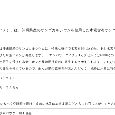
ーエイチ）」は、沖縄県産のサンゴカルシウムを使用した水素含有サン
は沖縄県産のサンゴカルシウムに、特殊な技術で水素を封じ込めた、飲む水素
びた水素イオンが発生します。 「エンパワーエイチ」1カプセルには400mg
と電子を帯びた水素イオンが長時間持続的に発生すると考えられます。またな
の発生を抑えているので、飲んだ際の硫黄臭がほとんどなく、純粋に水素に特
ワーエイチ
ＲＩＴＡＲＡ
、なるべく空腹時を避け、多めの水又はぬるま湯などと共にお召し上がりくださ
水素パウダー加工食品