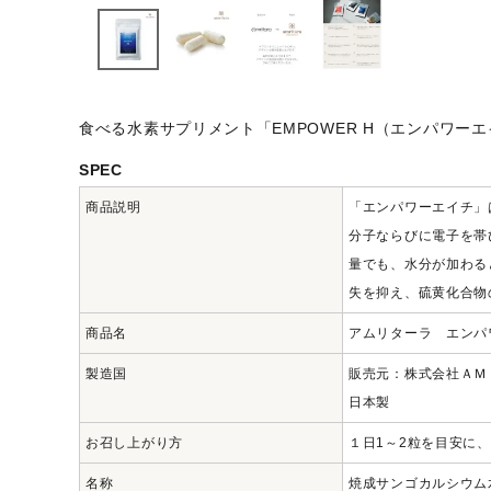
ナチュラムーン
エコリュクス
食べる水素サプリメント「EMPOWER H（エンパワ
エコメイト
SPEC
商品説明
「エンパワーエイチ」
ナチュラプラス
分子ならびに電子を帯
量でも、水分が加わる
アルマウィン
失を抑え、硫黄化合物
アルモニベルツ
商品名
アムリターラ エンパ
製造国
販売元：株式会社ＡＭ
コラム・スタッフのおすすめ
日本製
ご利用ガイド等
お召し上がり方
１日1～2粒を目安に
名称
焼成サンゴカルシウム