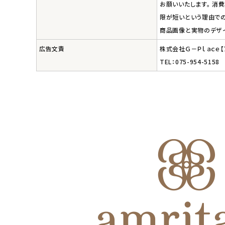
お願いいたします。 消
meeting_room
person
ログイン
会員登録
限が短いという理由での
商品画像と実物のデザ
広告文責
株式会社Ｇ－Ｐｌａｃｅ
TEL：075-954-5158