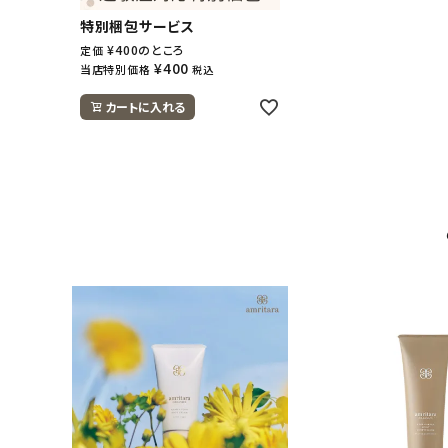
特別梱包サービス
¥
400
のところ
定価
¥
400
当店特別価格
税込
カートに入れる