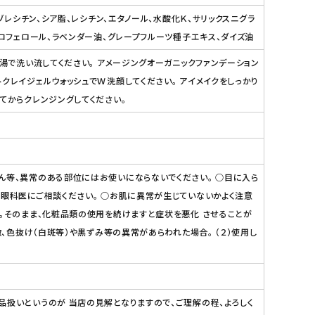
ゾレシチン、シア脂、レシチン、エタノール、水酸化Ｋ、サリックスニグラ
コフェロール、ラベンダー油、グレープフルーツ種子エキス、ダイズ油
湯で洗い流してください。 アメージングオーガニックファンデーション
クレイジェルウォッシュでＷ洗顔してください。 アイメイクをしっかり
てからクレンジングしてください。
ん等、異常のある部位にはお使いにならないでください。 ○目に入ら
は眼科医にご相談ください。 ○お肌に異常が生じていないかよく注意
い。そのまま、化粧品類の使用を続けますと症状を悪化 させることが
、色抜け（白斑等）や黒ずみ等の異常があらわれた場合。 （２）使用し
品扱いというのが 当店の見解となりますので、ご理解の程、よろしく