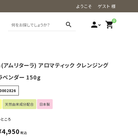
ようこそ ゲスト 様
0
person
shopping_cart
search
ara(アムリターラ) アロマティック クレンジング
ラベンダー 150g
0002826
天然由来成分配合
日本製
のところ
¥
4,950
税込