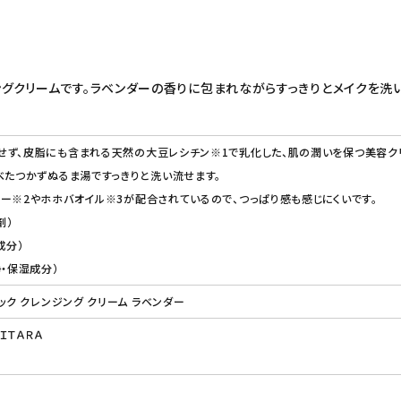
グクリームです。ラベンダーの香りに包まれながらすっきりとメイクを洗い
ず、皮脂にも含まれる天然の大豆レシチン※1で乳化した、肌の潤いを保つ美容ク
べたつかずぬるま湯ですっきりと洗い流せます。
ー※2やホホバオイル※3が配合されているので、つっぱり感も感じにくいです。
剤）
成分）
浄・保湿成分）
ック クレンジング クリーム ラベンダー
ＩＴＡＲＡ