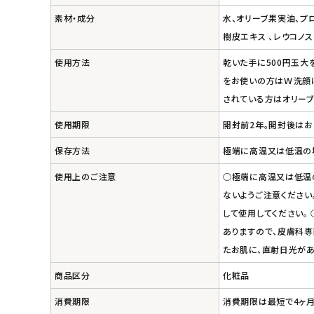
素材・成分
水、オリーブ果実油、プ
エコリュクス
樹皮エキス 、レウコノ
エコメイト
使用方法
乾いた手に500円玉大
をお使いの方はＷ洗顔は
ナチュラプラス
されている方はオリーブ
使用期限
開封前2年。開封後はお
アルマウィン
保存方法
極端に高温又は低温の
アルモニベルツ
使用上のご注意
○極端に高温又は低温の
ないようご注意ください
コラム・スタッフのおすすめ
して使用してください。
ありますので、皮膚科専
ご利用ガイド等
たお肌に、直射日光が
アカウント情報
商品区分
化粧品
ようこそ ゲスト 様
消費期限
消費期限は最短で4ヶ月