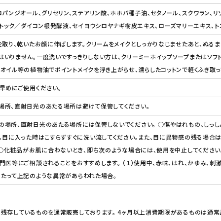
ロパンジオール、グリセリン、ステアリン酸、ホホバ種子油、セタノール、スクワラン、リ
ストック／ダイコン根発酵液、セイヨウシロヤナギ樹皮エキス、ローズマリーエキス、ト
を取り、乾いたお顔に伸ばします。クリームをメイクとしっかりなじませたあと、ぬるま
いりません。一度洗いですっきりしない方は、クリーミーホイップソープまたはソフト
オイル等の植物油でポイントメイクを浮き上がらせ、濡らしたコットンで軽くふき取っ
早めにご使用ください。
場所、直射日光のあたる場所は避けて保管してください。
場所、直射日光のあたる場所には保管しないでください。 ○傷やはれもの、しっし
。目に入った時はこすらずすぐに洗い流してください。また、目に異物感の残る場合
 ○化粧品がお肌に合わないとき、即ち次のような場合には、使用を中止してくださ
門医等にご相談されることをおすすめします。 （１）使用中、赤味、はれ、かゆみ、刺激
あたって上記のような異常があらわれた場合。
残存しているものを通常販売しております。 4ヶ月以上消費期限があるものは通常