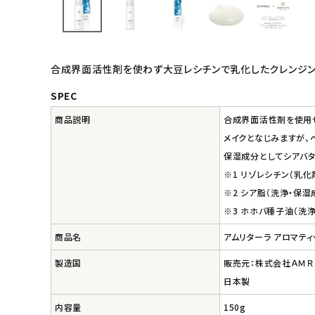
フェムケア
インナー・下着・ナイトウェア
合成界面活性剤を使わず大豆レシチンで乳化したクレンジン
キッズ・ベビー・マタニティ
SPEC
キッチン用品
商品説明
合成界面活性剤を使用せ
メイクとなじみますが、
フード・ドリンク
保湿成分としてシアバタ
※1 リゾレシチン（乳化
ブランド
※2 シア脂（洗浄・保湿
※3 ホホバ種子油（洗
定期購入
商品名
アムリターラ アロマティ
オリジナルブランド
製造国
販売元：株式会社ＡＭＲ
日本製
ナチュラムーン
内容量
150g