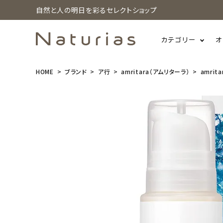
自然と人の明日を彩るセレクトショップ
カテゴリー
オ
HOME
ブランド
ア行
amritara（アムリターラ）
amrit
search
amritara
(アムリター
ラ) アロマテ
ィック クレン