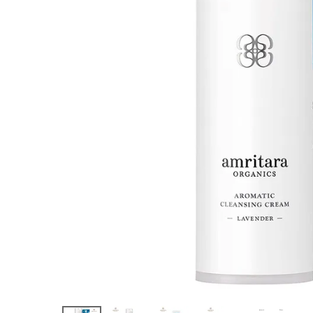
ジングクリー
ム ラベンダ
ー 150g
¥
4,950
(税込)
ホーム
新商品
カテゴリーから探す
美容・コスメ・香水
衛生用品
日用品雑貨