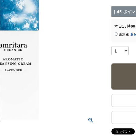
[
45
ポイン
本日
13時0
東京都
お