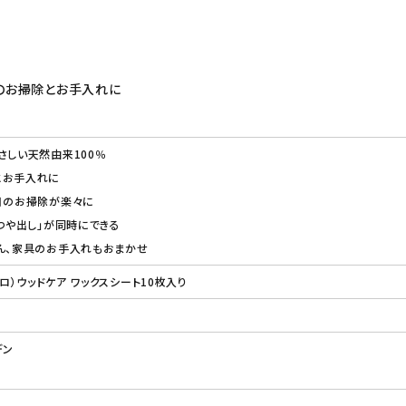
グのお掃除とお手入れに
さしい天然由来100％
とお手入れに
日のお掃除が楽々に
「つや出し」が同時にできる
ん、家具のお手入れもおまかせ
ウロ）ウッドケア ワックスシート10枚入り
デン