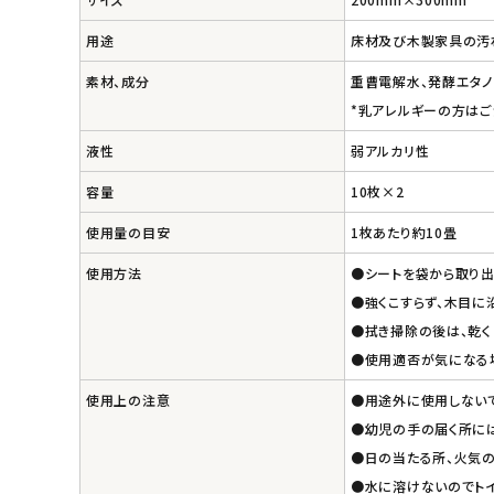
エコメイト
用途
床材及び木製家具の汚
素材、成分
重曹電解水、発酵エタノ
ナチュラプラス
*乳アレルギーの方はご
アルマウィン
液性
弱アルカリ性
容量
10枚×2
アルモニベルツ
使用量の目安
1枚あたり約10畳
コラム・スタッフのおすすめ
使用方法
●シートを袋から取り出
●強くこすらず、木目に
ご利用ガイド等
●拭き掃除の後は、乾く
●使用適否が気になる
アカウント情報
ようこそ ゲスト 様
使用上の注意
●用途外に使用しない
●幼児の手の届く所に
meeting_room
person
●日の当たる所、火気
ログイン
会員登録
●水に溶けないのでト