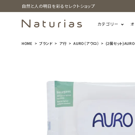
自然と人の明日を彩るセレクトショップ
カテゴリー
オ
HOME
ブランド
ア行
AURO（アウロ）
(2個セット)AUR
search
(2個セット)A
URO(アウ
ロ) ウッドケ
ア ワックスシ