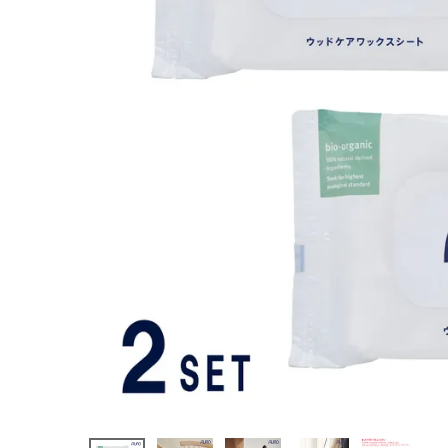
ート 10枚入
¥
1,760
(税込)
ホーム
新商品
カテゴリーから探す
美容・コスメ・香水
衛生用品
日用品雑貨
フェムケア