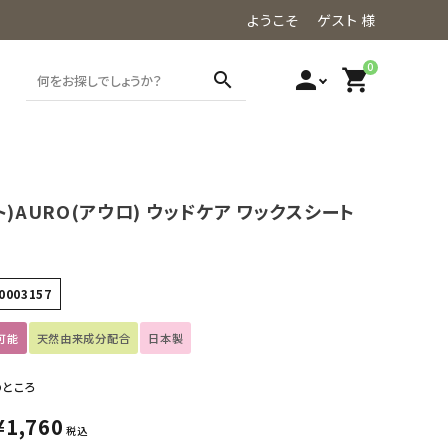
ようこそ ゲスト 様
0
person
shopping_cart
search
ト)AURO(アウロ) ウッドケア ワックスシート
0003157
可能
天然由来成分配合
日本製
のところ
¥
1,760
税込