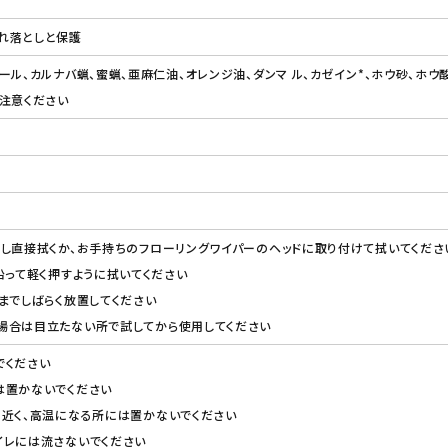
れ落としと保護
ール、カルナバ蝋、蜜蝋、亜麻仁油、オレンジ油、ダンマ ル、カゼイン*、ホウ砂、ホウ
注意ください
し直接拭くか、お手持ちのフローリングワイパーのヘッドに取り付けて拭いてくださ
沿って軽く押すように拭いてください
までしばらく放置してください
場合は目立たない所で試してから使用してください
でください
は置かないでください
の近く、高温になる所には置かないでください
イレには流さないでください