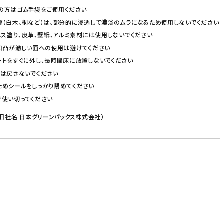
の方はゴム手袋をご使用ください
（白木、桐など）は、部分的に浸透して濃淡のムラになるため使用しないでください
ニス塗り、皮革、壁紙、アルミ素材には使用しないでください
凹凸が激しい面への使用は避けてください
トをすぐに外し、長時間床に放置しないでください
トは戻さないでください
ためシールをしっかり閉めてください
で使い切ってください
（旧社名 日本グリーンパックス株式会社）