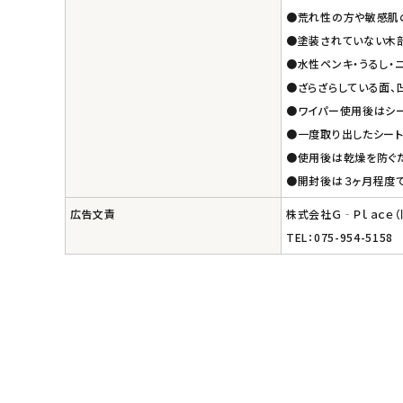
●荒れ性の方や敏感肌
●塗装されていない木部
●水性ペンキ・うるし・
●ざらざらしている面、
●ワイパー使用後はシー
●一度取り出したシー
●使用後は乾燥を防ぐ
●開封後は３ヶ月程度
広告文責
株式会社Ｇ‐Ｐｌａｃｅ
TEL：075-954-5158