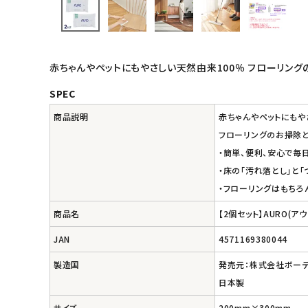
インナー・下着・ナイトウェア
キッズ・ベビー・マタニティ
赤ちゃんやペットにもやさしい天然由来100％ フローリン
キッチン用品
SPEC
商品説明
赤ちゃんやペットにもや
フード・ドリンク
フローリングのお掃除
・簡単、便利、安心で毎
ブランド
・床の「汚れ落とし」と
・フローリングはもちろ
定期購入
商品名
【2個セット】AURO(ア
オリジナルブランド
JAN
4571169380044
ナチュラムーン
製造国
発売元：株式会社ボー
日本製
エコリュクス
サイズ
200mm×300mm