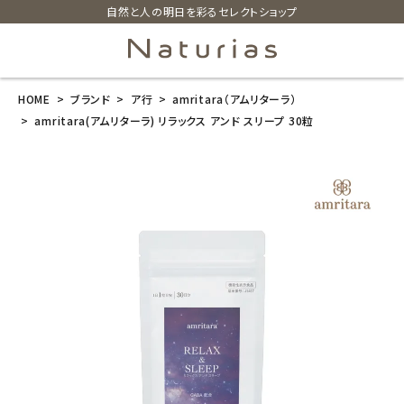
自然と人の明日を彩るセレクトショップ
HOME
ブランド
ア行
amritara（アムリターラ）
search
amritara(アムリターラ) リラックス アンド スリープ 30粒
amritara(アム
リターラ) リラ
ックス アンド
スリープ 30粒
¥
5,400
(税込)