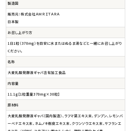
製造国
販売元：株式会社ＡＭＲＩＴＡＲＡ
日本製
お召し上がり方
1日1粒（370mg）を目安に水またはぬるま湯などと一緒にお召し上がり
ください。
名称
大麦乳酸発酵液ギャバ含有加工食品
内容量
11.1g【1粒重量370mg×30粒】
原材料
大麦乳酸発酵液ギャバ（国内製造）、ラフマ葉エキス末、デンプン、レモンバ
ーベナエキス末、ネムノキ樹皮エキス末、クワンソウエキス末、サフランエ
キス末／HPMC、ステアリン酸カルシウム、微粒二酸化ケイ素