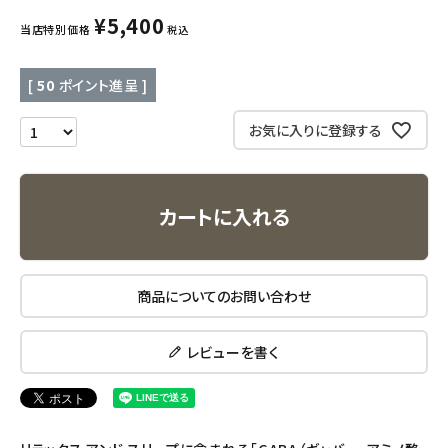
¥
5,400
当店特別価格
税込
キッチン用品
[
50
ポイント進呈 ]
フード・ドリンク
お気に入りに登録する
ブランド
定期購入
カートに入れる
オリジナルブランド
ナチュラムーン
商品についてのお問い合わせ
エコリュクス
レビューを書く
エコメイト