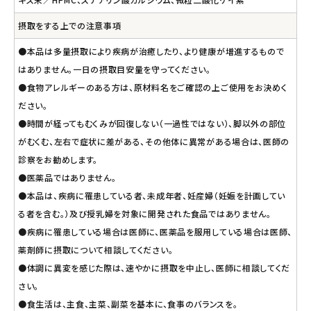
摂取をする上での注意事項
●本品は多量摂取により疾病が治癒したり、より健康が増進するもので
はありません。一日の摂取目安量を守ってください。
●食物アレルギーのある方は、原材料名をご確認の上ご使用をお決めく
ださい。
●時間が経ってもむくみが回復しない（一過性ではない）、脚以外の部位
がむくむ、左右で症状に差がある、その他体に異常がある場合は、医師の
診察をお勧めします。
●医薬品ではありません。
●本品は、疾病に罹患している者、未成年者、妊産婦（妊娠を計画してい
る者を含む。）及び授乳婦を対象に開発された食品ではありません。
●疾病に罹患している場合は医師に、医薬品を服用している場合は医師、
薬剤師に摂取について相談してください。
●体調に異変を感じた際は、速やかに摂取を中止し、医師に相談してくだ
さい。
●食生活は、主食、主菜、副菜を基本に、食事のバランスを。