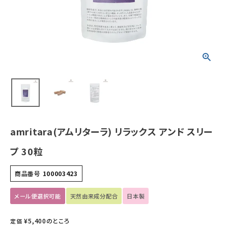
ホーム
新商品
カテゴリーから探す
美容・コスメ・香水
衛生用品
amritara(アムリターラ) リラックス アンド スリー
日用品雑貨
プ 30粒
フェムケア
商品番号
100003423
インナー・下着・ナイトウェア
メール便選択可能
天然由来成分配合
日本製
¥
5,400
のところ
定価
キッズ・ベビー・マタニティ