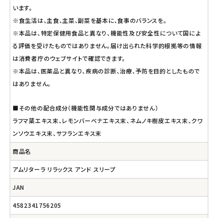
います。
※食生活は、主食、主菜、副菜を基本に、食事のバランスを。
※本品は、特定保健用食品と異なり、機能性及び安全性について国によ
る評価を受けたものではありません。届け出られた科学的根拠等の情報
は消費者庁のウェブサイトで確認できます。
※本品は、医薬品と異なり、疾病の診断、治療、予防を目的としたもので
はありません。
■その他の配合成分（機能性関与成分ではありません）
ラフマ葉エキス末、レモンバーベナエキス末、ネムノキ樹皮エキス末、クワ
ンソウエキス末、サフランエキス末
商品名
アムリターラ リラックス アンド スリープ
JAN
4582341756205