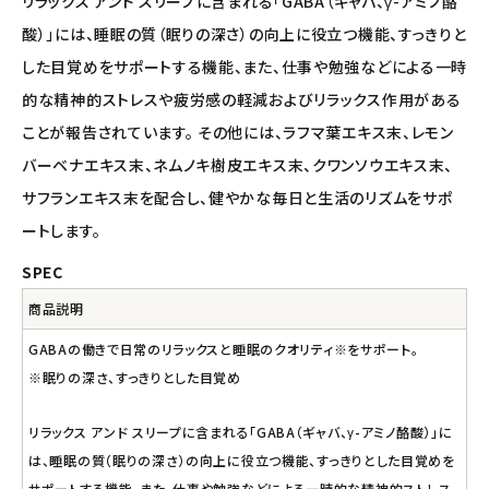
ナチュラプラス
リラックス アンド スリープに含まれる「GABA（ギャバ、γ-アミノ酪
酸）」には、睡眠の質（眠りの深さ）の向上に役立つ機能、すっきりと
アルマウィン
した目覚めをサポートする機能、また、仕事や勉強などによる一時
的な精神的ストレスや疲労感の軽減およびリラックス作用がある
アルモニベルツ
ことが報告されています。 その他には、ラフマ葉エキス末、レモン
バーベナエキス末、ネムノキ樹皮エキス末、クワンソウエキス末、
コラム・スタッフのおすすめ
サフランエキス末を配合し、健やかな毎日と生活のリズムをサポ
ご利用ガイド等
ートします。
SPEC
アカウント情報
ようこそ ゲスト 様
商品説明
GABAの働きで日常のリラックスと睡眠のクオリティ※をサポート。
meeting_room
person
ログイン
会員登録
※眠りの深さ、すっきりとした目覚め
リラックス アンド スリープに含まれる「GABA（ギャバ、γ-アミノ酪酸）」に
は、睡眠の質（眠りの深さ）の向上に役立つ機能、すっきりとした目覚めを
サポートする機能、また、仕事や勉強などによる一時的な精神的ストレス