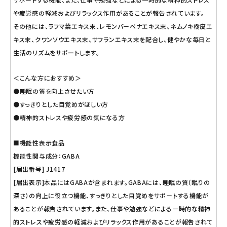
や疲労感の軽減およびリラックス作用があることが報告されています。
その他には、ラフマ葉エキス末、レモンバーベナエキス末、ネムノキ樹皮エ
キス末、クワンソウエキス末、サフランエキス末を配合し、健やかな毎日と
生活のリズムをサポートします。
＜こんな方におすすめ＞
●睡眠の質を向上させたい方
●すっきりとした目覚めがほしい方
●精神的ストレスや疲労感の気になる方
■機能性表示食品
機能性関与成分：GABA
[届出番号] J1417
[届出表示]本品にはGABAが含まれます。GABAには、睡眠の質（眠りの
深さ）の向上に役立つ機能、すっきりとした目覚めをサポートする機能が
あることが報告されています。また、仕事や勉強などによる一時的な精神
的ストレスや疲労感の軽減およびリラックス作用があることが報告されて