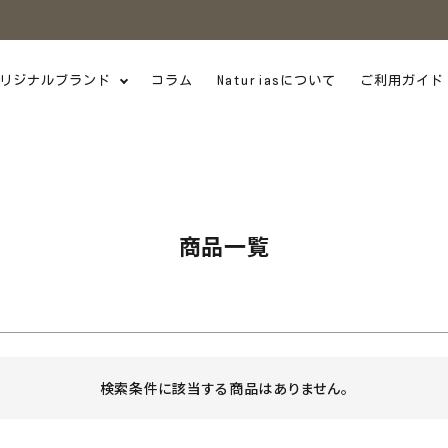
商品番号/JANコード
並び順
リジナルブランド
コラム
Naturiasについて
ご利用ガイド
新着順
価格が安い順
感染症・災害対策
日本製
W
UV・汗ケア
フ愛用
季節のオススメ
スメ
メール便
SALE
商品一覧
検索
検索条件に該当する商品はありません。