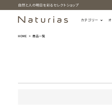
価格
自然と人の明日を彩るセレクトショップ
〜
注目ワード
カテゴリー
オ
3Rの実践
フェアトレード
天然由来成分配合
HOME
商品一覧
search
水質汚染対策
節水・節電・省エネ
防災
NE
アウトドアのお供
オールインワンコスメ
スタッ
温活・冷え対策
生理中も快適に
石けん落ちコ
ホーム
新商品
カテゴリーから探す
美容・コスメ・香水
衛生用品