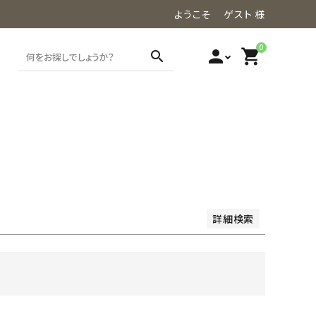
ようこそ ゲスト 様
0
person
shopping_cart
search
価格が高い順
レビュー順
詳細検索